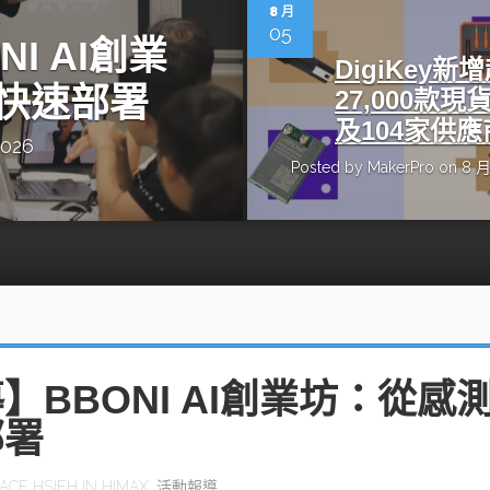
動醫療外骨骼解決方案
【活動報導】Intel攜手生態系夥伴分享E
8 月
人應用部署實戰經驗
05
I AI創業
DigiKey新
快速部署
27,000款現
及104家供應
2026
Posted by
MakerPro
on 8 月
控
創客開發板AI加速晶片觀察
TensorFlow vs. PyTorch：AI框架
之戰，誰是最佳選擇？
啟智慧機器人新時代：從深度相機到
O的邊緣智慧革命
AI Agent時代來臨：看邊緣AI如何
器人的關鍵
】BBONI AI創業坊：從感
部署
ACE HSIEH
IN
HIMAX
,
活動報導