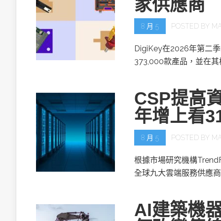
家供應商
8 月 5
POSTED BY
MA
DigiKey在2026年第
373,000款產品，並在
CSP提高資
年增上看3
8 月 5
POSTED BY
MA
根據市場研究機構TrendF
全球九大雲端服務供應商(
AI建築機器人