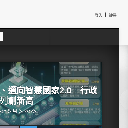
|
登入
註冊
S
e
a
c
h
、邁向智慧國家2.0 行政
列創新高
on 8 月 6, 2026
較：