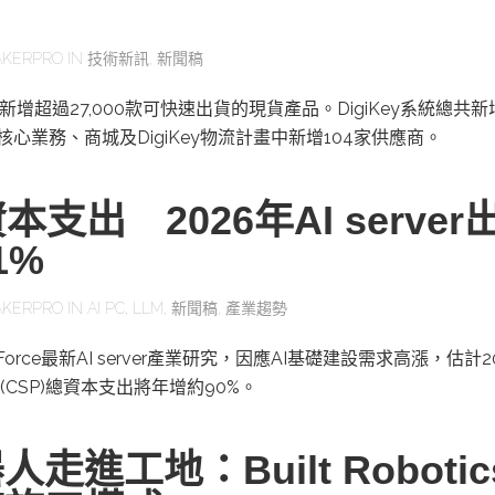
KERPRO
IN
技術新訊
,
新聞稿
二季新增超過27,000款可快速出貨的現貨產品。DigiKey系統總共
其核心業務、商城及DigiKey物流計畫中新增104家供應商。
本支出 2026年AI server
1%
KERPRO
IN
AI PC
,
LLM
,
新聞稿
,
產業趨勢
orce最新AI server產業研究，因應AI基礎建設需求高漲，估計2
CSP)總資本支出將年增約90%。
走進工地：Built Roboti