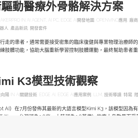
術驅動醫療外骨骼解決方案
AKERPRO
IN
AI AGENT
,
AI PC
,
EDGE AI開發地圖
,
OPENVINO應用
,
廠商
器人
,
產品新訊
,
開發套件
行走的患者，通常需要接受密集的臨床復健與專業物理治療師的
練肢體功能，協助大腦重新學習控制肢體運動，最終幫助患者重
mi K3模型技術觀察
陸向陽
IN
AI關鍵技術
,
EDGE AI
,
EDGE AI應用案例
,
LLM
,
技術導讀
,
特寫
,
ot AI）在7月份發佈其最新的大語言模型Kimi K3，該模型因為有
為Trillion，台灣稱為2.8兆，大陸稱為2.8萬億）的龐大參數量而