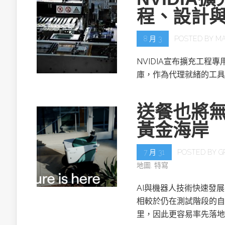
程、設計
8 月 3
POSTED BY
MA
NVIDIA宣布擴充工程專用的NV
庫，作為代理就緒的工具
送餐也將無
黃金海岸
7 月 31
POSTED BY
G
地圖
,
特寫
AI與機器人技術快速發
相較於仍在測試階段的自
里，因此更容易率先落地