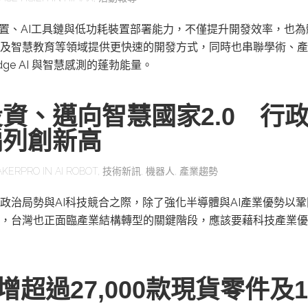
感測裝置、AI工具鏈與低功耗裝置部署能力，不僅提升開發效率，也
及智慧教育等領域提供更快速的開發方式，同時也串聯學術、產
ge AI 與智慧感測的蓬勃能量。
資、邁向智慧國家2.0 行
編列創新高
AKERPRO
IN
AI ROBOT
,
技術新訊
,
機器人
,
產業趨勢
政治局勢與AI科技競合之際，除了強化半導體與AI產業優勢以
，台灣也正面臨產業結構轉型的關鍵階段，應該要藉科技產業優
y新增超過27,000款現貨零件及1