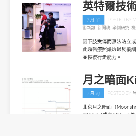
英特爾技
7 月 30
POSTED BY
M
術新訊
,
新聞稿
,
案例研究
,
機
因下肢受傷而無法站立或
此類醫療照護透過反覆訓
並恢復行走能力。
月之暗面Ki
7 月 29
POSTED BY
北京月之暗面（Moonsh
2800B（或寫2.8T，T
目。