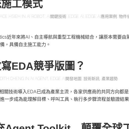
統施工模式
ACE HSIEH
IN
AI ROBOT
,
AI關鍵技術
,
EDGE AI
,
EDGE AI應用案例
,
物件
obotics近年來將AI、自主導航與重型工程機械結合，讓原本需要
備，具備自主施工能力。
改寫EDA競爭版圖？
DITH CHENG
IN
AI AGENT
,
EDGE AI開發地圖
,
技術新訊
,
產業趨勢
及相關技術導入EDA已成為產業主流，各家供應商的共同方向都是
進一步成為能理解目標、呼叫工具、執行多步驟流程並驗證結果
充Agent Toolkit 顛覆全球