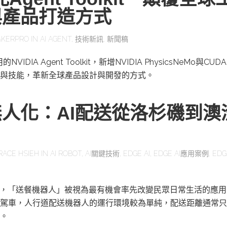
與產品打造方式
KERPRO
IN
AI AGENT
,
技術新訊
,
新聞稿
IDIA Agent Toolkit，新增NVIDIA PhysicsNeMo與CUD
與技能，革新全球產品設計與開發的方式。
人化：AI配送從洛杉磯到澳
RACE HSIEH
IN
AI ROBOT
,
AI關鍵技術
,
EDGE AI
,
EDGE AI應用案例
,
EDG
展，「送餐機器人」被視為最有機會率先改變民眾日常生活的應
駕車，人行道配送機器人的運行環境較為單純，配送距離通常只
。