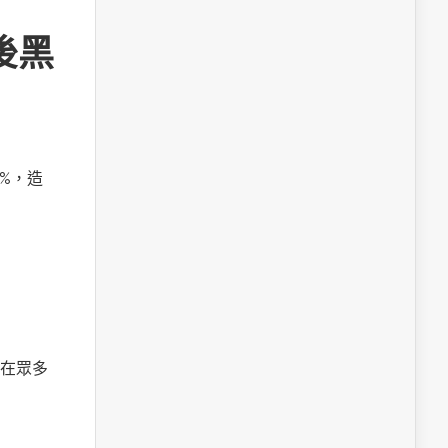
後黑
%，造
在眾多