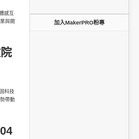
為體感互
業與開
加入MakerPRO粉專
政院
鞏固科技
勢帶動
04