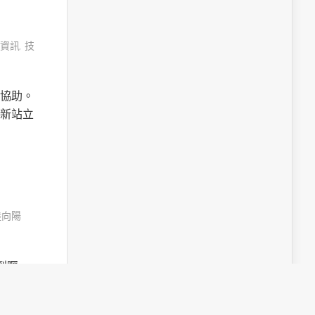
資訊
,
技
協助。
新站立
陸向陽
受到矚