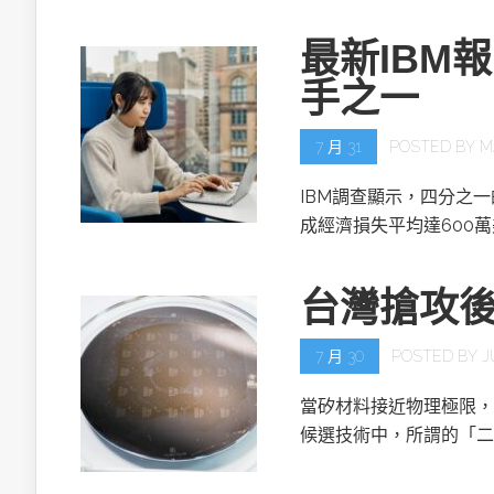
最新IBM
手之一
7 月 31
POSTED BY
M
IBM調查顯示，四分之
成經濟損失平均達600
台灣搶攻
7 月 30
POSTED BY
J
當矽材料接近物理極限，
候選技術中，所謂的「二