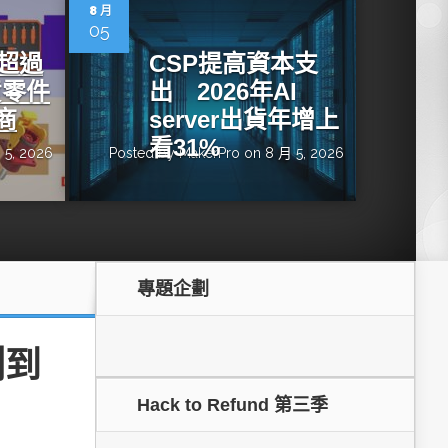
dge AI機器
OpenVINO×ExecuTorch：解鎖英特爾架構AI PC模型
8 月
推論效能新境界
05
增超過
CSP提高資本支
貨零件
出 2026年AI
商
server出貨年增上
看31%
 5, 2026
Posted by
MakerPro
on 8 月 5, 2026
專題企劃
成為驅動智慧機
讓生成式AI應用在Intel架構系統本地端高效率運作
的訣竅
測到
Hack to Refund 第三季