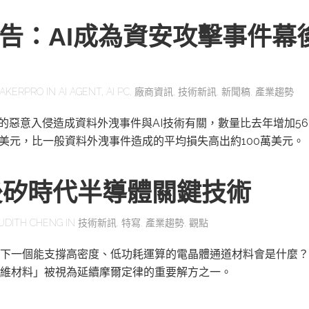
報告：AI成為資安攻擊事件幕
AKERPRO
IN
AI AGENT
,
AI PC
,
廠商資訊
,
技術新訊
,
新聞稿
,
產業趨勢
一的惡意入侵造成資料外洩事件與AI技術有關，數量比去年增加56
萬美元，比一般資料外洩事件造成的平均損失高出約100萬美元。
後矽時代半導體關鍵技術
UDITH CHENG
IN
技術新訊
,
特寫
,
產業趨勢
,
觀點
下一個能支撐高密度、低功耗運算的電晶體通道材料會是什麼？
維材料」被視為延續摩爾定律的重要解方之一。