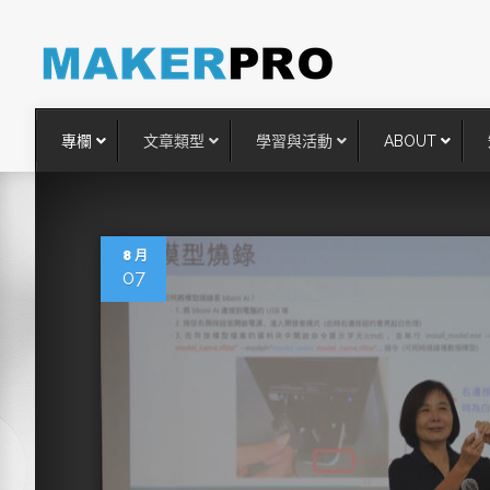
專欄
文章類型
學習與活動
ABOUT
8 月
07
台灣搶攻後矽時代半導體關鍵
術