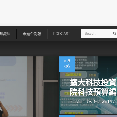
S
知識庫
專題企劃報
PODCAST
e
a
r
r
c
h
8 月
06
擴大科技投資
院科技預算編
Posted by
MakerPro
技
AI走向實體世界 安森美70億美
「公升級」Agentic AI方案比
元收購Synaptics布局邊緣智慧平
Apple、NVIDIA、AMD
台