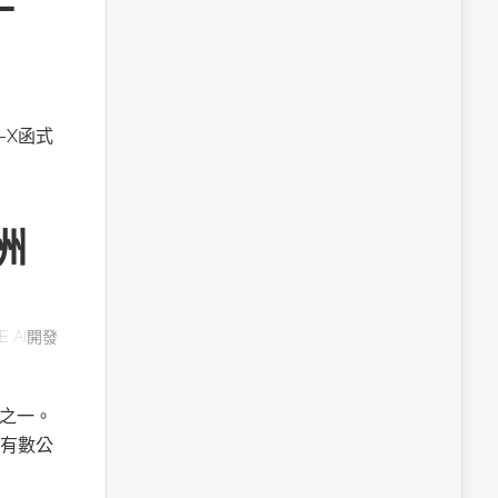
A-X函式
洲
E AI開發
用之一。
有數公