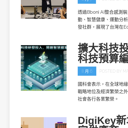
透過Bboni AI整合
動、智慧健康、運動分析
發社群，展現了台灣在Ed
擴大科技投
科技預算
8 月 6
POSTED BY
M
國科會表示，在全球地緣
戰略地位及經濟繁榮之外
社會各行各業繁榮。
DigiKe