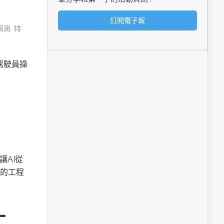
偵測
,
特
由駕駛員操
讓AI從
的工程
工