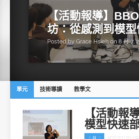
英特爾技術驅
【活動報導】BBON
坊：從感測到模型
Posted by
Grace Hsieh
on 8 月 7, 
推探OpenAI Codex Micro專屬
制器
單元
技術導讀
教學文
以3D感知開
OpenVIN
【活動報導
模型快速
8 月 7
POSTED BY
GR