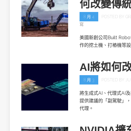
何改變傳
8 月 4
POSTED BY
GR
寫
美國新創公司Built R
作的挖土機、打樁機等設
AI將如何
8 月 3
POSTED BY
JU
將生成式AI、代理式AI
提供建議的「副駕駛」，
代理。
NVIDIA擴