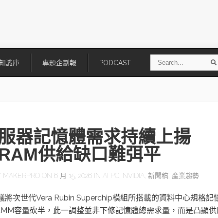
S
知識庫
專題企劃報
PODCAST
e
a
r
r
c
h
伺服器記憶體需求持續上揚
DRAM供給缺口難弭平
Y
MAKERPRO
ON 6 月 15, 2026 IN
AI PC
,
NVIDIA
,
新聞稿
,
產業趨勢
技
AI走向實體世界 安森美70億美
「公升級」Agentic AI方案比
決議將次世代Vera Rubin Superchip模組所搭載的資料中心規格記
元收購Synaptics布局邊緣智慧平
Apple、NVIDIA、AMD
台
CAMM容量砍半，此一調整並非下修記憶體總需求量，而是凸顯供