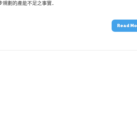
動醫療外骨骼解決方案
【活動報導】Intel攜手生態系夥伴分享E
初步規劃的產能不足之事實…
人應用部署實戰經驗
Read Mo
控
創客開發板AI加速晶片觀察
TensorFlow vs. PyTorch：AI框架
之戰，誰是最佳選擇？
啟智慧機器人新時代：從深度相機到
O的邊緣智慧革命
AI Agent時代來臨：看邊緣AI如何
器人的關鍵