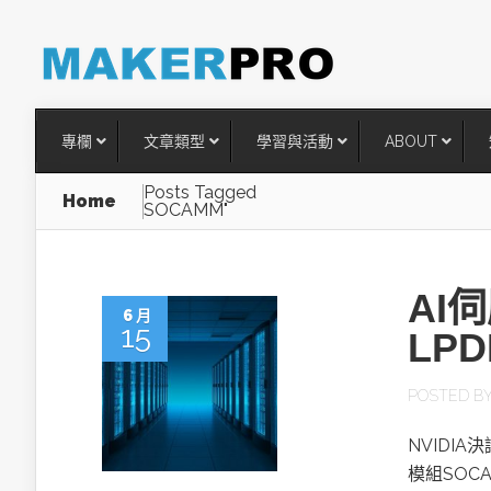
專欄
文章類型
學習與活動
ABOUT
Posts Tagged
Home
SOCAMM"
AI
6 月
15
LP
POSTED B
台灣搶攻後矽時代半導體關鍵
NVIDIA
術
模組SO