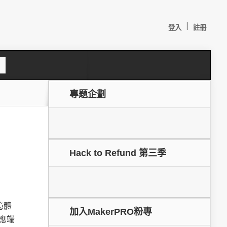
|
登入
註冊
S
e
a
c
專題企劃
h
Hack to Refund 第三季
較：
憶體
加入MakerPRO粉專
應端