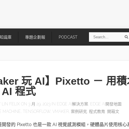
S
知識庫
專題企劃報
PODCAST
e
a
r
r
c
h
ker 玩 AI】Pixetto － 用
AI 程式
Y
LIN FELIX
ON 3 月 29, 2023 IN
EDGE AI解決方案
,
EDGE AI開發地圖
,
E MACHINE
,
TENSORFLOW
,
VMAKER
,
案例研究
,
程式教育
,
開箱文
技
AI走向實體世界 安森美70億美
「公升級」Agentic AI方案比
元收購Synaptics布局邊緣智慧平
Apple、NVIDIA、AMD
台
威盛開發的 Pixetto 也是一款 AI 視覺感測模組，硬體晶片使用核心