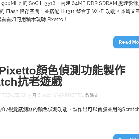
動醫療外骨骼解決方案
【活動報導】Intel攜手生態系夥伴分享E
A7 900MHz 的 SoC HI3518，內建 64MB DDR SDRAM 處理影
人應用部署實戰經驗
B 的 Flash 儲存空間，並搭配 HI1311 整合了 Wi-Fi 功能。本篇文
看看如何用積木玩轉 Pixetto！
Read Mo
控
創客開發板AI加速晶片觀察
TensorFlow vs. PyTorch：AI框架
Pixetto顏色偵測功能製作
之戰，誰是最佳選擇？
atch抗老遊戲
啟智慧機器人新時代：從深度相機到
Y
TED LEE
ON 5 月 6, 2021 IN
VIA PIXETTO
,
教學文
O的邊緣智慧革命
AI Agent時代來臨：看邊緣AI如何
器人的關鍵
787視覺感測器的顏色偵測功能，製作出可以首腦並用的Scratc