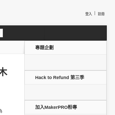
|
登入
註冊
S
e
a
c
專題企劃
h
積木
Hack to Refund 第三季
較：
加入MakerPRO粉專
為