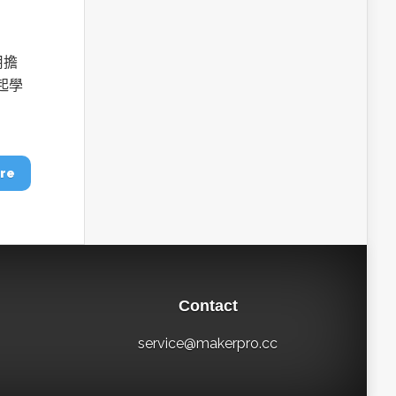
用擔
起學
re
Contact
service@makerpro.cc