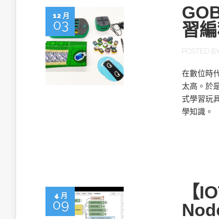
GO
12 月
03
習編
POSTED B
在數位時
太高。於是
式學習玩
學知識。
【I
4 月
09
Nod