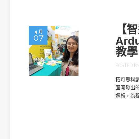
【智
4 月
07
Ar
教學
POSTED B
拓可思科創
面開發出的
邏輯，為