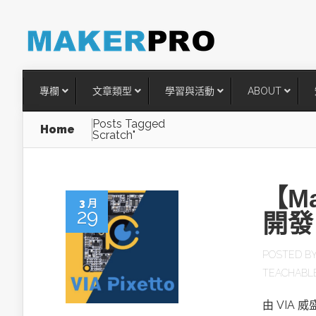
專欄
文章類型
學習與活動
ABOUT
Posts Tagged
Home
Scratch"
【Ma
3 月
29
開發 
POSTED B
TEACHABL
台灣搶攻後矽時代半導體關鍵
術
由 VIA 