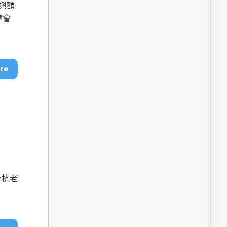
dge AI機器
OpenVINO×ExecuTorch：解鎖英特爾架構AI PC模型
像與額
推論效能新境界
章會
re
成為驅動智慧機
讓生成式AI應用在Intel架構系統本地端高效率運作
的訣竅
h抗老