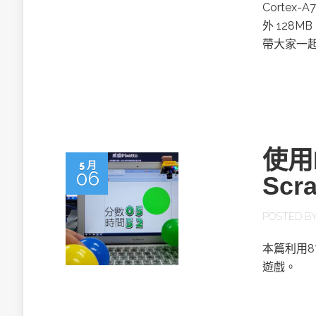
英特爾技術驅
Cortex-
外 128M
帶大家一起
推探OpenAI Codex Micro專屬
制器
使用
5 月
06
Scr
以3D感知開
POSTED B
OpenVIN
本篇利用8
遊戲。