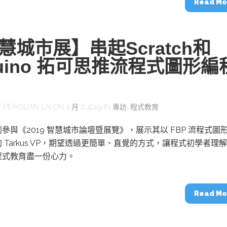
Read Mo
慧城市展】串起Scratch和
duino 拓可思推流程式圖形編
Y
PEIHSUAN LAI
ON 4 月 7, 2019 IN
專訪
,
程式教育
參與《2019 智慧城市論壇暨展覽》，展示其以 FBP 流程式圖
 Tarkus VP，期望透過更簡單、直覺的方式，讓程式初學者理
程式教育盡一份心力。
Read Mo