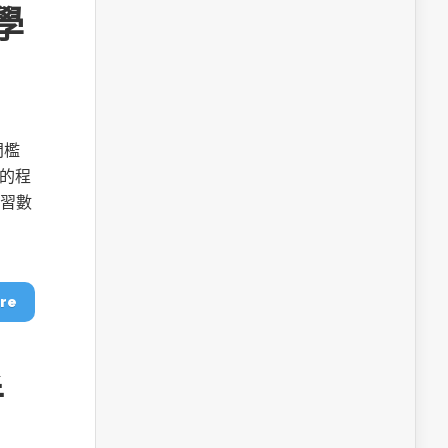
學
門檻
計的程
學習數
re
手