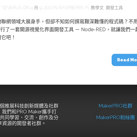
Y
SEVERUS
ON 4 月 9, 2017 IN
RASPBERRY PI
,
教學文
,
開發工具
物聯網領域大展身手，但卻不知如何撰寫艱深難懂的程式碼？不
發行了一套開源視覺化界面開發工具 － Node-RED，就讓我們一
用它吧！
Read Mo
個推展科技創新媒體及社群
MakerPRO社群
我們和PRO Maker攜手打
共同學習、交流、創作及分
MakerPRO粉絲團
享資源的開發者社群。