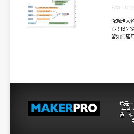
POSTED B
你想進入
心！IBM
習如何運
這是一
平台，
造一個