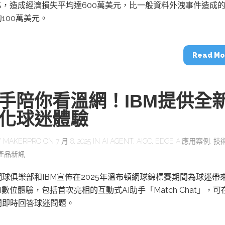
動醫療外骨骼解決方案
【活動報導】Intel攜手生態系夥伴分享E
%，造成經濟損失平均達600萬美元，比一般資料外洩事件造成
人應用部署實戰經驗
100萬美元。
Read Mo
控
創客開發板AI加速晶片觀察
助手陪你看溫網！IBM提供全
TensorFlow vs. PyTorch：AI框架
之戰，誰是最佳選擇？
化球迷體驗
Y
MAKERPRO
ON 7 月 8, 2025 IN
AI AGENT
,
AIGC
,
EDGE AI應用案例
,
技
啟智慧機器人新時代：從深度相機到
產品新訊
O的邊緣智慧革命
AI Agent時代來臨：看邊緣AI如何
器人的關鍵
球俱樂部和IBM宣佈在2025年溫布頓網球錦標賽期間為球迷帶
I數位體驗，包括首次亮相的互動式AI助手「Match Chat」，可
間即時回答球迷問題。