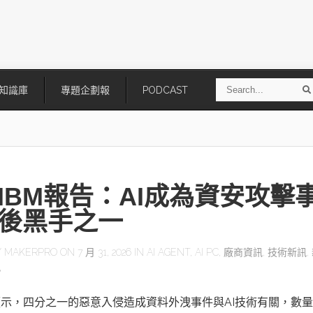
S
知識庫
專題企劃報
PODCAST
e
a
r
r
c
h
IBM報告：AI成為資安攻擊
後黑手之一
Y
MAKERPRO
ON 7 月 31, 2026 IN
AI AGENT
,
AI PC
,
廠商資訊
,
技術新訊
,
勢
技
AI走向實體世界 安森美70億美
「公升級」Agentic AI方案比
元收購Synaptics布局邊緣智慧平
Apple、NVIDIA、AMD
台
顯示，四分之一的惡意入侵造成資料外洩事件與AI技術有關，數