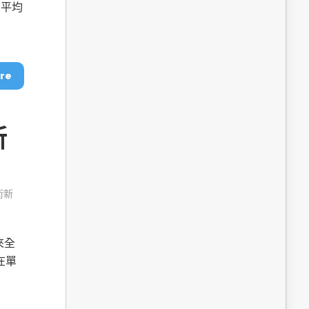
dge AI機器
OpenVINO×ExecuTorch：解鎖英特爾架構AI PC模型
的平均
推論效能新境界
re
新
術新
成為驅動智慧機
讓生成式AI應用在Intel架構系統本地端高效率運作
的訣竅
來全
在單