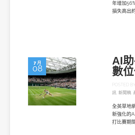
英特爾技術驅
年增加56
損失高出約
推探OpenAI Codex Micro專屬
AI
制器
7 月
08
數位
POSTED B
以3D感知開
訊
,
新聞稿
,
OpenVIN
全英草地網
新強化的A
打比賽期