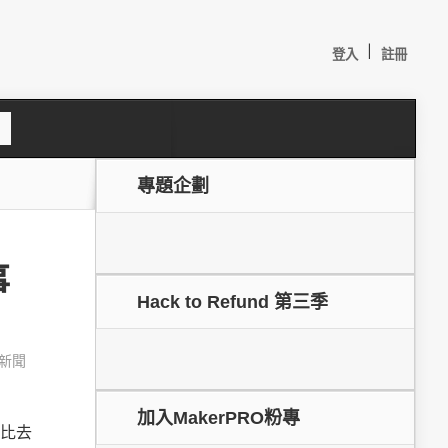
|
登入
註冊
S
e
a
c
專題企劃
h
事
Hack to Refund 第三季
新聞
較：
加入MakerPRO粉專
量比去