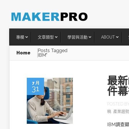
專欄
文章類型
學習與活動
ABOUT
Posts Tagged
Home
IBM"
最新
7 月
31
件幕
POSTED B
稿
,
產業趨
台灣搶攻後矽時代半導體關鍵
術
IBM調查