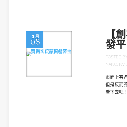
【創
3 月
08
發平
POSTED B
NANO
,
NVI
市面上有
但是反而
看下去吧