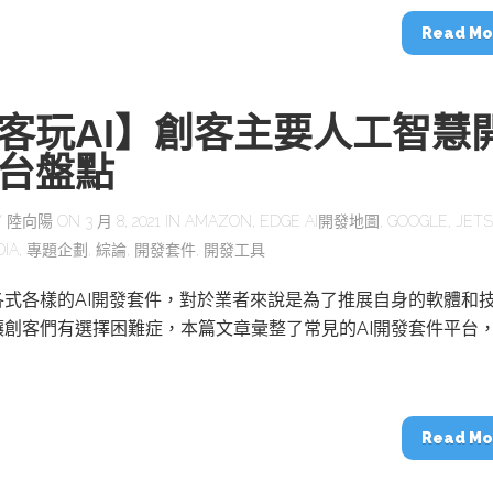
Read Mo
客玩AI】創客主要人工智慧
台盤點
Y
陸向陽
ON 3 月 8, 2021 IN
AMAZON
,
EDGE AI開發地圖
,
GOOGLE
,
JET
DIA
,
專題企劃
,
綜論
,
開發套件
,
開發工具
各式各樣的AI開發套件，對於業者來說是為了推展自身的軟體和
讓創客們有選擇困難症，本篇文章彙整了常見的AI開發套件平台
！
Read Mo