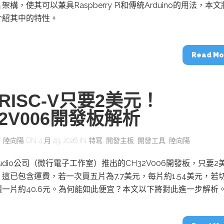
動醫療外骨骼解決方案
【活動報導】Intel攜手生態系夥伴分享E
構，使其可以兼具Raspberry Pi和傳統Arduino的用法，本
人應用部署實戰經驗
介紹其中的特性。
Read Mo
控
創客開發板AI加速晶片觀察
RISC-V只要2美元！
TensorFlow vs. PyTorch：AI框架
之戰，誰是最佳選擇？
32V006開發板解析
Y
陸向陽
ON 4 月 29, 2026 IN
特寫
,
開發主板
,
開發工具
,
陸向陽
啟智慧機器人新時代：從深度相機到
O的邊緣智慧革命
AI Agent時代來臨：看邊緣AI如何
器人的關鍵
 Studio公司（微行電子工作室）推出的CH32V006開發板，只要2
這已包含運費，若一次買五片為7.7美元，每片約1.54美元，若
一片約40.6元。為何能如此便宜？本文以下將對此進一步解析