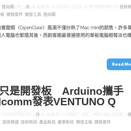
Y
陸向陽
ON 3 月 24, 2026 IN
AI AGENT
,
EDGE AI
,
RASPBERRY PI
,
技術
主板
,
開發套件
,
開發工具
,
陸向陽
養龍蝦（OpenClaw）風潮不僅炒熱了Mac mini的銷售，許多
I個人電腦也緊隨其後，而創客圈最普遍使用的單板電腦樹莓派也
Read Mo
只是開發板 Arduino攜手
lcomm發表VENTUNO Q
Y
MAKERPRO
ON 3 月 11, 2026 IN
AI ROBOT
,
AIGC
,
ARDUINO
,
EDGE A
訊
,
技術導讀
,
技術新訊
,
產品新訊
,
產業新訊
,
開發主板
,
開發套件