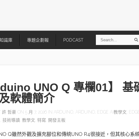
S
知識庫
專題企劃報
PODCAST
e
a
r
r
c
h
duino UNO Q 專欄01】 基
及軟體簡介
Y
許 哲豪
ON 5 月 7, 2026 IN
ARDUINO
,
ARDUINO
,
EDGE AI教學文
,
EDG
欄
,
技術導讀
,
教學文
,
特寫
,
開發主板
技
AI走向實體世界 安森美70億美
「公升級」Agentic AI方案比
元收購Synaptics布局邊緣智慧平
Apple、NVIDIA、AMD
台
no UNO Q雖然外觀及擴充腳位和傳統UNO R4很接近，但其核心系