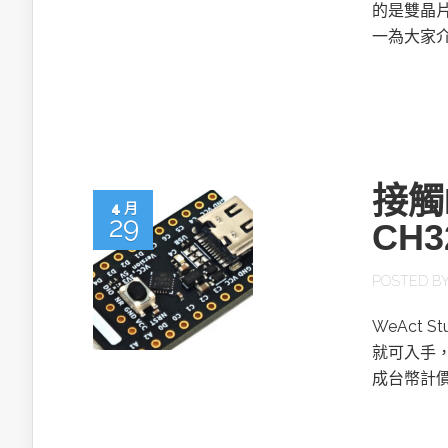
英特爾技術驅
的是雙晶片架
一為大家
推探OpenAI Codex Micro專屬
接觸
制器
4 月
29
CH
POSTED B
以3D感知開
OpenVIN
WeAct
就可入手，
成台幣計價