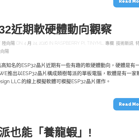
Read Mo
P32近期軟硬體動向觀察
Y
陸向陽
ON 4 月 24, 2026 IN
RASPBERRY PI
,
TINYML
,
專欄
,
技術新訊
,
陸向陽
高知名的ESP32晶片近期有一些有趣的軟硬體動向，硬體是有
EWE推出以ESP32晶片構成類樹莓派的單板電腦，軟體是有一家
t Design LLC.的線上模擬軟體可模擬ESP32晶片運作。
Read Mo
派也能「養龍蝦」!