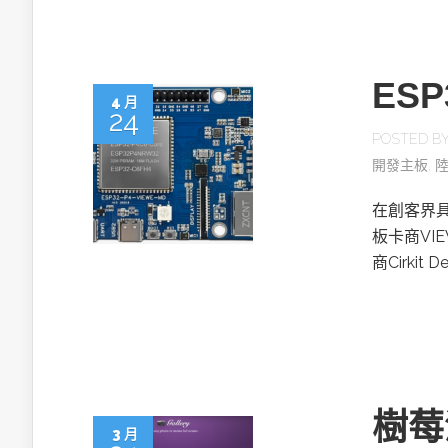
ES
4 月
24
POSTED B
開發主板
,
在創客界具
板卡商VI
商Cirki
樹莓
3 月