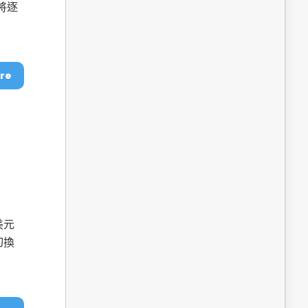
dge AI機器
OpenVINO×ExecuTorch：解鎖英特爾架構AI PC模型
文將逐
推論效能新境界
re
成為驅動智慧機
讓生成式AI應用在Intel架構系統本地端高效率運作
的訣竅
美元
切換
。