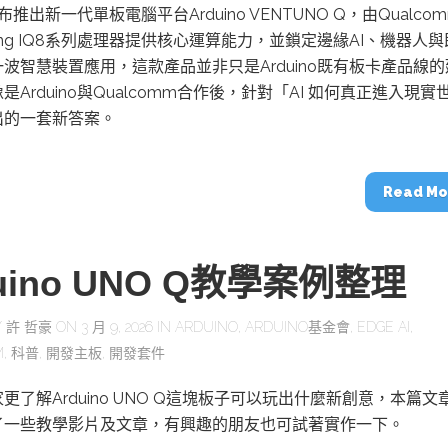
o宣布推出新一代單板電腦平台Arduino VENTUNO Q，由Qualco
nwing IQ8系列處理器提供核心運算能力，並鎖定邊緣AI、機器人
波智慧裝置應用，這款產品並非只是Arduino既有板卡產品線的
是Arduino與Qualcomm合作後，針對「AI 如何真正進入現實
出的一套新答案。
Read Mo
duino UNO Q教學案例整理
Y
許 哲豪
ON 3 月 9, 2026 IN
ARDUINO
,
ARDUINO基金會
,
EDGE AI
,
M
,
科普
,
開發主板
,
開發套件
更了解Arduino UNO Q這塊板子可以玩出什麼新創意，本篇文
了一些教學影片及文章，有興趣的朋友也可試著實作一下。