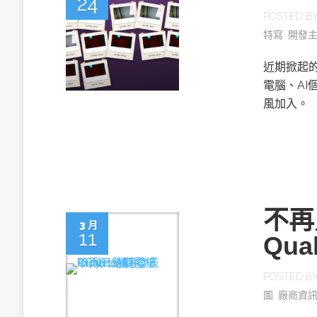
24
POSTED B
特寫
,
開發
近期掀起的
電腦、A
風加入。
不再
3 月
11
Qua
POSTED B
圖
,
廠商資