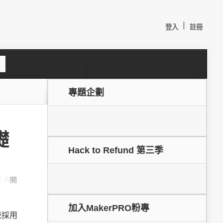
|
登入
註冊
S
e
a
c
專題企劃
h
礎
Hack to Refund 第三季
E AI開
較：
加入MakerPRO粉專
統採用