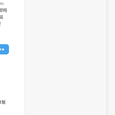
mm
與即時
延
世
re
章幫