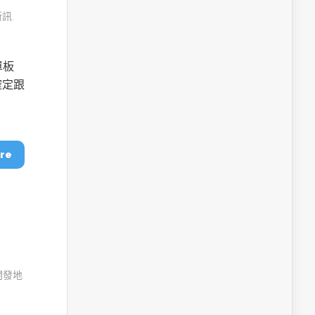
新訊
,
單板
確定跟
re
I開發地