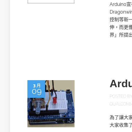
Arduin
Drago
控制等新一
伸，而更像
界」所提
Ar
3 月
09
POSTED B
QUALCOM
為了讓大家
大家收集