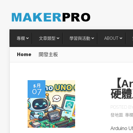
專欄
文章類型
學習與活動
ABOUT
Home
開發主板
【Ar
5 月
07
硬體
POSTED B
發地圖
,
專
台灣搶攻後矽時代半導體關鍵
術
Ardui