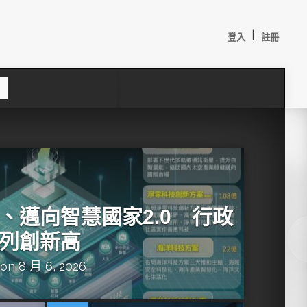
|
登入
註冊
S
e
a
c
h
、邁向智慧國家2.0 行政
列創新高
on 8 月 6, 2026
較：