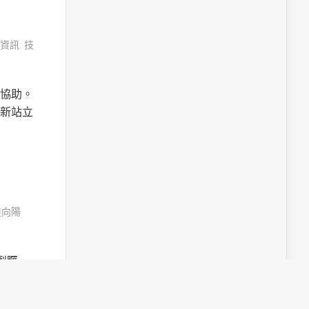
資訊
,
技
協助。
新站立
陸向陽
受到矚