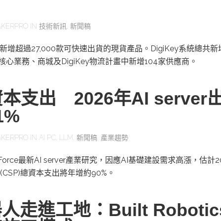
KERPRO
IN
技術新訊
,
新聞稿
二季新增超過27,000款可快速出貨的現貨產品。DigiKey系統總共
其核心業務、商城及DigiKey物流計畫中新增104家供應商。
本支出 2026年AI server
1%
KERPRO
IN
AI PC
,
LLM
,
新聞稿
,
產業趨勢
orce最新AI server產業研究，因應AI基礎建設需求高漲，估計2
CSP)總資本支出將年增約90%。
走進工地：Built Roboti