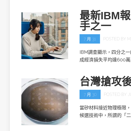
最新IBM
手之一
7 月 31
POSTED BY
M
IBM調查顯示，四分之
成經濟損失平均達600
台灣搶攻
7 月 30
POSTED BY
J
當矽材料接近物理極限，
候選技術中，所謂的「二