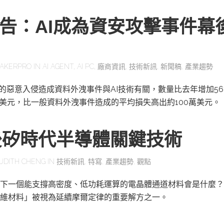
報告：AI成為資安攻擊事件幕
AKERPRO
IN
AI AGENT
,
AI PC
,
廠商資訊
,
技術新訊
,
新聞稿
,
產業趨勢
一的惡意入侵造成資料外洩事件與AI技術有關，數量比去年增加56
萬美元，比一般資料外洩事件造成的平均損失高出約100萬美元。
後矽時代半導體關鍵技術
UDITH CHENG
IN
技術新訊
,
特寫
,
產業趨勢
,
觀點
下一個能支撐高密度、低功耗運算的電晶體通道材料會是什麼？
維材料」被視為延續摩爾定律的重要解方之一。