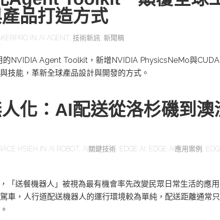
與產品打造方式
KERPRO
IN
AI AGENT
,
技術新訊
,
新聞稿
IDIA Agent Toolkit，新增NVIDIA PhysicsNeMo與CUD
與技能，革新全球產品設計與開發的方式。
人化：AI配送從洛杉磯到澳
RACE HSIEH
IN
AI ROBOT
,
AI關鍵技術
,
EDGE AI
,
EDGE AI應用案例
,
EDG
展，「送餐機器人」被視為最有機會率先改變民眾日常生活的應
駕車，人行道配送機器人的運行環境較為單純，配送距離通常只
。