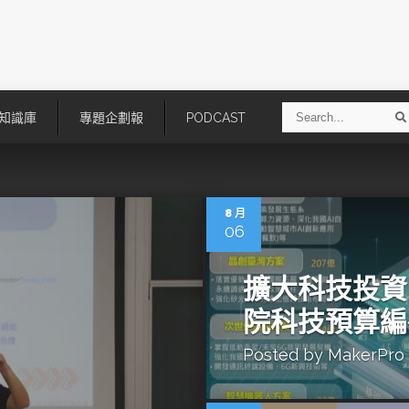
S
知識庫
專題企劃報
PODCAST
e
a
r
r
c
h
8 月
06
擴大科技投資
院科技預算編
Posted by
MakerPro
技
AI走向實體世界 安森美70億美
「公升級」Agentic AI方案比
元收購Synaptics布局邊緣智慧平
Apple、NVIDIA、AMD
台