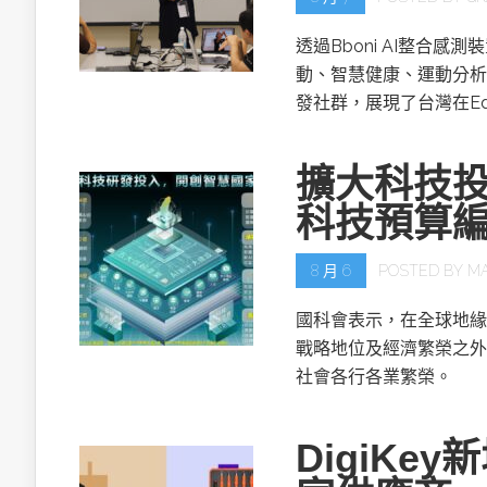
透過Bboni AI整合
動、智慧健康、運動分析
發社群，展現了台灣在Ed
擴大科技投
科技預算
8 月 6
POSTED BY
M
國科會表示，在全球地緣
戰略地位及經濟繁榮之外
社會各行各業繁榮。
DigiKe