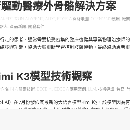
術驅動醫療外骨骼解決方案
AKERPRO
IN
AI AGENT
,
AI PC
,
EDGE AI開發地圖
,
OPENVINO應用
,
廠商
器人
,
產品新訊
,
開發套件
行走的患者，通常需要接受密集的臨床復健與專業物理治療師的
練肢體功能，協助大腦重新學習控制肢體運動，最終幫助患者重
mi K3模型技術觀察
陸向陽
IN
AI關鍵技術
,
EDGE AI
,
EDGE AI應用案例
,
LLM
,
技術導讀
,
特寫
,
ot AI）在7月份發佈其最新的大語言模型Kimi K3，該模型因為有
為Trillion，台灣稱為2.8兆，大陸稱為2.8萬億）的龐大參數量而