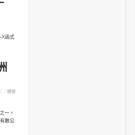
A-X函式
洲
E AI開發
用之一。
有數公