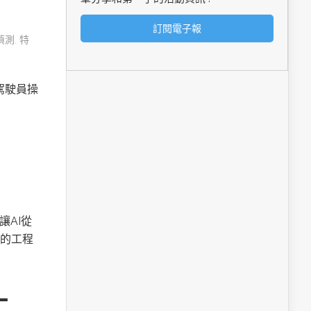
偵測
,
特
由駕駛員操
讓AI從
的工程
工