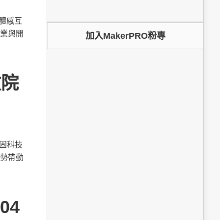
為體感互
業與開
加入MakerPRO粉專
政院
鞏固科技
勢帶動
04