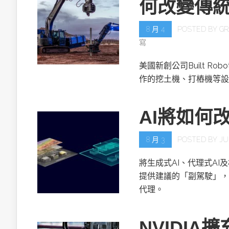
何改變傳
8 月 4
POSTED BY
GR
寫
美國新創公司Built R
作的挖土機、打樁機等設
AI將如何
8 月 3
POSTED BY
JU
將生成式AI、代理式AI
提供建議的「副駕駛」，
代理。
NVIDIA擴