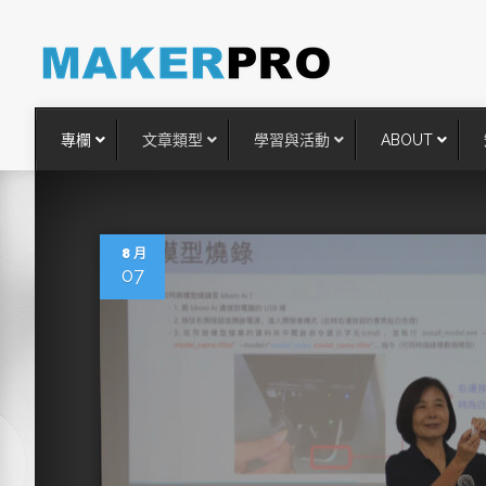
專欄
文章類型
學習與活動
ABOUT
8 月
07
台灣搶攻後矽時代半導體關鍵
術