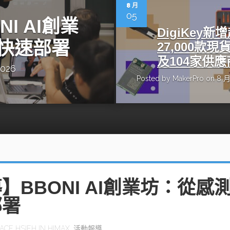
動醫療外骨骼解決方案
【活動報導】Intel攜手生態系夥伴分享E
8 月
人應用部署實戰經驗
05
I AI創業
DigiKey新
快速部署
27,000款現
及104家供應
2026
Posted by
MakerPro
on 8 月
控
創客開發板AI加速晶片觀察
TensorFlow vs. PyTorch：AI框架
之戰，誰是最佳選擇？
啟智慧機器人新時代：從深度相機到
O的邊緣智慧革命
AI Agent時代來臨：看邊緣AI如何
器人的關鍵
】BBONI AI創業坊：從感
部署
ACE HSIEH
IN
HIMAX
,
活動報導