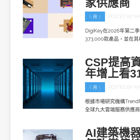
家供應商
8 月 5
POSTED BY
MA
DigiKey在2026年第
373,000款產品，並在
CSP提高資
年增上看3
8 月 5
POSTED BY
MA
根據市場研究機構TrendF
全球九大雲端服務供應商(
AI建築機器人