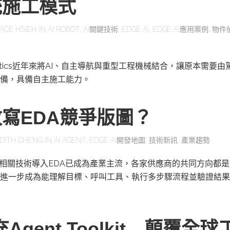
統施工模式
ACE HSIEH
IN
AI ROBOT
,
AI關鍵技術
,
EDGE AI
,
EDGE AI應用案例
,
物件
obotics近年來將AI、自主導航與重型工程機械結合，讓原本需要
備，具備自主施工能力。
改寫EDA競爭版圖？
DITH CHENG
IN
AI AGENT
,
EDGE AI開發地圖
,
技術新訊
,
產業趨勢
及相關技術導入EDA已成為產業主流，各家供應商的共同方向都是
進一步成為能理解目標、呼叫工具、執行多步驟流程並驗證結果
充Agent Toolkit 顛覆全球