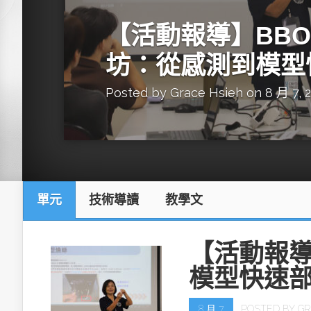
英特爾技術驅
【活動報導】BBON
坊：從感測到模型
Posted by
Grace Hsieh
on 8 月 7, 
推探OpenAI Codex Micro專屬
制器
單元
技術導讀
教學文
以3D感知開
OpenVIN
【活動報導
模型快速
8 月 7
POSTED BY
GR