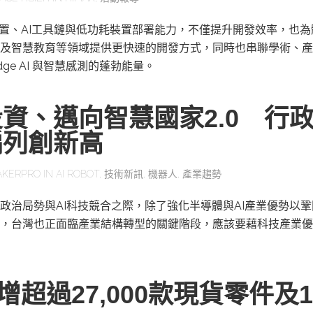
感測裝置、AI工具鏈與低功耗裝置部署能力，不僅提升開發效率，也
及智慧教育等領域提供更快速的開發方式，同時也串聯學術、產
ge AI 與智慧感測的蓬勃能量。
資、邁向智慧國家2.0 行
編列創新高
AKERPRO
IN
AI ROBOT
,
技術新訊
,
機器人
,
產業趨勢
政治局勢與AI科技競合之際，除了強化半導體與AI產業優勢以
，台灣也正面臨產業結構轉型的關鍵階段，應該要藉科技產業優
y新增超過27,000款現貨零件及1