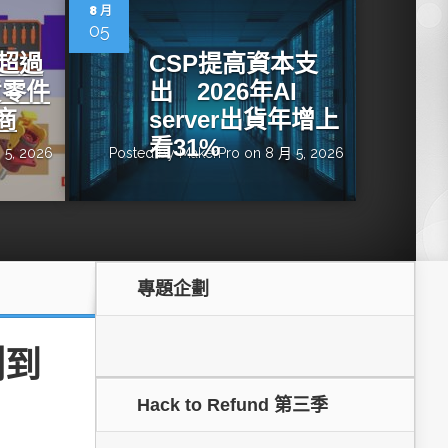
dge AI機器
OpenVINO×ExecuTorch：解鎖英特爾架構AI PC模型
8 月
推論效能新境界
05
增超過
CSP提高資本支
貨零件
出 2026年AI
商
server出貨年增上
看31%
 5, 2026
Posted by
MakerPro
on 8 月 5, 2026
專題企劃
成為驅動智慧機
讓生成式AI應用在Intel架構系統本地端高效率運作
的訣竅
測到
Hack to Refund 第三季