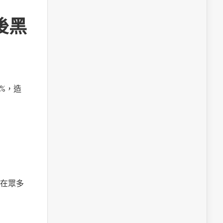
後黑
%，造
在眾多