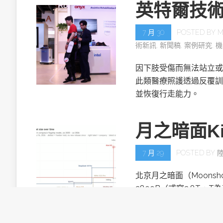
英特爾技
7 月 30
POSTED BY
M
術新訊
,
新聞稿
,
案例研究
,
機
因下肢受傷而無法站立或
此類醫療照護透過反覆訓
並恢復行走能力。
月之暗面Ki
7 月 29
POSTED BY
北京月之暗面（Moonsh
2800B（或寫2.8T，T
目。