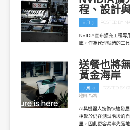
程、設計
8 月 3
POSTED BY
MA
NVIDIA宣布擴充工程專用的NV
庫，作為代理就緒的工具
送餐也將無
黃金海岸
7 月 31
POSTED BY
G
地圖
,
特寫
AI與機器人技術快速發
相較於仍在測試階段的自
里，因此更容易率先落地