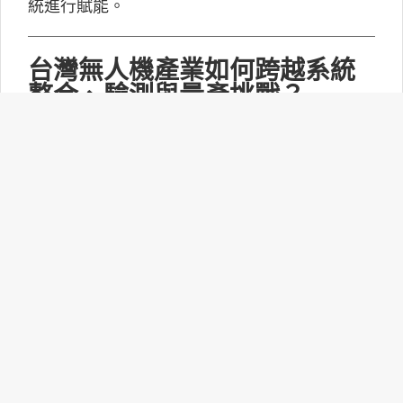
統進行賦能。
台灣無人機產業如何跨越系統
整合、驗測與量產挑戰？
MakerPRO的線上社群交流會邀請到擁有21年無
人機系統開發經驗、曾參與超過240次政府委託
任務的UAV無人機任務規劃與安全討論群站長林
永仁深入探討「台灣無人機供應鏈基礎與產業布
局：從關鍵技術、任務安全到國防自主」。
打造更靈活的智慧家庭體驗：
Matter 1.6功能升級！
連接標準聯盟(CSA)正式推出Matter 1.6技術規
範，此次並沒有新增裝置類型，而是聚焦功能升