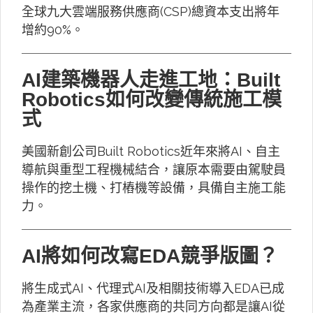
全球九大雲端服務供應商(CSP)總資本支出將年
增約90%。
AI建築機器人走進工地：Built
Robotics如何改變傳統施工模
式
美國新創公司Built Robotics近年來將AI、自主
導航與重型工程機械結合，讓原本需要由駕駛員
操作的挖土機、打樁機等設備，具備自主施工能
力。
AI將如何改寫EDA競爭版圖？
將生成式AI、代理式AI及相關技術導入EDA已成
為產業主流，各家供應商的共同方向都是讓AI從