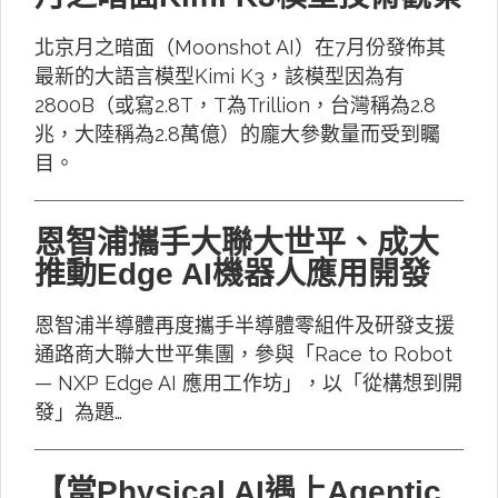
北京月之暗面（Moonshot AI）在7月份發佈其
最新的大語言模型Kimi K3，該模型因為有
2800B（或寫2.8T，T為Trillion，台灣稱為2.8
兆，大陸稱為2.8萬億）的龐大參數量而受到矚
目。
恩智浦攜手大聯大世平、成大
推動Edge AI機器人應用開發
恩智浦半導體再度攜手半導體零組件及研發支援
通路商大聯大世平集團，參與「Race to Robot
— NXP Edge AI 應用工作坊」，以「從構想到開
發」為題…
【當Physical AI遇上Agentic