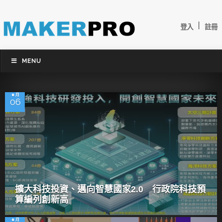
|
登入
註冊
MENU
8 月
06
擴大科技投資、邁向智慧國家2.0 行政院科技預
算編列創新高
8 月