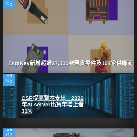
05
DigiKey新增超過27,000款現貨零件及104家供應商
8 月
05
CSP提高資本支出 2026
年AI server出貨年增上看
31%
8 月
04