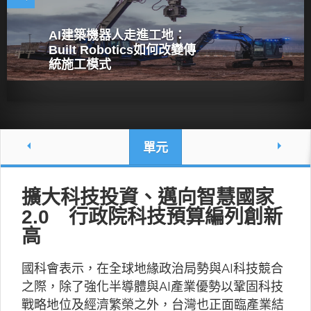
AI建築機器人走進工地：
Built Robotics如何改變傳
統施工模式
單元
擴大科技投資、邁向智慧國家
2.0 行政院科技預算編列創新
高
國科會表示，在全球地緣政治局勢與AI科技競合
之際，除了強化半導體與AI產業優勢以鞏固科技
戰略地位及經濟繁榮之外，台灣也正面臨產業結