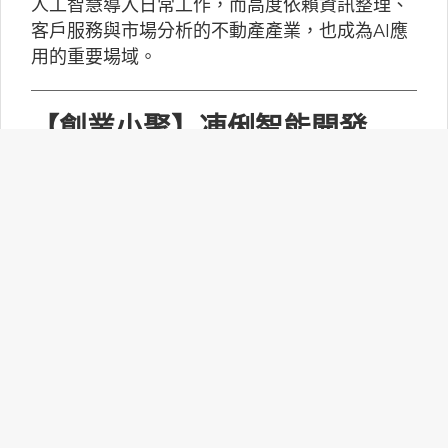
人工智慧導入日常工作，而高度依賴資訊整理、
客戶服務與市場分析的不動產產業，也成為AI應
用的重要場域。
【創業小聚】凍俐智能開發
「給手冊就會動」的工業級AI
Agent
凍俐智能提出了「賦能」的概念，不要求企業放
棄舊系統，而是透過「AI Agent」直接對既有系
統進行賦能。
台灣無人機產業如何跨越系統
整合、驗測與量產挑戰？
MakerPRO的線上社群交流會邀請到擁有21年無