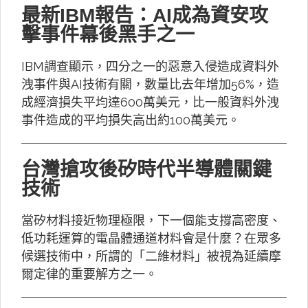
最新IBM報告：AI成為資安攻
擊事件幕後黑手之一
IBM調查顯示，四分之一的惡意入侵造成資料外
洩事件與AI技術有關，數量比去年增加56%，造
成經濟損失平均達600萬美元，比一般資料外洩
事件造成的平均損失高出約100萬美元。
台灣搶攻後矽時代半導體關鍵
技術
當矽材料接近物理極限，下一個能支撐高密度、
低功耗運算的電晶體通道材料會是什麼？在眾多
候選技術中，所謂的「二維材料」被視為延續摩
爾定律的重要解方之一。