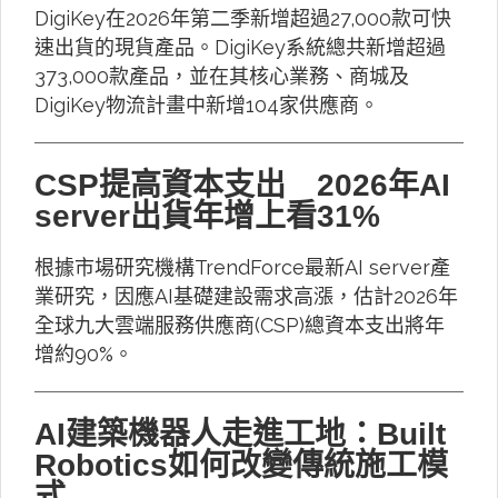
DigiKey在2026年第二季新增超過27,000款可快
速出貨的現貨產品。DigiKey系統總共新增超過
373,000款產品，並在其核心業務、商城及
DigiKey物流計畫中新增104家供應商。
CSP提高資本支出 2026年AI
server出貨年增上看31%
根據市場研究機構TrendForce最新AI server產
業研究，因應AI基礎建設需求高漲，估計2026年
全球九大雲端服務供應商(CSP)總資本支出將年
增約90%。
AI建築機器人走進工地：Built
Robotics如何改變傳統施工模
式