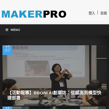
|
登入
註冊
MENU
8 月
07
【活動報導】BBONI AI創業坊：從感測到模型快
速部署
8 月