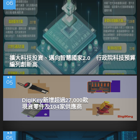
06
擴大科技投資、邁向智慧國家2.0 行政院科技預算
編列創新高
8 月
05
DigiKey新增超過27,000款
現貨零件及104家供應商
8 月
05