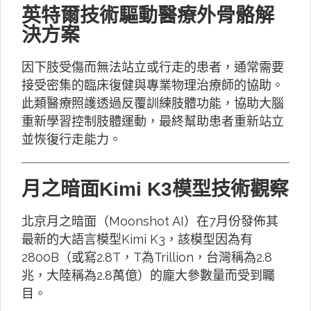
英特爾技術驅動醫療外骨骼解
決方案
因下肢受傷而無法站立或行走的患者，通常需要
接受密集的臨床復健與專業物理治療師的協助。
此類醫療照護透過反覆訓練肢體功能，協助大腦
重新學習控制肢體運動，最終幫助患者重新站立
並恢復行走能力。
月之暗面Kimi K3模型技術觀察
北京月之暗面（Moonshot AI）在7月份發佈其
最新的大語言模型Kimi K3，該模型因為有
2800B（或寫2.8T，T為Trillion，台灣稱為2.8
兆，大陸稱為2.8萬億）的龐大參數量而受到矚
目。