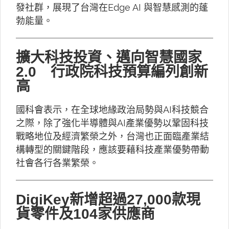
發社群，展現了台灣在Edge AI 與智慧感測的蓬
勃能量。
擴大科技投資、邁向智慧國家
2.0 行政院科技預算編列創新
高
國科會表示，在全球地緣政治局勢與AI科技競合
之際，除了強化半導體與AI產業優勢以鞏固科技
戰略地位及經濟繁榮之外，台灣也正面臨產業結
構轉型的關鍵階段，應該要藉科技產業優勢帶動
社會各行各業繁榮。
DigiKey新增超過27,000款現
貨零件及104家供應商