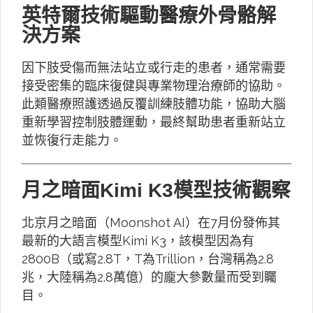
英特爾技術驅動醫療外骨骼解
決方案
因下肢受傷而無法站立或行走的患者，通常需要
接受密集的臨床復健與專業物理治療師的協助。
此類醫療照護透過反覆訓練肢體功能，協助大腦
重新學習控制肢體運動，最終幫助患者重新站立
並恢復行走能力。
月之暗面Kimi K3模型技術觀察
北京月之暗面（Moonshot AI）在7月份發佈其
最新的大語言模型Kimi K3，該模型因為有
2800B（或寫2.8T，T為Trillion，台灣稱為2.8
兆，大陸稱為2.8萬億）的龐大參數量而受到矚
目。