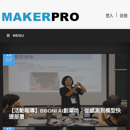
|
登入
註冊
MENU
8 月
07
【活動報導】BBONI AI創業坊：從感測到模型快
速部署
8 月