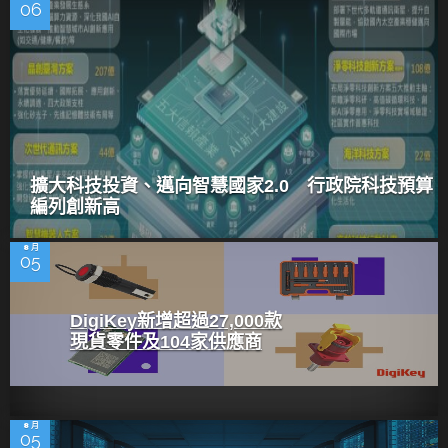
06
擴大科技投資、邁向智慧國家2.0 行政院科技預算
編列創新高
8 月
05
DigiKey新增超過27,000款
現貨零件及104家供應商
8 月
05