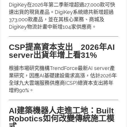
DigiKey在2026年第二季新增超過27,000款可快
速出貨的現貨產品。DigiKey系統總共新增超過
373,000款產品，並在其核心業務、商城及
DigiKey物流計畫中新增104家供應商。
CSP提高資本支出 2026年AI
server出貨年增上看31%
根據市場研究機構TrendForce最新AI server產
業研究，因應AI基礎建設需求高漲，估計2026年
全球九大雲端服務供應商(CSP)總資本支出將年
增約90%。
AI建築機器人走進工地：Built
Robotics如何改變傳統施工模
式