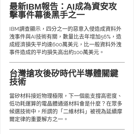
最新IBM報告：AI成為資安攻
擊事件幕後黑手之一
IBM調查顯示，四分之一的惡意入侵造成資料外
洩事件與AI技術有關，數量比去年增加56%，造
成經濟損失平均達600萬美元，比一般資料外洩
事件造成的平均損失高出約100萬美元。
台灣搶攻後矽時代半導體關鍵
技術
當矽材料接近物理極限，下一個能支撐高密度、
低功耗運算的電晶體通道材料會是什麼？在眾多
候選技術中，所謂的「二維材料」被視為延續摩
爾定律的重要解方之一。