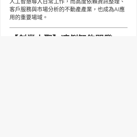
人工智慧導入日常工作，而高度依賴資訊整理、
客戶服務與市場分析的不動產產業，也成為AI應
用的重要場域。
【創業小聚】凍俐智能開發
「給手冊就會動」的工業級AI
Agent
凍俐智能提出了「賦能」的概念，不要求企業放
棄舊系統，而是透過「AI Agent」直接對既有系
統進行賦能。
台灣無人機產業如何跨越系統
整合、驗測與量產挑戰？
MakerPRO的線上社群交流會邀請到擁有21年無