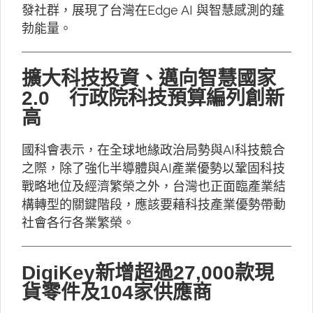
發社群，展現了台灣在Edge AI 與智慧感測的蓬
勃能量。
擴大科技投資、邁向智慧國家
2.0 行政院科技預算編列創新
高
國科會表示，在全球地緣政治局勢與AI科技競合
之際，除了強化半導體與AI產業優勢以鞏固科技
戰略地位及經濟繁榮之外，台灣也正面臨產業結
構轉型的關鍵階段，應該要藉科技產業優勢帶動
社會各行各業繁榮。
DigiKey新增超過27,000款現
貨零件及104家供應商