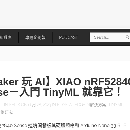
S
知識庫
專題企劃報
PODCAST
e
a
r
r
c
h
ker 玩 AI】XIAO nRF5284
se－入門 TinyML 就靠它！
Y
LIN FELIX
ON 6 月 28, 2023 IN
EDGE AI
,
EDGE AI解決方案
,
TINYML
,
案例研究
技
AI走向實體世界 安森美70億美
「公升級」Agentic AI方案比
元收購Synaptics布局邊緣智慧平
Apple、NVIDIA、AMD
台
F52840 Sense 這塊開發板其硬體規格和 Arduino Nano 33 BLE