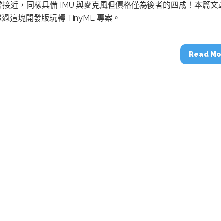
動醫療外骨骼解決方案
【活動報導】Intel攜手生態系夥伴分享E
 相當接近，同樣具備 IMU 與麥克風但價格僅為後者的四成！本篇文
人應用部署實戰經驗
過這塊開發版玩轉 TinyML 專案。
Read Mo
控
創客開發板AI加速晶片觀察
TensorFlow vs. PyTorch：AI框架
之戰，誰是最佳選擇？
啟智慧機器人新時代：從深度相機到
O的邊緣智慧革命
AI Agent時代來臨：看邊緣AI如何
器人的關鍵