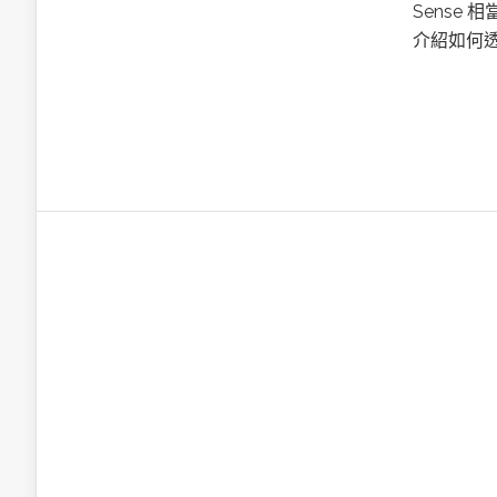
英特爾技術驅
Sense
介紹如何透
推探OpenAI Codex Micro專屬
制器
以3D感知開
OpenVIN