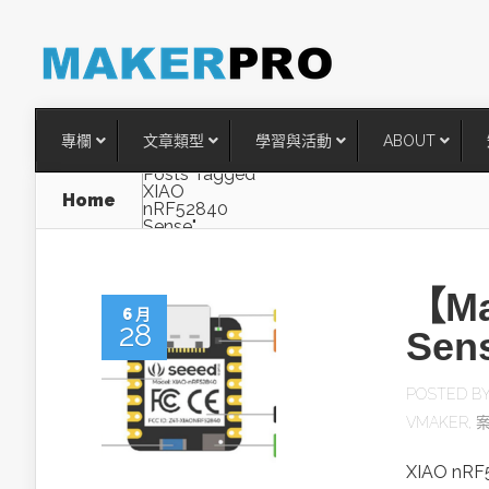
專欄
文章類型
學習與活動
ABOUT
Posts Tagged
XIAO
Home
nRF52840
Sense"
【Ma
6 月
28
Sen
POSTED B
VMAKER
,
台灣搶攻後矽時代半導體關鍵
術
XIAO nR