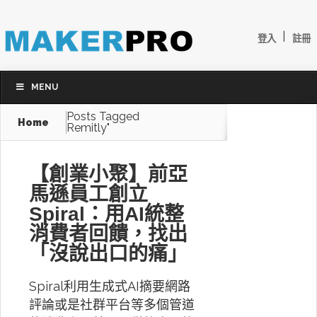
|
登入
註冊
MENU
Posts Tagged
Home
Remitly"
【創業小聚】前亞
馬遜員工創立
Spiral：用AI統整
消費者回饋，找出
「沒說出口的痛」
Spiral利用生成式AI摘要網路
評論或是社群平台等多個管道