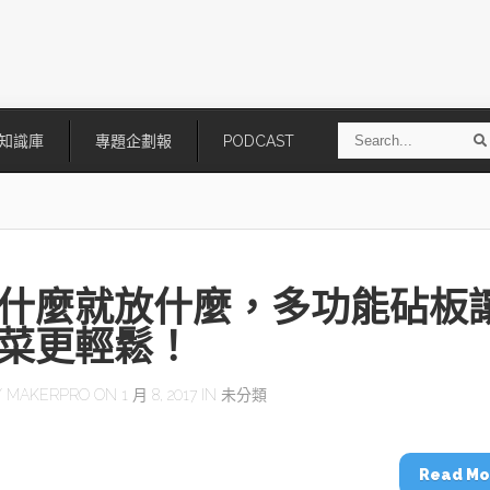
S
知識庫
專題企劃報
PODCAST
e
a
r
r
c
h
什麼就放什麼，多功能砧板
菜更輕鬆！
Y
MAKERPRO
ON 1 月 8, 2017 IN 未分類
技
AI走向實體世界 安森美70億美
「公升級」Agentic AI方案比
元收購Synaptics布局邊緣智慧平
Apple、NVIDIA、AMD
台
Read Mo