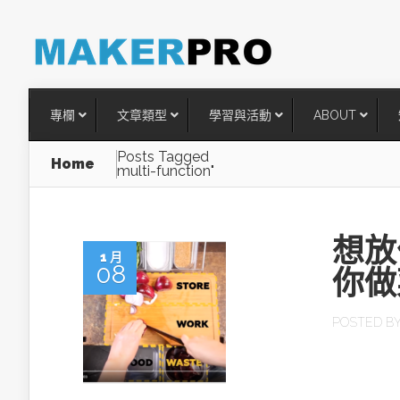
專欄
文章類型
學習與活動
ABOUT
Posts Tagged
Home
multi-function"
想放
1 月
08
你做
POSTED B
台灣搶攻後矽時代半導體關鍵
術