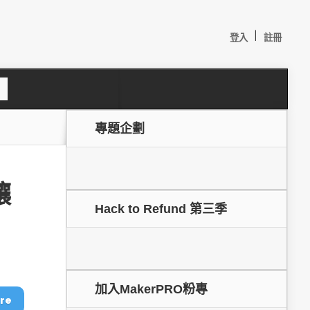
|
登入
註冊
S
e
a
c
專題企劃
h
讓
Hack to Refund 第三季
較：
加入MakerPRO粉專
re