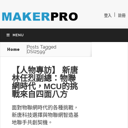
|
登入
註冊
MENU
Posts Tagged
Home
DSI2599"
【人物專訪】 新唐
林任烈副總：物聯
網時代，MCU的挑
戰來自四面八方
面對物聯網時代的各種挑戰，
新唐科技選擇與物聯網智造基
地聯手共創契機。