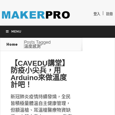
|
登入
註冊
MENU
Posts Tagged
Home
溫度感測"
【CAVEDU講堂】
防疫小尖兵，用
Arduino來做溫度
計吧！
新冠肺炎疫情持續發燒，全民
皆積極量體溫自主健康管理，
但額溫槍、耳溫槍醫療物資缺