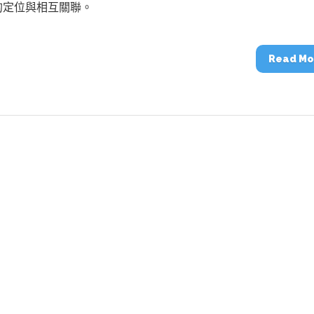
動醫療外骨骼解決方案
【活動報導】Intel攜手生態系夥伴分享E
的定位與相互關聯。
人應用部署實戰經驗
Read Mo
控
創客開發板AI加速晶片觀察
TensorFlow vs. PyTorch：AI框架
之戰，誰是最佳選擇？
啟智慧機器人新時代：從深度相機到
O的邊緣智慧革命
AI Agent時代來臨：看邊緣AI如何
器人的關鍵