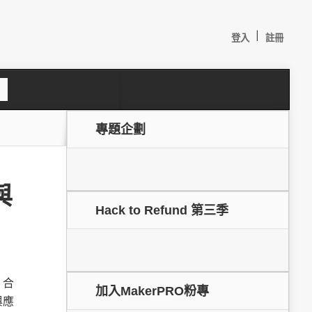
|
登入
註冊
S
e
a
c
專題企劃
h
與
Hack to Refund 第三季
較：
，合
加入MakerPRO粉專
與應