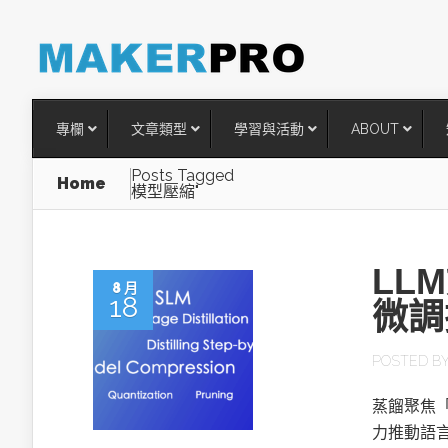
專欄
文章類型
學習與活動
ABOUT
Posts Tagged
Home
模型壓縮"
LL
8 月
18
微調
POSTED B
台灣搶攻後矽時代半導體關鍵
蒸餾聚焦
術
力推動語