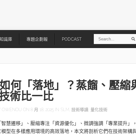
S
知識庫
專題企劃報
PODCAST
e
a
r
r
c
h
M如何「落地」？蒸餾、壓縮
技術比一比
Y
OWENOU
ON 8 月 18, 2025 IN
SLM
,
技術導讀
,
量化技術
技
AI走向實體世界 安森美70億美
「公升級」Agentic AI方案比
「智慧遷移」、壓縮專注「資源優化」、微調強調「專業提升」
元收購Synaptics布局邊緣智慧平
Apple、NVIDIA、AMD
台
言模型在多樣應用環境的高效落地，本文將剖析它們在技術架構