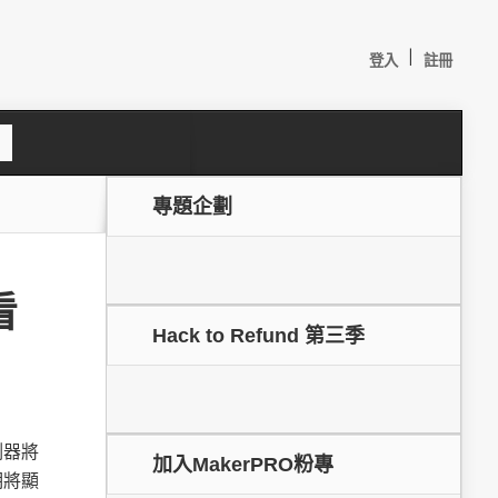
|
登入
註冊
S
e
a
c
專題企劃
h
看
Hack to Refund 第三季
較：
測器將
加入MakerPRO粉專
期將顯