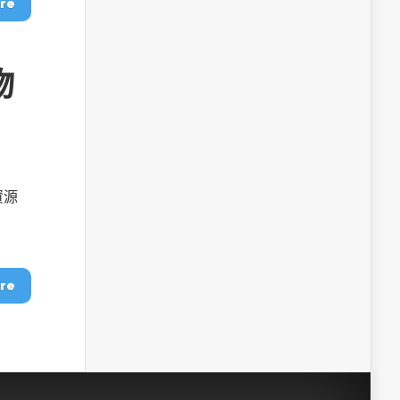
re
物
資源
re