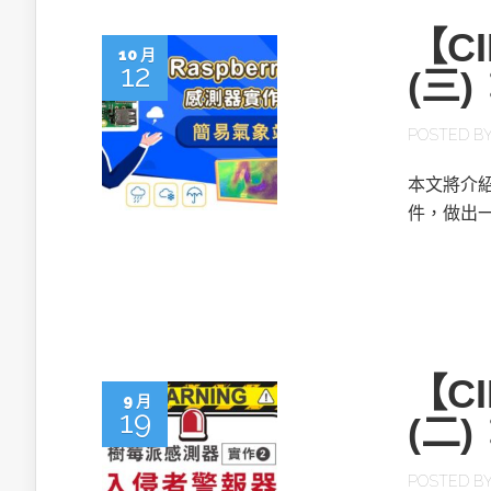
【C
10 月
12
(三
POSTED B
本文將介
件，做出
【C
9 月
19
(二
POSTED B