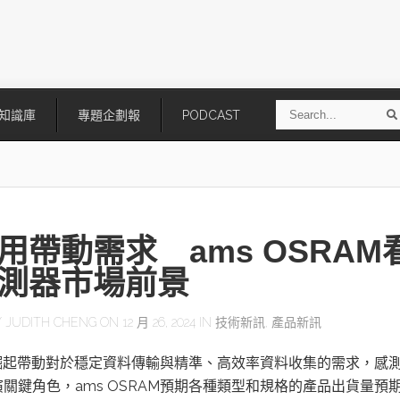
S
知識庫
專題企劃報
PODCAST
e
a
r
r
c
h
應用帶動需求 ams OSRAM
測器市場前景
Y
JUDITH CHENG
ON 12 月 26, 2024 IN
技術新訊
,
產品新訊
技
AI走向實體世界 安森美70億美
「公升級」Agentic AI方案比
的崛起帶動對於穩定資料傳輸與精準、高效率資料收集的需求，感
元收購Synaptics布局邊緣智慧平
Apple、NVIDIA、AMD
台
關鍵角色，ams OSRAM預期各種類型和規格的產品出貨量預