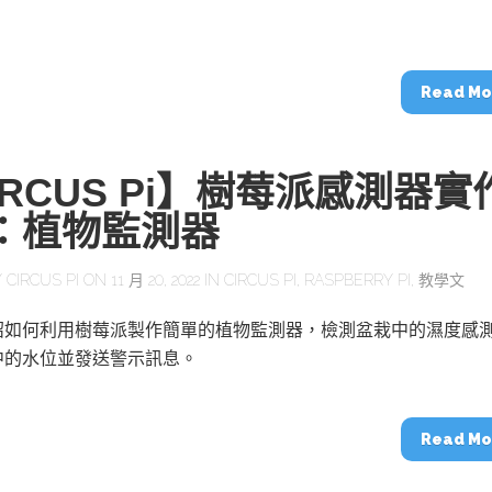
動醫療外骨骼解決方案
【活動報導】Intel攜手生態系夥伴分享E
人應用部署實戰經驗
Read Mo
IRCUS Pi】樹莓派感測器實
控
創客開發板AI加速晶片觀察
)：植物監測器
TensorFlow vs. PyTorch：AI框架
之戰，誰是最佳選擇？
Y
CIRCUS PI
ON 11 月 20, 2022 IN
CIRCUS PI
,
RASPBERRY PI
,
教學文
啟智慧機器人新時代：從深度相機到
紹如何利用樹莓派製作簡單的植物監測器，檢測盆栽中的濕度感
O的邊緣智慧革命
AI Agent時代來臨：看邊緣AI如何
器人的關鍵
中的水位並發送警示訊息。
Read Mo