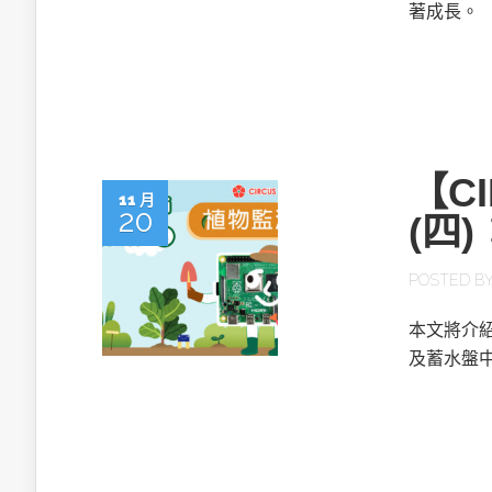
英特爾技術驅
著成長。
【C
11 月
推探OpenAI Codex Micro專屬
20
(四
制器
POSTED B
以3D感知開
本文將介
OpenVIN
及蓄水盤