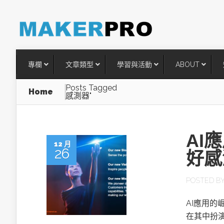
專欄
文章類型
學習與活動
ABOUT
Posts Tagged
Home
感測器"
AI
12 月
26
好感
POSTED B
台灣搶攻後矽時代半導體關鍵
AI應用
術
在其中扮演