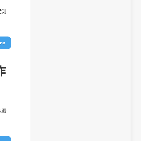
感測
re
作
洩漏