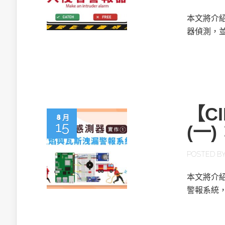
本文將介
器偵測，
【C
8 月
15
(一
POSTED B
本文將介紹
警報系統