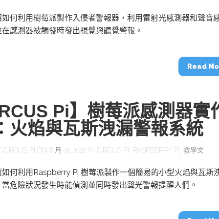
紹如何利用樹莓派製作入侵者警報器，利用雷射光感測器和聲音
並在感測器被觸發時發出視覺與聽覺警報。
Read Mo
IRCUS Pi】樹莓派感測器實
)：火焰與瓦斯洩漏警報系統
Y
CIRCUS PI
ON 8 月 15, 2022 IN
CIRCUS PI
,
RASPBERRY PI
,
教學文
如何利用Raspberry Pi 樹莓派製作一個簡易的小型火焰與瓦斯
，當危險狀況發生時能偵測並同時發出聲光警報提醒人們。