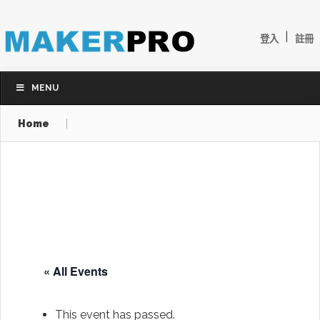
|
登入
註冊
MENU
Home
« All Events
This event has passed.