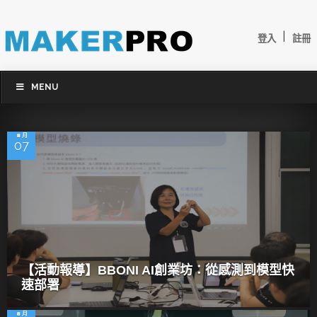
|
登入
註冊
MENU
8 月
07
【活動報導】BBONI AI創業坊：從感測到模型快
速部署
8 月