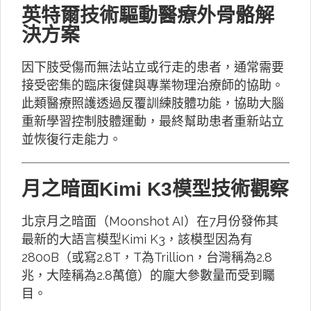
英特爾技術驅動醫療外骨骼解
決方案
因下肢受傷而無法站立或行走的患者，通常需要
接受密集的臨床復健與專業物理治療師的協助。
此類醫療照護透過反覆訓練肢體功能，協助大腦
重新學習控制肢體運動，最終幫助患者重新站立
並恢復行走能力。
月之暗面Kimi K3模型技術觀察
北京月之暗面（Moonshot AI）在7月份發佈其
最新的大語言模型Kimi K3，該模型因為有
2800B（或寫2.8T，T為Trillion，台灣稱為2.8
兆，大陸稱為2.8萬億）的龐大參數量而受到矚
目。