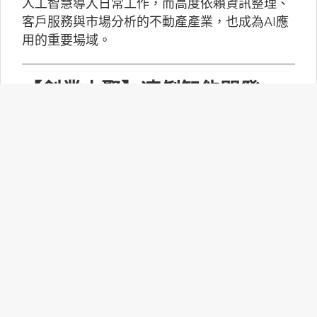
人工智慧導入日常工作，而高度依賴資訊整理、
客戶服務與市場分析的不動產產業，也成為AI應
用的重要場域。
【創業小聚】凍俐智能開發
「給手冊就會動」的工業級AI
Agent
凍俐智能提出了「賦能」的概念，不要求企業放
棄舊系統，而是透過「AI Agent」直接對既有系
統進行賦能。
台灣無人機產業如何跨越系統
整合、驗測與量產挑戰？
MakerPRO的線上社群交流會邀請到擁有21年無