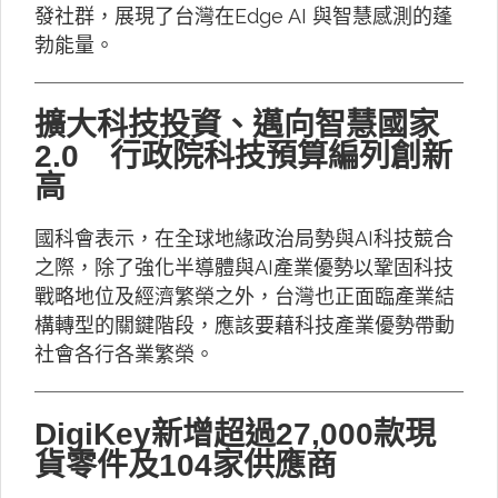
發社群，展現了台灣在Edge AI 與智慧感測的蓬
勃能量。
擴大科技投資、邁向智慧國家
2.0 行政院科技預算編列創新
高
國科會表示，在全球地緣政治局勢與AI科技競合
之際，除了強化半導體與AI產業優勢以鞏固科技
戰略地位及經濟繁榮之外，台灣也正面臨產業結
構轉型的關鍵階段，應該要藉科技產業優勢帶動
社會各行各業繁榮。
DigiKey新增超過27,000款現
貨零件及104家供應商