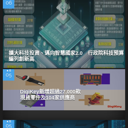
06
擴大科技投資、邁向智慧國家2.0 行政院科技預算
編列創新高
8 月
05
DigiKey新增超過27,000款
現貨零件及104家供應商
8 月
05