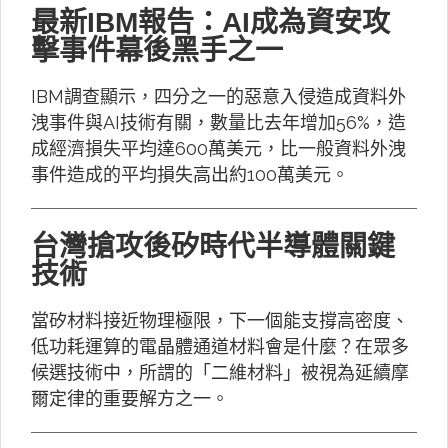
最新IBM報告：AI成為資安攻
擊事件幕後黑手之一
IBM調查顯示，四分之一的惡意入侵造成資料外
洩事件與AI技術有關，數量比去年增加56%，造
成經濟損失平均達600萬美元，比一般資料外洩
事件造成的平均損失高出約100萬美元。
台灣搶攻後矽時代半導體關鍵
技術
當矽材料接近物理極限，下一個能支撐高密度、
低功耗運算的電晶體通道材料會是什麼？在眾多
候選技術中，所謂的「二維材料」被視為延續摩
爾定律的重要解方之一。