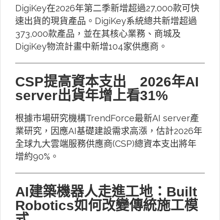
DigiKey在2026年第二季新增超過27,000款可快
速出貨的現貨產品。DigiKey系統總共新增超過
373,000款產品，並在其核心業務、商城及
DigiKey物流計畫中新增104家供應商。
CSP提高資本支出 2026年AI
server出貨年增上看31%
根據市場研究機構TrendForce最新AI server產
業研究，因應AI基礎建設需求高漲，估計2026年
全球九大雲端服務供應商(CSP)總資本支出將年
增約90%。
AI建築機器人走進工地：Built
Robotics如何改變傳統施工模
式