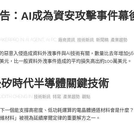
報告：AI成為資安攻擊事件幕
AKERPRO
IN
AI AGENT
,
AI PC
,
廠商資訊
,
技術新訊
,
新聞稿
,
產業趨勢
一的惡意入侵造成資料外洩事件與AI技術有關，數量比去年增加56
萬美元，比一般資料外洩事件造成的平均損失高出約100萬美元。
後矽時代半導體關鍵技術
UDITH CHENG
IN
技術新訊
,
特寫
,
產業趨勢
,
觀點
下一個能支撐高密度、低功耗運算的電晶體通道材料會是什麼？
維材料」被視為延續摩爾定律的重要解方之一。