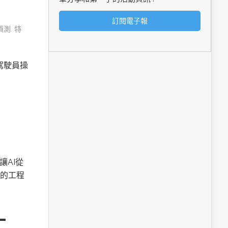
偵測
,
特
由駕駛員操
讓AI從
的工程
工