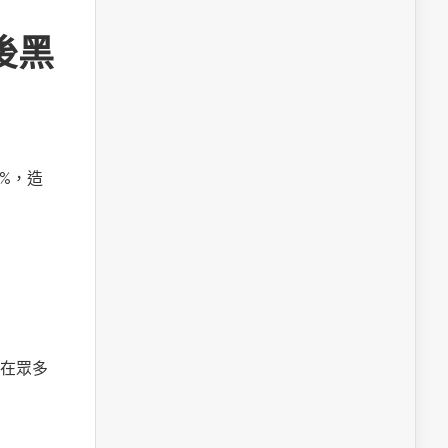
後黑
%，造
在眾多