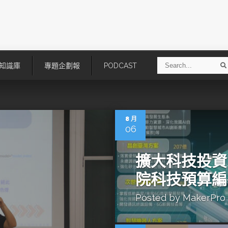
S
知識庫
專題企劃報
PODCAST
e
a
r
r
c
h
8 月
06
擴大科技投資
院科技預算編
Posted by
MakerPro
技
AI走向實體世界 安森美70億美
「公升級」Agentic AI方案比
元收購Synaptics布局邊緣智慧平
Apple、NVIDIA、AMD
台