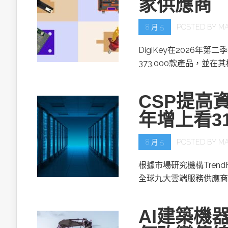
家供應商
8 月 5
POSTED BY
MA
DigiKey在2026年第
373,000款產品，並在
CSP提高資
年增上看3
8 月 5
POSTED BY
MA
根據市場研究機構TrendF
全球九大雲端服務供應商(
AI建築機器人