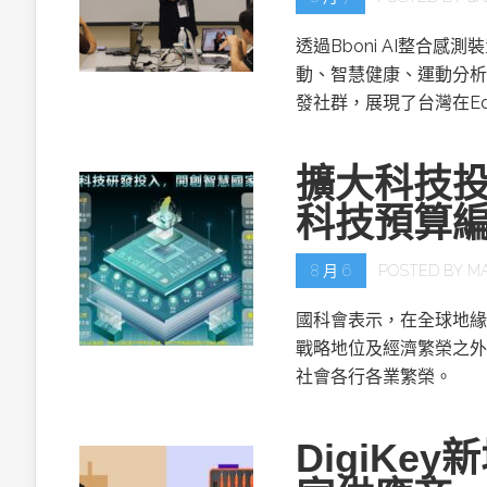
透過Bboni AI整合
動、智慧健康、運動分析
發社群，展現了台灣在Ed
擴大科技投
科技預算
8 月 6
POSTED BY
M
國科會表示，在全球地緣
戰略地位及經濟繁榮之外
社會各行各業繁榮。
DigiKe