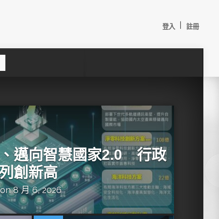
|
登入
註冊
S
e
a
c
h
、邁向智慧國家2.0 行政
列創新高
on 8 月 6, 2026
較：