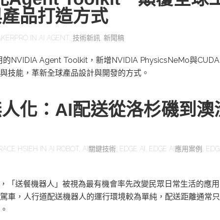
與產品打造方式
KERPRO
IN
AI AGENT
,
技術新訊
,
新聞稿
IDIA Agent Toolkit，新增NVIDIA PhysicsNeMo與CUD
與技能，革新全球產品設計與開發的方式。
人化：AI配送從洛杉磯到澳
RACE HSIEH
IN
AI ROBOT
,
AI關鍵技術
,
EDGE AI
,
EDGE AI應用案例
,
EDG
展，「送餐機器人」被視為最有機會率先改變民眾日常生活的應
駕車，人行道配送機器人的運行環境較為單純，配送距離通常只
。