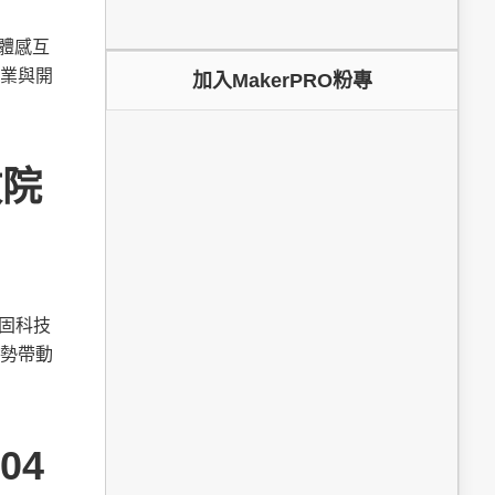
為體感互
業與開
加入MakerPRO粉專
政院
鞏固科技
勢帶動
04