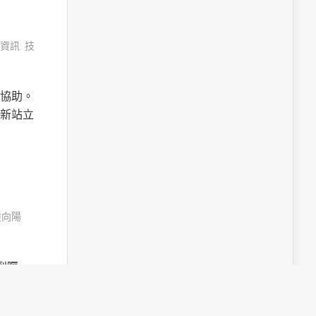
資訊
,
技
協助。
新站立
陸向陽
受到矚