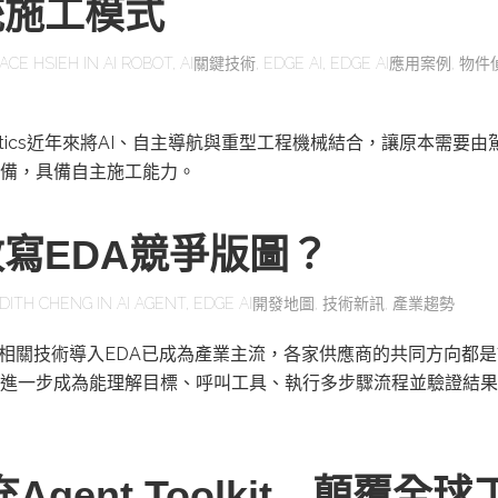
統施工模式
ACE HSIEH
IN
AI ROBOT
,
AI關鍵技術
,
EDGE AI
,
EDGE AI應用案例
,
物件
obotics近年來將AI、自主導航與重型工程機械結合，讓原本需要
備，具備自主施工能力。
改寫EDA競爭版圖？
DITH CHENG
IN
AI AGENT
,
EDGE AI開發地圖
,
技術新訊
,
產業趨勢
及相關技術導入EDA已成為產業主流，各家供應商的共同方向都是
進一步成為能理解目標、呼叫工具、執行多步驟流程並驗證結果
充Agent Toolkit 顛覆全球