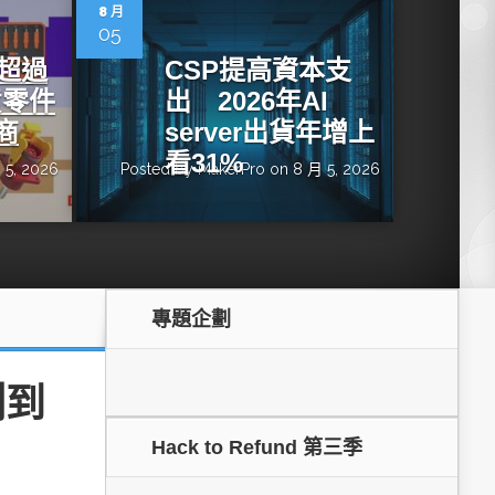
dge AI機器
OpenVINO×ExecuTorch：解鎖英特爾架構AI PC模型
8 月
推論效能新境界
05
增超過
CSP提高資本支
貨零件
出 2026年AI
商
server出貨年增上
看31%
 5, 2026
Posted by
MakerPro
on 8 月 5, 2026
專題企劃
成為驅動智慧機
讓生成式AI應用在Intel架構系統本地端高效率運作
的訣竅
測到
Hack to Refund 第三季