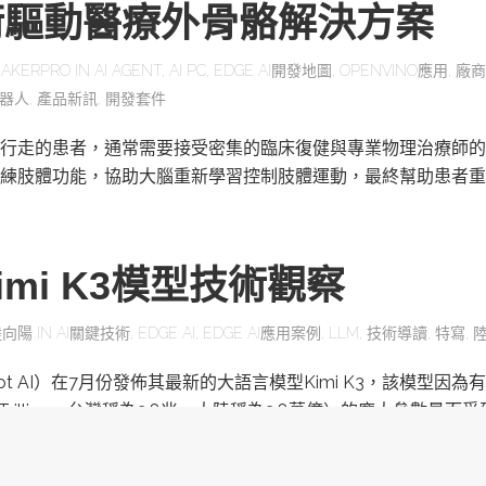
術驅動醫療外骨骼解決方案
AKERPRO
IN
AI AGENT
,
AI PC
,
EDGE AI開發地圖
,
OPENVINO應用
,
廠商
器人
,
產品新訊
,
開發套件
行走的患者，通常需要接受密集的臨床復健與專業物理治療師的
練肢體功能，協助大腦重新學習控制肢體運動，最終幫助患者重
mi K3模型技術觀察
陸向陽
IN
AI關鍵技術
,
EDGE AI
,
EDGE AI應用案例
,
LLM
,
技術導讀
,
特寫
,
ot AI）在7月份發佈其最新的大語言模型Kimi K3，該模型因為有
為Trillion，台灣稱為2.8兆，大陸稱為2.8萬億）的龐大參數量而