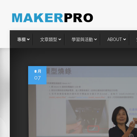
專欄
文章類型
學習與活動
ABOUT
8 月
07
台灣搶攻後矽時代半導體關鍵
術