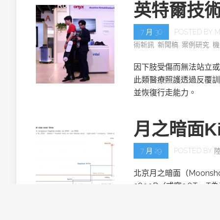
英特爾技
7 月 30
POSTED BY
M
術新訊
,
新聞稿
,
案例研究
,
機
因下肢受傷而無法站立或
此類醫療照護透過反覆訓
並恢復行走能力。
月之暗面Ki
7 月 29
POSTED BY
北京月之暗面（Moonsh
2800B（或寫2.8T，T
目。