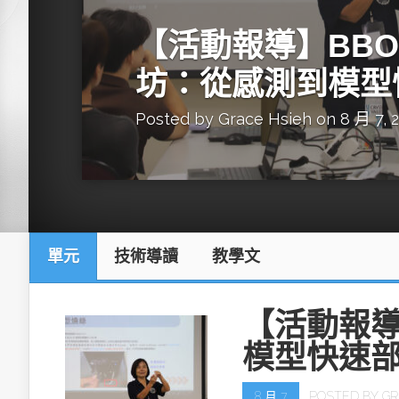
英特爾技術驅
【活動報導】BBON
坊：從感測到模型
Posted by
Grace Hsieh
on 8 月 7, 
推探OpenAI Codex Micro專屬
制器
單元
技術導讀
教學文
以3D感知開
OpenVIN
【活動報導
模型快速
8 月 7
POSTED BY
GR