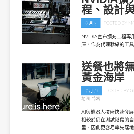
程、設計
8 月 3
POSTED BY
MA
NVIDIA宣布擴充工程專用的NV
庫，作為代理就緒的工具
送餐也將無
黃金海岸
7 月 31
POSTED BY
G
地圖
,
特寫
AI與機器人技術快速發
相較於仍在測試階段的自
里，因此更容易率先落地