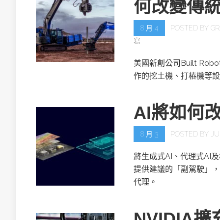
何改變傳
8 月 4
POSTED BY
GR
寫
美國新創公司Built R
作的挖土機、打樁機等設
AI將如何
8 月 3
POSTED BY
JU
將生成式AI、代理式AI
提供建議的「副駕駛」，
代理。
NVIDIA擴