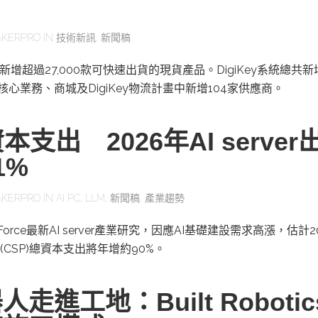
KERPRO
IN
技術新訊
,
新聞稿
二季新增超過27,000款可快速出貨的現貨產品。DigiKey系統總共
其核心業務、商城及DigiKey物流計畫中新增104家供應商。
本支出 2026年AI server
1%
KERPRO
IN
AI PC
,
LLM
,
新聞稿
,
產業趨勢
orce最新AI server產業研究，因應AI基礎建設需求高漲，估計2
CSP)總資本支出將年增約90%。
走進工地：Built Roboti