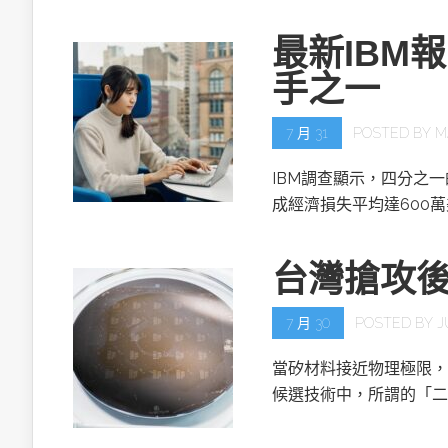
最新IBM
手之一
7 月 31
POSTED BY
M
IBM調查顯示，四分之
成經濟損失平均達600
台灣搶攻
7 月 30
POSTED BY
J
當矽材料接近物理極限，
候選技術中，所謂的「二