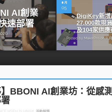
動醫療外骨骼解決方案
【活動報導】Intel攜手生態系夥伴分享E
8 月
人應用部署實戰經驗
05
I AI創業
DigiKey新
快速部署
27,000款現
及104家供應
2026
Posted by
MakerPro
on 8 月
控
創客開發板AI加速晶片觀察
TensorFlow vs. PyTorch：AI框架
之戰，誰是最佳選擇？
啟智慧機器人新時代：從深度相機到
O的邊緣智慧革命
AI Agent時代來臨：看邊緣AI如何
器人的關鍵
】BBONI AI創業坊：從感
部署
ACE HSIEH
IN
HIMAX
,
活動報導