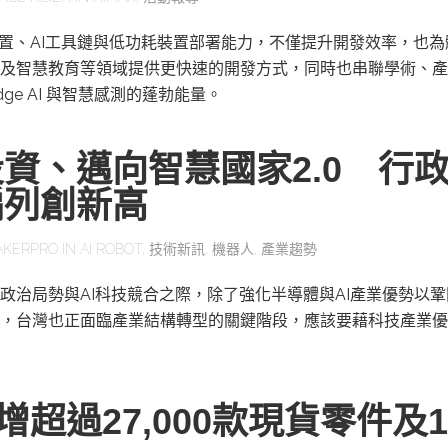
感測裝置、AI工具鏈與低功耗裝置部署能力，不僅提升開發效率，也
及智慧教育等領域提供更快速的開發方式，同時也串聯學術、產
ge AI 與智慧感測的蓬勃能量。
資、邁向智慧國家2.0 行
編列創新高
AKERPRO
IN
AI ROBOT
,
技術新訊
,
機器人
,
產業趨勢
政治局勢與AI科技競合之際，除了強化半導體與AI產業優勢以
，台灣也正面臨產業結構轉型的關鍵階段，應該要藉科技產業優
y新增超過27,000款現貨零件及1