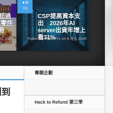
dge AI機器
OpenVINO×ExecuTorch：解鎖英特爾架構AI PC模型
8 月
推論效能新境界
05
增超過
CSP提高資本支
貨零件
出 2026年AI
商
server出貨年增上
看31%
 5, 2026
Posted by
MakerPro
on 8 月 5, 2026
專題企劃
成為驅動智慧機
讓生成式AI應用在Intel架構系統本地端高效率運作
的訣竅
測到
Hack to Refund 第三季