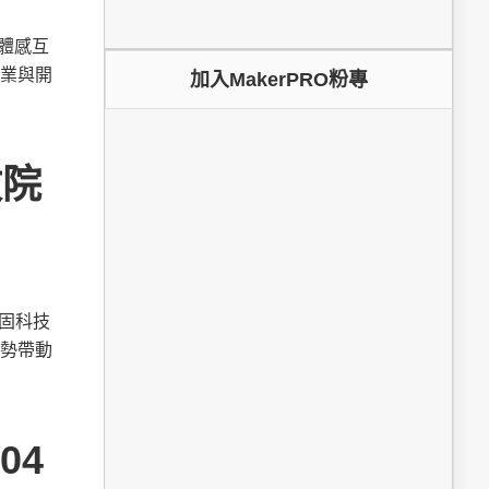
為體感互
業與開
加入MakerPRO粉專
政院
鞏固科技
勢帶動
04