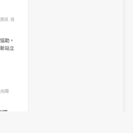
資訊
,
技
協助。
新站立
陸向陽
受到矚