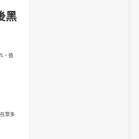
後黑
%，造
在眾多