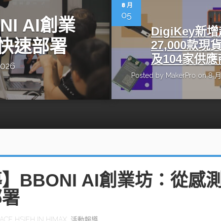
動醫療外骨骼解決方案
【活動報導】Intel攜手生態系夥伴分享E
8 月
人應用部署實戰經驗
05
I AI創業
DigiKey新
快速部署
27,000款現
及104家供應
2026
Posted by
MakerPro
on 8 月
控
創客開發板AI加速晶片觀察
TensorFlow vs. PyTorch：AI框架
之戰，誰是最佳選擇？
啟智慧機器人新時代：從深度相機到
O的邊緣智慧革命
AI Agent時代來臨：看邊緣AI如何
器人的關鍵
】BBONI AI創業坊：從感
部署
ACE HSIEH
IN
HIMAX
,
活動報導