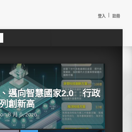
|
登入
註冊
S
e
a
c
h
、邁向智慧國家2.0 行政
列創新高
on 8 月 6, 2026
較：