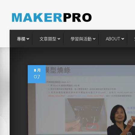
專欄
文章類型
學習與活動
ABOUT
8 月
07
台灣搶攻後矽時代半導體關鍵
術