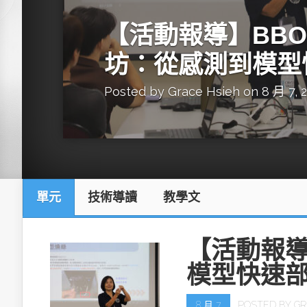
英特爾技術驅
【活動報導】BBON
坊：從感測到模型
Posted by
Grace Hsieh
on 8 月 7, 
推探OpenAI Codex Micro專屬
制器
單元
技術導讀
教學文
以3D感知開
OpenVIN
【活動報導
模型快速
8 月 7
POSTED BY
GR