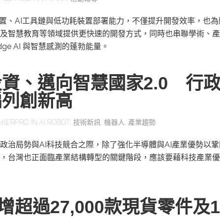
感測裝置、AI工具鏈與低功耗裝置部署能力，不僅提升開發效率，也
及智慧教育等領域提供更快速的開發方式，同時也串聯學術、產
ge AI 與智慧感測的蓬勃能量。
資、邁向智慧國家2.0 行
編列創新高
AKERPRO
IN
AI ROBOT
,
技術新訊
,
機器人
,
產業趨勢
政治局勢與AI科技競合之際，除了強化半導體與AI產業優勢以
，台灣也正面臨產業結構轉型的關鍵階段，應該要藉科技產業優
y新增超過27,000款現貨零件及1