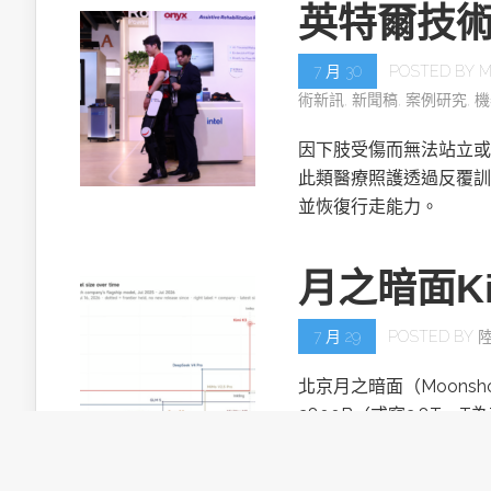
英特爾技
7 月 30
POSTED BY
M
術新訊
,
新聞稿
,
案例研究
,
機
因下肢受傷而無法站立或
此類醫療照護透過反覆訓
並恢復行走能力。
月之暗面Ki
7 月 29
POSTED BY
北京月之暗面（Moonsh
2800B（或寫2.8T，T
目。