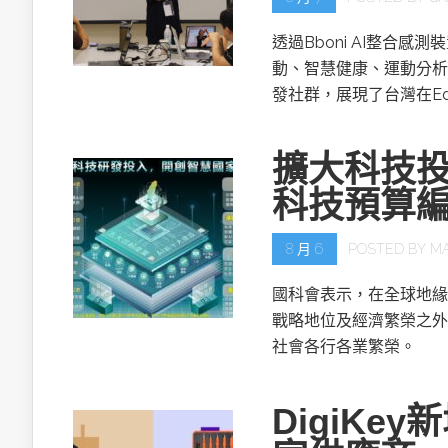
透過Bboni AI整合
動、智慧健康、運動分析
發社群，展現了台灣在Ed
擴大科技投
科技預算
8 月 6
POSTED BY
M
國科會表示，在全球地緣
戰略地位及經濟繁榮之外
社會各行各業繁榮。
DigiKe