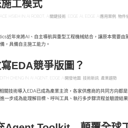
統施工模式
ACE HSIEH
IN
AI ROBOT
,
AI關鍵技術
,
EDGE AI
,
EDGE AI應用案例
,
物件
obotics近年來將AI、自主導航與重型工程機械結合，讓原本需要
備，具備自主施工能力。
改寫EDA競爭版圖？
DITH CHENG
IN
AI AGENT
,
EDGE AI開發地圖
,
技術新訊
,
產業趨勢
及相關技術導入EDA已成為產業主流，各家供應商的共同方向都是
進一步成為能理解目標、呼叫工具、執行多步驟流程並驗證結果
充Agent Toolkit 顛覆全球