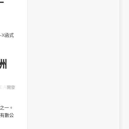
A-X函式
洲
E AI開發
用之一。
有數公