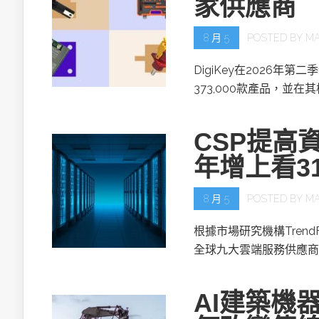
家供應商
8 月 5
POSTED BY
MA
DigiKey在2026年第
373,000款產品，並在
CSP提高資
年增上看3
8 月 5
POSTED BY
MA
根據市場研究機構TrendF
全球九大雲端服務供應商(
AI建築機器人