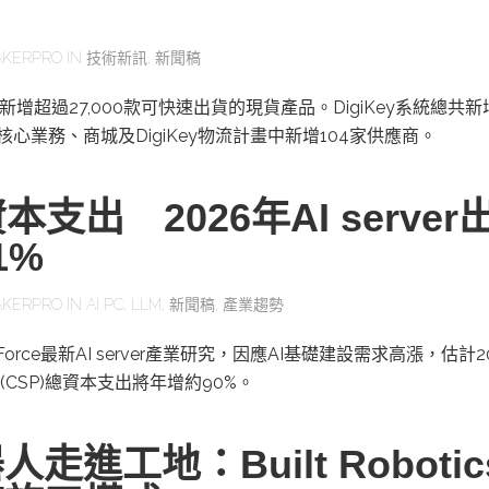
KERPRO
IN
技術新訊
,
新聞稿
二季新增超過27,000款可快速出貨的現貨產品。DigiKey系統總共
其核心業務、商城及DigiKey物流計畫中新增104家供應商。
本支出 2026年AI server
1%
KERPRO
IN
AI PC
,
LLM
,
新聞稿
,
產業趨勢
orce最新AI server產業研究，因應AI基礎建設需求高漲，估計2
CSP)總資本支出將年增約90%。
走進工地：Built Roboti