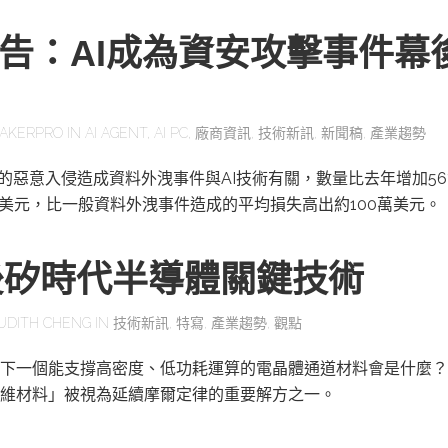
報告：AI成為資安攻擊事件幕
AKERPRO
IN
AI AGENT
,
AI PC
,
廠商資訊
,
技術新訊
,
新聞稿
,
產業趨勢
一的惡意入侵造成資料外洩事件與AI技術有關，數量比去年增加56
萬美元，比一般資料外洩事件造成的平均損失高出約100萬美元。
後矽時代半導體關鍵技術
UDITH CHENG
IN
技術新訊
,
特寫
,
產業趨勢
,
觀點
下一個能支撐高密度、低功耗運算的電晶體通道材料會是什麼？
維材料」被視為延續摩爾定律的重要解方之一。