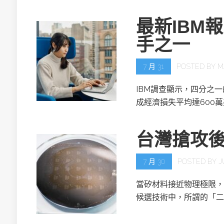
最新IBM
手之一
7 月 31
POSTED BY
M
IBM調查顯示，四分之
成經濟損失平均達600
台灣搶攻
7 月 30
POSTED BY
J
當矽材料接近物理極限，
候選技術中，所謂的「二