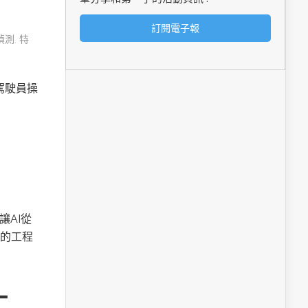
偵測
,
特
由駕駛員操
讓AI從
的工程
工