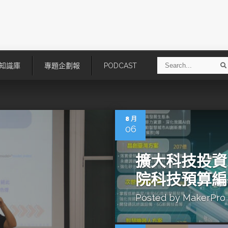
S
知識庫
專題企劃報
PODCAST
e
a
r
r
c
h
8 月
06
擴大科技投資
院科技預算編
Posted by
MakerPro
技
AI走向實體世界 安森美70億美
「公升級」Agentic AI方案比
元收購Synaptics布局邊緣智慧平
Apple、NVIDIA、AMD
台