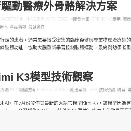
術驅動醫療外骨骼解決方案
AKERPRO
IN
AI AGENT
,
AI PC
,
EDGE AI開發地圖
,
OPENVINO應用
,
廠商
器人
,
產品新訊
,
開發套件
行走的患者，通常需要接受密集的臨床復健與專業物理治療師的
練肢體功能，協助大腦重新學習控制肢體運動，最終幫助患者重
mi K3模型技術觀察
陸向陽
IN
AI關鍵技術
,
EDGE AI
,
EDGE AI應用案例
,
LLM
,
技術導讀
,
特寫
,
ot AI）在7月份發佈其最新的大語言模型Kimi K3，該模型因為有
為Trillion，台灣稱為2.8兆，大陸稱為2.8萬億）的龐大參數量而