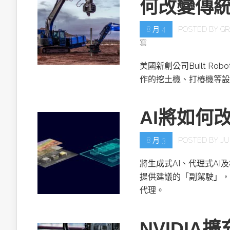
何改變傳
8 月 4
POSTED BY
GR
寫
美國新創公司Built R
作的挖土機、打樁機等設
AI將如何
8 月 3
POSTED BY
JU
將生成式AI、代理式AI
提供建議的「副駕駛」，
代理。
NVIDIA擴