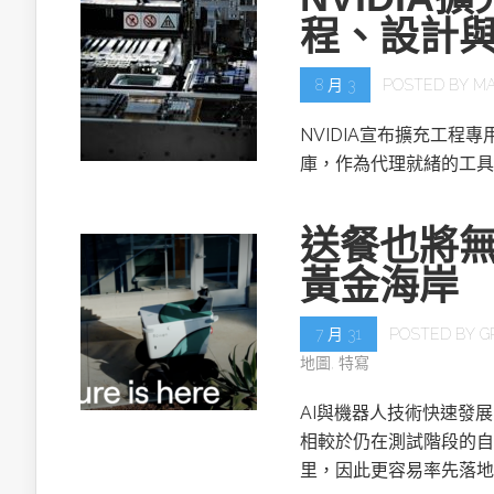
程、設計
8 月 3
POSTED BY
MA
NVIDIA宣布擴充工程專用的NV
庫，作為代理就緒的工具
送餐也將無
黃金海岸
7 月 31
POSTED BY
G
地圖
,
特寫
AI與機器人技術快速發
相較於仍在測試階段的自
里，因此更容易率先落地