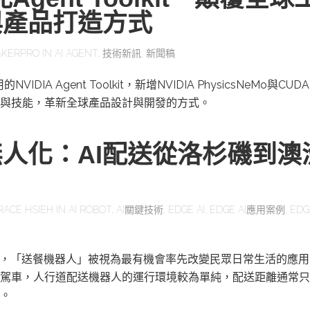
與產品打造方式
KERPRO
IN
AI AGENT
,
技術新訊
,
新聞稿
IDIA Agent Toolkit，新增NVIDIA PhysicsNeMo與CUD
與技能，革新全球產品設計與開發的方式。
人化：AI配送從洛杉磯到澳
RACE HSIEH
IN
AI ROBOT
,
AI關鍵技術
,
EDGE AI
,
EDGE AI應用案例
,
EDG
展，「送餐機器人」被視為最有機會率先改變民眾日常生活的應
駕車，人行道配送機器人的運行環境較為單純，配送距離通常只
。