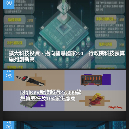
06
擴大科技投資、邁向智慧國家2.0 行政院科技預算
編列創新高
8 月
05
DigiKey新增超過27,000款
現貨零件及104家供應商
8 月
05