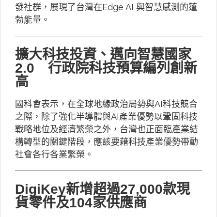
發社群，展現了台灣在Edge AI 與智慧感測的蓬
勃能量。
擴大科技投資、邁向智慧國家
2.0 行政院科技預算編列創新
高
國科會表示，在全球地緣政治局勢與AI科技競合
之際，除了強化半導體與AI產業優勢以鞏固科技
戰略地位及經濟繁榮之外，台灣也正面臨產業結
構轉型的關鍵階段，應該要藉科技產業優勢帶動
社會各行各業繁榮。
DigiKey新增超過27,000款現
貨零件及104家供應商