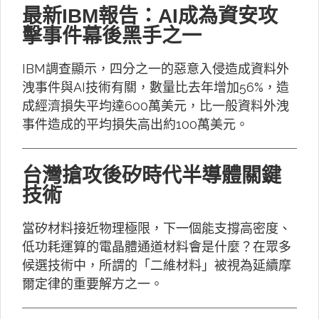
最新IBM報告：AI成為資安攻
擊事件幕後黑手之一
IBM調查顯示，四分之一的惡意入侵造成資料外
洩事件與AI技術有關，數量比去年增加56%，造
成經濟損失平均達600萬美元，比一般資料外洩
事件造成的平均損失高出約100萬美元。
台灣搶攻後矽時代半導體關鍵
技術
當矽材料接近物理極限，下一個能支撐高密度、
低功耗運算的電晶體通道材料會是什麼？在眾多
候選技術中，所謂的「二維材料」被視為延續摩
爾定律的重要解方之一。