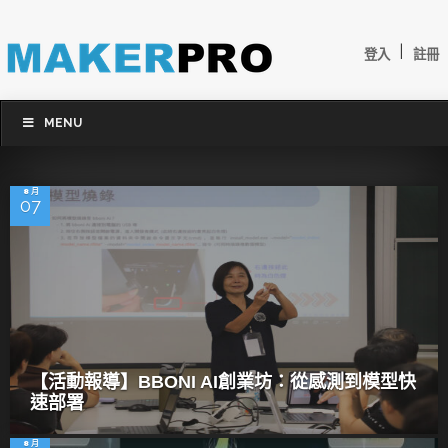
|
登入
註冊
MENU
8 月
07
【活動報導】BBONI AI創業坊：從感測到模型快
速部署
8 月