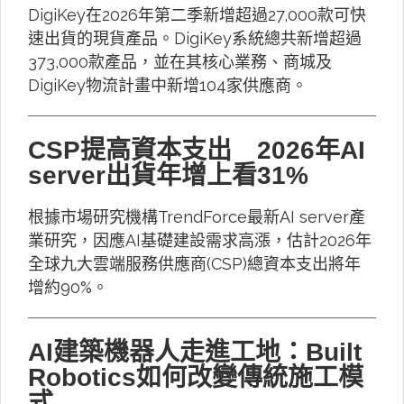
DigiKey在2026年第二季新增超過27,000款可快
速出貨的現貨產品。DigiKey系統總共新增超過
373,000款產品，並在其核心業務、商城及
DigiKey物流計畫中新增104家供應商。
CSP提高資本支出 2026年AI
server出貨年增上看31%
根據市場研究機構TrendForce最新AI server產
業研究，因應AI基礎建設需求高漲，估計2026年
全球九大雲端服務供應商(CSP)總資本支出將年
增約90%。
AI建築機器人走進工地：Built
Robotics如何改變傳統施工模
式