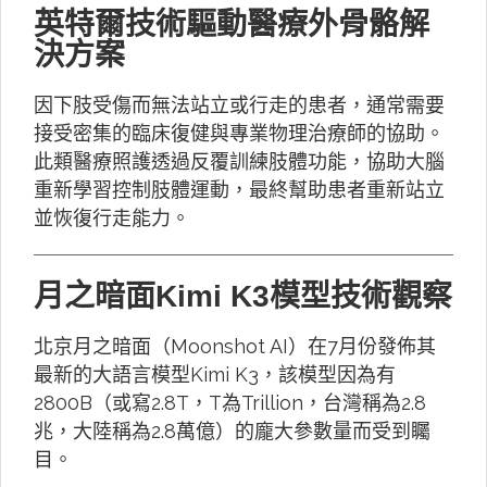
英特爾技術驅動醫療外骨骼解
決方案
因下肢受傷而無法站立或行走的患者，通常需要
接受密集的臨床復健與專業物理治療師的協助。
此類醫療照護透過反覆訓練肢體功能，協助大腦
重新學習控制肢體運動，最終幫助患者重新站立
並恢復行走能力。
月之暗面Kimi K3模型技術觀察
北京月之暗面（Moonshot AI）在7月份發佈其
最新的大語言模型Kimi K3，該模型因為有
2800B（或寫2.8T，T為Trillion，台灣稱為2.8
兆，大陸稱為2.8萬億）的龐大參數量而受到矚
目。