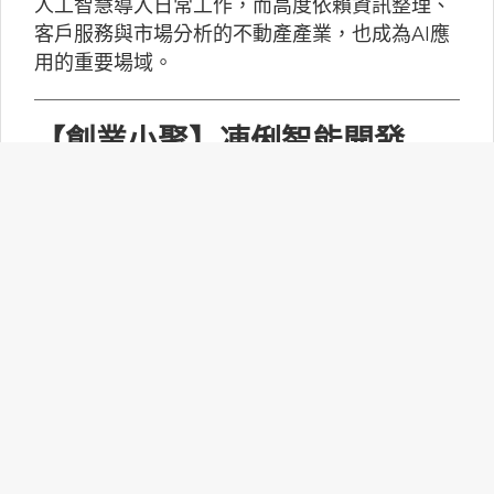
人工智慧導入日常工作，而高度依賴資訊整理、
客戶服務與市場分析的不動產產業，也成為AI應
用的重要場域。
【創業小聚】凍俐智能開發
「給手冊就會動」的工業級AI
Agent
凍俐智能提出了「賦能」的概念，不要求企業放
棄舊系統，而是透過「AI Agent」直接對既有系
統進行賦能。
台灣無人機產業如何跨越系統
整合、驗測與量產挑戰？
MakerPRO的線上社群交流會邀請到擁有21年無