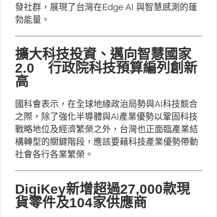
發社群，展現了台灣在Edge AI 與智慧感測的蓬
勃能量。
擴大科技投資、邁向智慧國家
2.0 行政院科技預算編列創新
高
國科會表示，在全球地緣政治局勢與AI科技競合
之際，除了強化半導體與AI產業優勢以鞏固科技
戰略地位及經濟繁榮之外，台灣也正面臨產業結
構轉型的關鍵階段，應該要藉科技產業優勢帶動
社會各行各業繁榮。
DigiKey新增超過27,000款現
貨零件及104家供應商