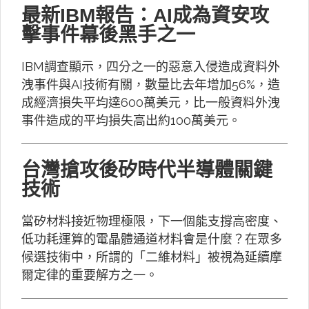
最新IBM報告：AI成為資安攻
擊事件幕後黑手之一
IBM調查顯示，四分之一的惡意入侵造成資料外
洩事件與AI技術有關，數量比去年增加56%，造
成經濟損失平均達600萬美元，比一般資料外洩
事件造成的平均損失高出約100萬美元。
台灣搶攻後矽時代半導體關鍵
技術
當矽材料接近物理極限，下一個能支撐高密度、
低功耗運算的電晶體通道材料會是什麼？在眾多
候選技術中，所謂的「二維材料」被視為延續摩
爾定律的重要解方之一。