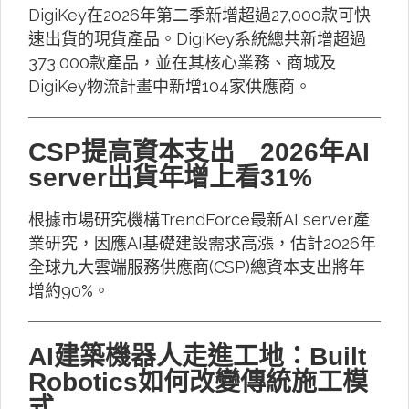
DigiKey在2026年第二季新增超過27,000款可快
速出貨的現貨產品。DigiKey系統總共新增超過
373,000款產品，並在其核心業務、商城及
DigiKey物流計畫中新增104家供應商。
CSP提高資本支出 2026年AI
server出貨年增上看31%
根據市場研究機構TrendForce最新AI server產
業研究，因應AI基礎建設需求高漲，估計2026年
全球九大雲端服務供應商(CSP)總資本支出將年
增約90%。
AI建築機器人走進工地：Built
Robotics如何改變傳統施工模
式