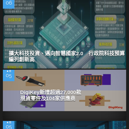
06
擴大科技投資、邁向智慧國家2.0 行政院科技預算
編列創新高
8 月
05
DigiKey新增超過27,000款
現貨零件及104家供應商
8 月
05