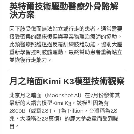
英特爾技術驅動醫療外骨骼解
決方案
因下肢受傷而無法站立或行走的患者，通常需要
接受密集的臨床復健與專業物理治療師的協助。
此類醫療照護透過反覆訓練肢體功能，協助大腦
重新學習控制肢體運動，最終幫助患者重新站立
並恢復行走能力。
月之暗面Kimi K3模型技術觀察
北京月之暗面（Moonshot AI）在7月份發佈其
最新的大語言模型Kimi K3，該模型因為有
2800B（或寫2.8T，T為Trillion，台灣稱為2.8
兆，大陸稱為2.8萬億）的龐大參數量而受到矚
目。