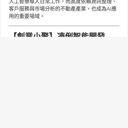
人工智慧導入日常工作，而高度依賴資訊整理、
客戶服務與市場分析的不動產產業，也成為AI應
用的重要場域。
【創業小聚】凍俐智能開發
「給手冊就會動」的工業級AI
Agent
凍俐智能提出了「賦能」的概念，不要求企業放
棄舊系統，而是透過「AI Agent」直接對既有系
統進行賦能。
台灣無人機產業如何跨越系統
整合、驗測與量產挑戰？
MakerPRO的線上社群交流會邀請到擁有21年無