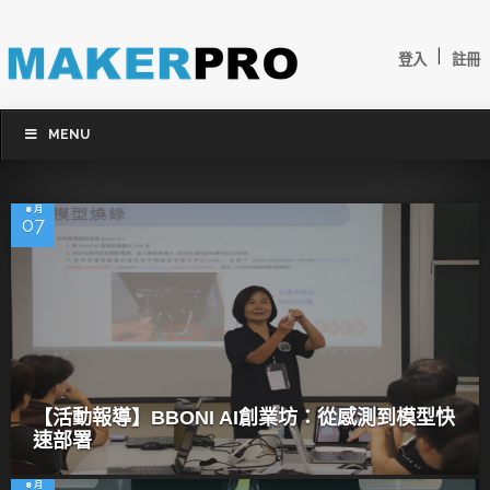
|
登入
註冊
MENU
8 月
07
【活動報導】BBONI AI創業坊：從感測到模型快
速部署
8 月