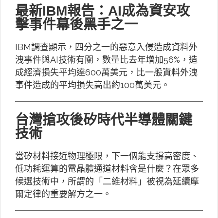
最新IBM報告：AI成為資安攻
擊事件幕後黑手之一
IBM調查顯示，四分之一的惡意入侵造成資料外
洩事件與AI技術有關，數量比去年增加56%，造
成經濟損失平均達600萬美元，比一般資料外洩
事件造成的平均損失高出約100萬美元。
台灣搶攻後矽時代半導體關鍵
技術
當矽材料接近物理極限，下一個能支撐高密度、
低功耗運算的電晶體通道材料會是什麼？在眾多
候選技術中，所謂的「二維材料」被視為延續摩
爾定律的重要解方之一。