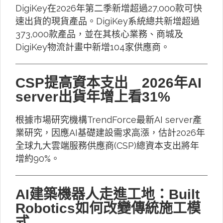
DigiKey在2026年第二季新增超過27,000款可快
速出貨的現貨產品。DigiKey系統總共新增超過
373,000款產品，並在其核心業務、商城及
DigiKey物流計畫中新增104家供應商。
CSP提高資本支出 2026年AI
server出貨年增上看31%
根據市場研究機構TrendForce最新AI server產
業研究，因應AI基礎建設需求高漲，估計2026年
全球九大雲端服務供應商(CSP)總資本支出將年
增約90%。
AI建築機器人走進工地：Built
Robotics如何改變傳統施工模
式