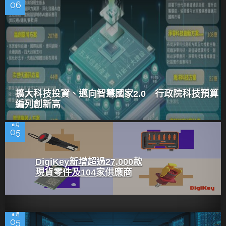
06
擴大科技投資、邁向智慧國家2.0 行政院科技預算
編列創新高
8 月
05
DigiKey新增超過27,000款
現貨零件及104家供應商
8 月
05