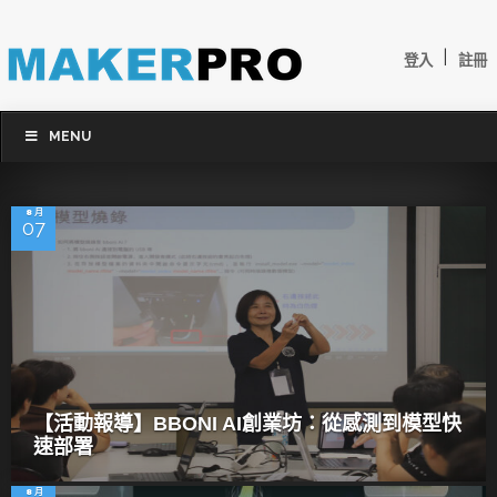
|
登入
註冊
MENU
8 月
07
【活動報導】BBONI AI創業坊：從感測到模型快
速部署
8 月