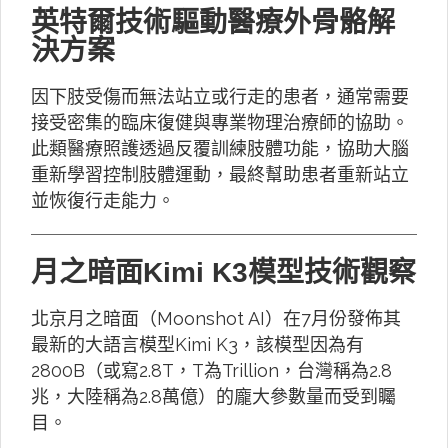
英特爾技術驅動醫療外骨骼解
決方案
因下肢受傷而無法站立或行走的患者，通常需要
接受密集的臨床復健與專業物理治療師的協助。
此類醫療照護透過反覆訓練肢體功能，協助大腦
重新學習控制肢體運動，最終幫助患者重新站立
並恢復行走能力。
月之暗面Kimi K3模型技術觀察
北京月之暗面（Moonshot AI）在7月份發佈其
最新的大語言模型Kimi K3，該模型因為有
2800B（或寫2.8T，T為Trillion，台灣稱為2.8
兆，大陸稱為2.8萬億）的龐大參數量而受到矚
目。