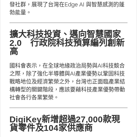
發社群，展現了台灣在Edge AI 與智慧感測的蓬
勃能量。
擴大科技投資、邁向智慧國家
2.0 行政院科技預算編列創新
高
國科會表示，在全球地緣政治局勢與AI科技競合
之際，除了強化半導體與AI產業優勢以鞏固科技
戰略地位及經濟繁榮之外，台灣也正面臨產業結
構轉型的關鍵階段，應該要藉科技產業優勢帶動
社會各行各業繁榮。
DigiKey新增超過27,000款現
貨零件及104家供應商