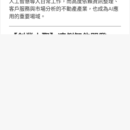
人工智慧導入日常工作，而高度依賴資訊整理、
客戶服務與市場分析的不動產產業，也成為AI應
用的重要場域。
【創業小聚】凍俐智能開發
「給手冊就會動」的工業級AI
Agent
凍俐智能提出了「賦能」的概念，不要求企業放
棄舊系統，而是透過「AI Agent」直接對既有系
統進行賦能。
台灣無人機產業如何跨越系統
整合、驗測與量產挑戰？
MakerPRO的線上社群交流會邀請到擁有21年無