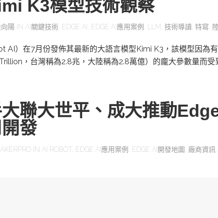
mi K3模型技術觀察
陸向陽
IN
AI關鍵技術
,
EDGE AI
,
EDGE AI應用案例
,
LLM
,
技術導讀
,
特寫
,
ot AI）在7月份發佈其最新的大語言模型Kimi K3，該模型因為有
為Trillion，台灣稱為2.8兆，大陸稱為2.8萬億）的龐大參數量而
大聯大世平、成大推動Edge 
用開發
AKERPRO
IN
AI ROBOT
,
EDGE AI應用案例
,
EDGE AI開發地圖
,
廠商資訊
體零組件及研發支援通路商大聯大世平集團，參與「Race to R
應用工作坊」，以「從構想到開發」為題…