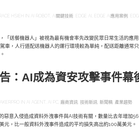
RACE HSIEH
IN
AI ROBOT
,
AI關鍵技術
,
EDGE AI
,
EDGE AI應用案例
,
EDG
展，「送餐機器人」被視為最有機會率先改變民眾日常生活的應
駕車，人行道配送機器人的運行環境較為單純，配送距離通常只
。
報告：AI成為資安攻擊事件幕
AKERPRO
IN
AI AGENT
,
AI PC
,
廠商資訊
,
技術新訊
,
新聞稿
,
產業趨勢
一的惡意入侵造成資料外洩事件與AI技術有關，數量比去年增加56
萬美元，比一般資料外洩事件造成的平均損失高出約100萬美元。