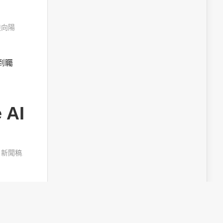
陸向陽
受到矚
AI
,
新聞稿
,
obot