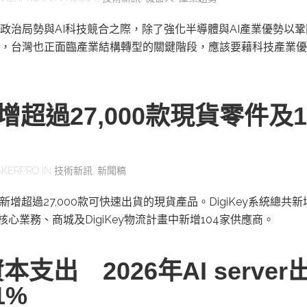
政治局勢與AI科技競合之際，除了強化半導體與AI產業優勢以
，台灣也正面臨產業結構轉型的關鍵階段，應該要藉科技產業優
y新增超過27,000款現貨零件及1
KERPRO
IN
技術新訊
,
新聞稿
二季新增超過27,000款可快速出貨的現貨產品。DigiKey系統總共
其核心業務、商城及DigiKey物流計畫中新增104家供應商。
本支出 2026年AI server
1%