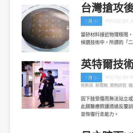
台灣搶攻
7 月 30
POSTED BY
J
當矽材料接近物理極限，
候選技術中，所謂的「二
英特爾技
7 月 30
POSTED BY
M
術新訊
,
新聞稿
,
案例研究
,
機
因下肢受傷而無法站立或
此類醫療照護透過反覆訓
並恢復行走能力。