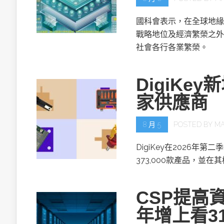
國科會表示，在全球地緣
戰略地位及經濟繁榮之外
社會各行各業繁榮。
DigiKe
家供應商
8 月 5
POSTED BY
MA
DigiKey在2026年第
373,000款產品，並在
CSP提高資
年增上看3