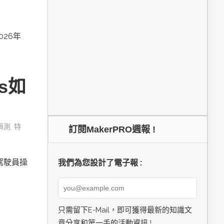
026年
cs如
偵測
,
特
訂閱MakerPRO週報 !
由駕駛員操
我們為您設計了電子報 :
只需留下E-Mail，即可獲得最新的知識文
章分享和第一手的活動資訊 !