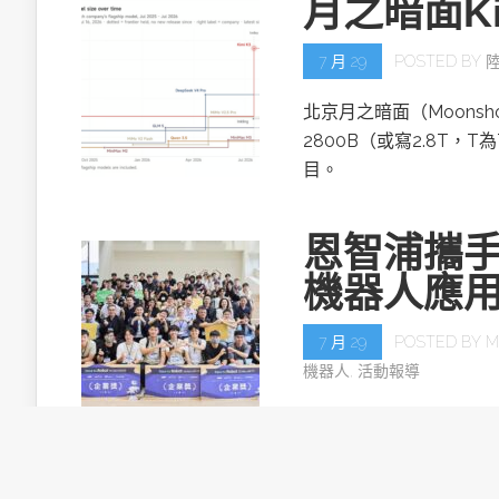
月之暗面Ki
7 月 29
POSTED BY
北京月之暗面（Moonsh
2800B（或寫2.8T，T
目。
恩智浦攜手
機器人應
7 月 29
POSTED BY
M
機器人
,
活動報導
恩智浦半導體再度攜手半導
— NXP Edge AI 