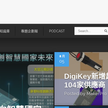
S
知識庫
專題企劃報
PODCAST
e
a
r
r
c
h
8 月
05
DigiKey新
104家供應商
Posted by
MakerPro
技
AI走向實體世界 安森美70億美
「公升級」Agentic AI方案比
元收購Synaptics布局邊緣智慧平
Apple、NVIDIA、AMD
台