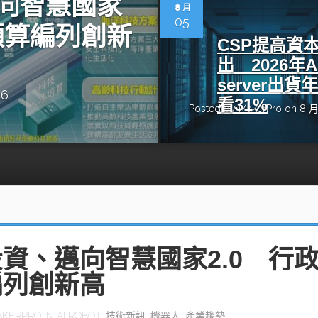
向智慧國家
動醫療外骨骼解決方案
【活動報導】Intel攜手生態系夥伴分享E
8 月
人應用部署實戰經驗
05
預算編列創新
CSP提高資
出 2026年A
server出貨
26
看31%
Posted by
MakerPro
on 8 月
控
創客開發板AI加速晶片觀察
TensorFlow vs. PyTorch：AI框架
之戰，誰是最佳選擇？
啟智慧機器人新時代：從深度相機到
O的邊緣智慧革命
AI Agent時代來臨：看邊緣AI如何
器人的關鍵
資、邁向智慧國家2.0 行
編列創新高
AKERPRO
IN
AI ROBOT
,
技術新訊
,
機器人
,
產業趨勢