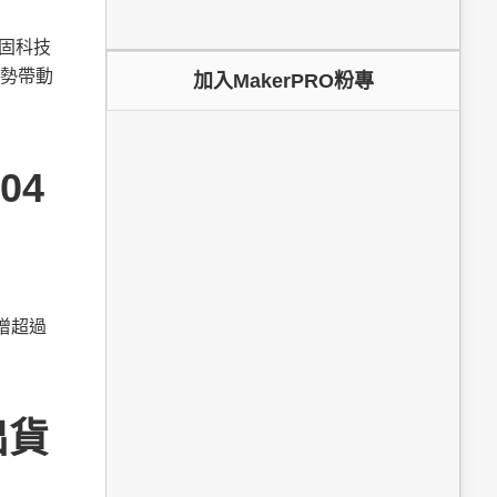
鞏固科技
勢帶動
加入MakerPRO粉專
04
新增超過
出貨