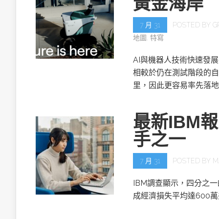
黃金海岸
7 月 31
POSTED BY
G
地圖
,
特寫
AI與機器人技術快速發
相較於仍在測試階段的自
里，因此更容易率先落地
最新IBM
手之一
7 月 31
POSTED BY
M
IBM調查顯示，四分之
成經濟損失平均達600