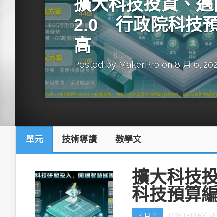
擴大科技投資、邁
英特爾技術驅
2.0 行政院科技
高
Posted by
MakerPro
on 8 月 6, 20
推探OpenAI Codex Micro專屬
制器
單元
技術導讀
教學文
以3D感知開
OpenVIN
擴大科技投
科技預算
8 月 6
POSTED BY
M