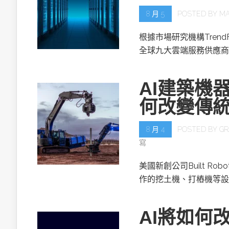
8 月 5
POSTED BY
MA
根據市場研究機構TrendF
全球九大雲端服務供應商(
AI建築機器人
何改變傳
8 月 4
POSTED BY
GR
寫
美國新創公司Built R
作的挖土機、打樁機等設
AI將如何