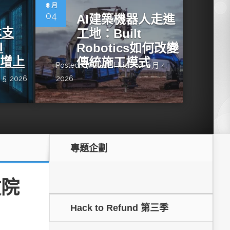
dge AI機器
OpenVINO×ExecuTorch：解鎖英特爾架構AI PC模型
8 月
推論效能新境界
04
AI建築機器人走進
本支
工地：Built
I
Robotics如何改變
年增上
傳統施工模式
Posted by
Grace Hsieh
on 8 月 4,
 5, 2026
2026
專題企劃
成為驅動智慧機
讓生成式AI應用在Intel架構系統本地端高效率運作
的訣竅
政院
Hack to Refund 第三季