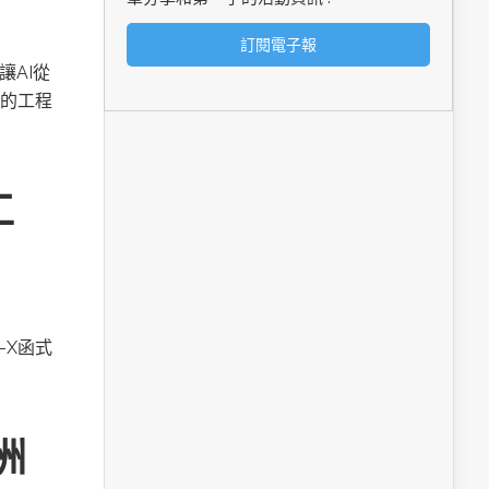
讓AI從
的工程
工
A-X函式
洲