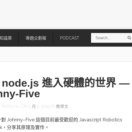
S
知識庫
專題企劃報
PODCAST
e
a
r
r
c
h
 node.js 進入硬體的世界 —
nny-Five
Y
RYAN HU
ON 5 月 8, 2019 IN
教學文
技
AI走向實體世界 安森美70億美
「公升級」Agentic AI方案比
Johnny–Five 這個目前最受歡迎的 Javascript Robotics
元收購Synaptics布局邊緣智慧平
Apple、NVIDIA、AMD
台
work，分享其原理及實作。