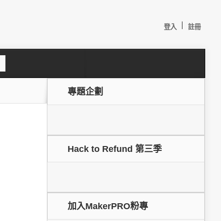
|
登入
註冊
S
e
a
c
專題企劃
h
Hack to Refund 第三季
較：
加入MakerPRO粉專