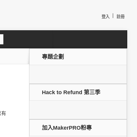
|
登入
註冊
S
e
a
c
專題企劃
h
Hack to Refund 第三季
已有
較：
加入MakerPRO粉專