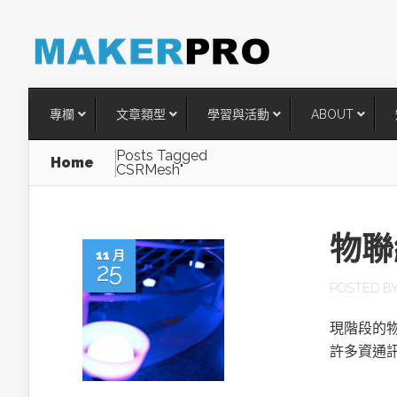
專欄
文章類型
學習與活動
ABOUT
Posts Tagged
Home
CSRMesh"
物聯
11 月
25
POSTED B
現階段的
台灣搶攻後矽時代半導體關鍵
許多資通
術