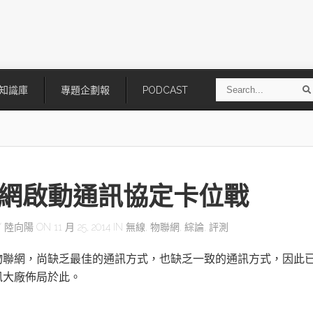
S
知識庫
專題企劃報
PODCAST
e
a
r
r
c
h
網啟動通訊協定卡位戰
Y
陸向陽
ON 11 月 25, 2014 IN
無線
,
物聯網
,
綜論
,
評測
物聯網，尚缺乏最佳的通訊方式，也缺乏一致的通訊方式，因此
技
AI走向實體世界 安森美70億美
「公升級」Agentic AI方案比
訊大廠佈局於此。
元收購Synaptics布局邊緣智慧平
Apple、NVIDIA、AMD
台