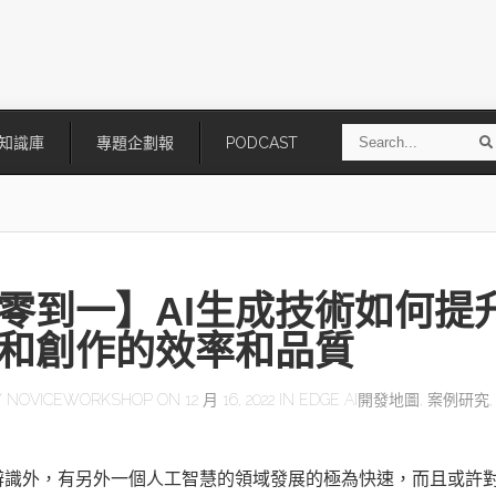
S
知識庫
專題企劃報
PODCAST
e
a
r
r
c
h
零到一】AI生成技術如何提
和創作的效率和品質
Y
NOVICEWORKSHOP
ON 12 月 16, 2022 IN
EDGE AI開發地圖
,
案例研究
技
AI走向實體世界 安森美70億美
「公升級」Agentic AI方案比
元收購Synaptics布局邊緣智慧平
Apple、NVIDIA、AMD
台
辨識外，有另外一個人工智慧的領域發展的極為快速，而且或許