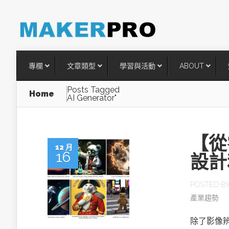
專欄
文章類型
學習與活動
ABOUT
Posts Tagged
Home
AI Generator"
【從
12 月
16
設計
POSTED B
產業趨勢
台灣搶攻後矽時代半導體關鍵
術
除了影像