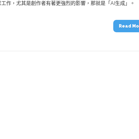
動醫療外骨骼解決方案
【活動報導】Intel攜手生態系夥伴分享E
常工作，尤其是創作者有著更強烈的影響，那就是「AI生成」。
人應用部署實戰經驗
Read Mo
控
創客開發板AI加速晶片觀察
TensorFlow vs. PyTorch：AI框架
之戰，誰是最佳選擇？
啟智慧機器人新時代：從深度相機到
O的邊緣智慧革命
AI Agent時代來臨：看邊緣AI如何
器人的關鍵