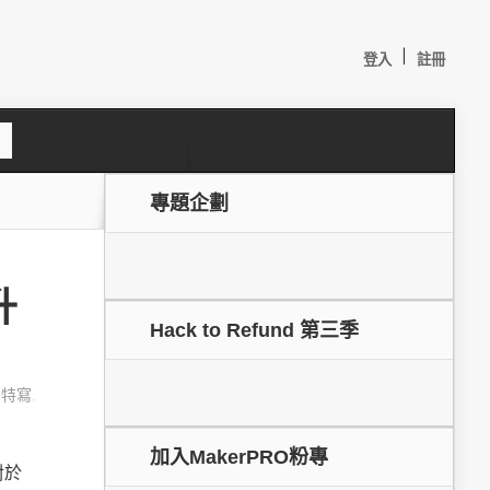
|
登入
註冊
S
e
a
c
專題企劃
h
升
Hack to Refund 第三季
,
特寫
,
較：
加入MakerPRO粉專
對於