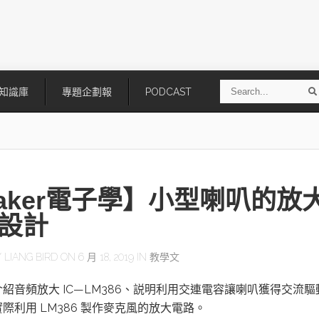
S
知識庫
專題企劃報
PODCAST
e
a
r
r
c
h
aker電子學】小型喇叭的放
設計
Y
LIANG BIRD
ON 6 月 18, 2019 IN
教學文
技
AI走向實體世界 安森美70億美
「公升級」Agentic AI方案比
紹音頻放大 IC—LM386、説明利用交連電容讓喇叭獲得交流驅
元收購Synaptics布局邊緣智慧平
Apple、NVIDIA、AMD
台
際利用 LM386 製作麥克風的放大電路。