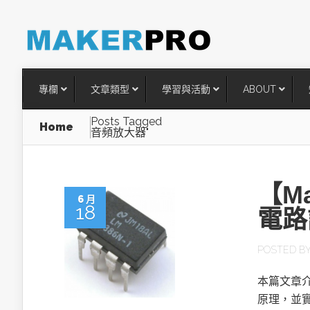
專欄
文章類型
學習與活動
ABOUT
Posts Tagged
Home
音頻放大器"
【M
6 月
18
電路
POSTED B
台灣搶攻後矽時代半導體關鍵
本篇文章介
術
原理，並實