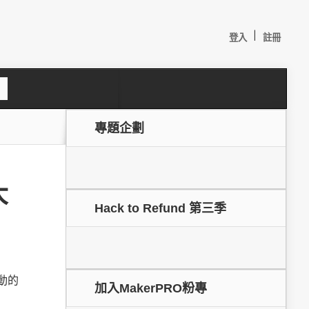
|
登入
註冊
S
e
a
c
專題企劃
h
大
Hack to Refund 第三季
較：
動的
加入MakerPRO粉專