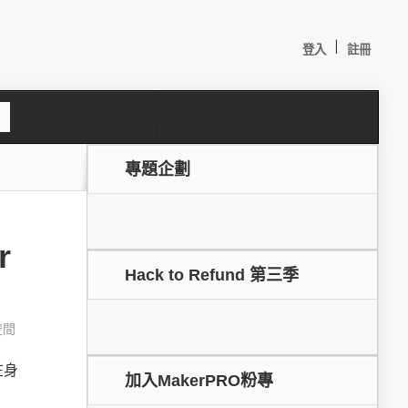
|
登入
註冊
S
e
a
c
專題企劃
h
r
Hack to Refund 第三季
空間
較：
在身
加入MakerPRO粉專