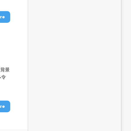
dge AI機器
OpenVINO×ExecuTorch：解鎖英特爾架構AI PC模型
推論效能新境界
re
同背景
多令
成為驅動智慧機
讓生成式AI應用在Intel架構系統本地端高效率運作
的訣竅
re