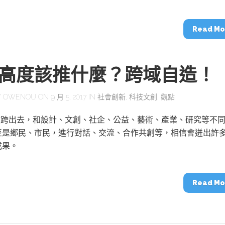
動醫療外骨骼解決方案
【活動報導】Intel攜手生態系夥伴分享E
人應用部署實戰經驗
Read Mo
高度該推什麼？跨域自造！
控
創客開發板AI加速晶片觀察
Y
OWENOU
ON 9 月 5, 2017 IN
社會創新
,
科技文創
,
觀點
TensorFlow vs. PyTorch：AI框架
之戰，誰是最佳選擇？
應該跨出去，和設計、文創、社企、公益、藝術、產業、研究等不
至是鄉民、市民，進行對話、交流、合作共創等，相信會迸出許
成果。
啟智慧機器人新時代：從深度相機到
O的邊緣智慧革命
AI Agent時代來臨：看邊緣AI如何
器人的關鍵
Read Mo