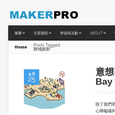
專欄
文章類型
學習與活動
ABOUT
Posts Tagged
Home
跨域創新"
意想
5 月
25
Bay
POSTED B
台灣搶攻後矽時代半導體關鍵
除了我們
術
心障礙福利