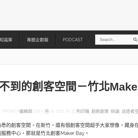
S
知識庫
專題企劃報
PODCAST
e
a
r
r
c
h
不到的創客空間－竹北Make
Y
VMAKER編輯部
ON 5 月 25, 2021 IN
3D列印機
,
創新創業
,
綜論
,
自造者
技
AI走向實體世界 安森美70億美
「公升級」Agentic AI方案比
熟悉的創客空間，在新竹，還有個創客空間超乎大家想像，藏身
元收購Synaptics布局邊緣智慧平
Apple、NVIDIA、AMD
台
服務中心，那就是竹北創客Maker Bay。