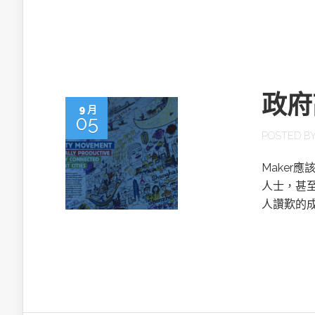
英特爾技術驅
政府
9 月
05
推探OpenAI Codex Micro專屬
POSTED B
制器
Maker
人士，甚
人讚歎的
以3D感知開
OpenVIN