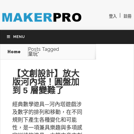
|
登入
註冊
MENU
Posts Tagged
Home
童玩"
【文創設計】放大
版河內塔！圓盤加
到 5 層變難了
經典數學遊具—河內塔遊戲涉
及數字的排列和移動，在不同
規則下產生各種變化和可能
性，是一項兼具樂趣與多項感