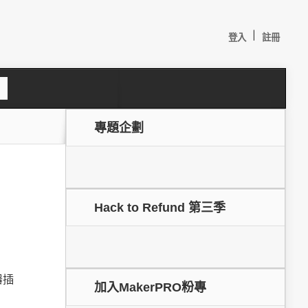
|
登入
註冊
S
e
a
c
專題企劃
h
Hack to Refund 第三季
較：
器插
加入MakerPRO粉專