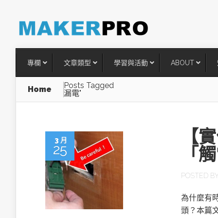
專欄
文章類型
學習與活動
ABOUT
Posts Tagged
Home
漏電"
【實
3 月
25
「觸
POSTED B
台灣搶攻後矽時代半導體關鍵
為什麼有
術
頭？本篇