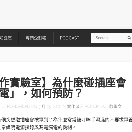
S
知識庫
專題企劃報
PODCAST
e
a
r
r
c
h
作實驗室】為什麼碰插座會
電」，如何預防？
Y
STRONGPILAB
ON 3 月 25, 2021 IN
實作派STRONGPILAB
,
教學文
技
AI走向實體世界 安森美70億美
「公升級」Agentic AI方案比
時候突然碰插座會被電到？為什麼常常被叮嚀手濕濕的不要拔電
元收購Synaptics布局邊緣智慧平
Apple、NVIDIA、AMD
台
文章說明電源接線與漏電觸電的機制。