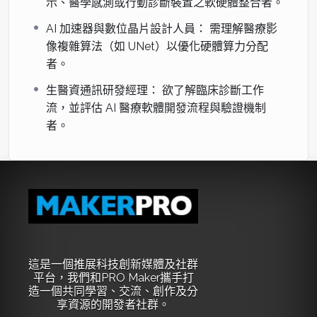
示、醫學感測或行動診斷裝置之軟硬體整合者。
時間
單元主題
核心內容重點
AI 加速器與數位晶片設計人員： 需理解醫療影
像複雜算法（如 UNet）以優化硬體算力分配
09:30
5. 放射組學
從影像提取紋理/形狀/強度特
者。
–
特徵提取
徵，轉化為可量化的結構化數
生醫資通訊研發經理： 欲了解臨床診斷工作
11:30
據。
流，並評估 AI 醫療軟體開發流程與驗證機制
者。
13:30
6. 多模態數
影像特徵與臨床病歷 (EHR) 結
–
據關聯分析
合、建構多模態數據關聯模型。
15:00
15:00
7. 模型評估
Grad-CAM 熱圖分析（看哪
–
與可解釋性
裡）、Sensitivity/ROC 評估指
16:00
AI
標。
這是一個推展科技創新媒體及社群
16:00
8. 臨床驗證
醫療軟體版本控制、CAD 系統
平台，我們和PRO Maker攜手打
造一個共同學習、交流、創作及分
–
與軟體工程
臨床工作流整合與自動化測試。
享資源的開發者社群。
16:30