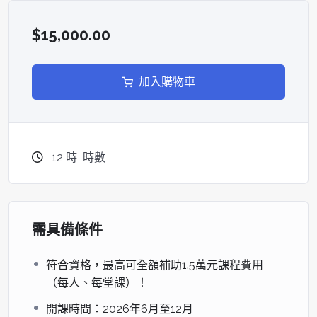
適合對象
影像處理與演算法工程師：
欲從一般視覺領域跨足高度專業
$15,000.00
的醫療影像辨識與病灶分析者。
醫療電子與系統整合工程師：
負責開發醫療顯示、醫學感測
或行動診斷裝置之軟硬體整合者。
加入購物車
AI 加速器與數位晶片設計人員：
需理解醫療影像複雜算法
（如 UNet）以優化硬體算力分配者。
生醫資通訊研發經理：
欲了解臨床診斷工作流，並評估 AI
醫療軟體開發流程與驗證機制者。
12
時
時數
課程規劃
第一日課程：醫療影像基礎與深度學習實戰
當日學習主軸：
掌握醫療影像標準並實作 AI 病灶自動偵測
技術
需具備條件
符合資格，最高可全額補助1.5萬元課程費用
時間
單元主題
核心內容重點
（每人、每堂課）！
09:30
1. 醫療影
DICOM 協定解析、影像元數據處
開課時間：2026年6月至12月