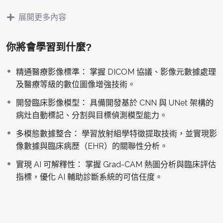
像特有的數位前處理技術。
展開更多內容
課程深度解析 CNN 進階架構，特別是醫療影像分割之王
UNet 模型，並探討如何透過放射組學（Radiomics）與多模
態數據分析，將影像特徵與臨床電子病歷結合。此外，針對
你將會學習到什麼?
醫療場景嚴苛的準確度要求，課程將實作可解釋性
精通醫療影像標準： 掌握 DICOM 協議、影像元數據處理
AI（Grad-CAM）與臨床工作流整合，協助學員建構符合醫
及醫療等級的數位圖像增強技術。
療軟體工程規範的輔助診斷系統，縮短晶片端與臨床端應用
間的距離。
開發臨床影像模型： 具備開發基於 CNN 與 UNet 架構的
學習目標
病灶自動標記、分割與目標偵測模型能力。
精通醫療影像標準：
掌握 DICOM 協議、影像元數據處理及
多模態數據整合： 學習放射組學特徵提取技術，並實現影
醫療等級的數位圖像增強技術。
像數據與臨床病歷（EHR）的關聯性分析。
開發臨床影像模型：
具備開發基於 CNN 與 UNet 架構的病
實現 AI 可解釋性： 掌握 Grad-CAM 熱圖分析與臨床評估
灶自動標記、分割與目標偵測模型能力。
指標，優化 AI 輔助診斷系統的可信任度。
多模態數據整合：
學習放射組學特徵提取技術，並實現影像
數據與臨床病歷（EHR）的關聯性分析。
實現 AI 可解釋性：
掌握 Grad-CAM 熱圖分析與臨床評估指
標，優化 AI 輔助診斷系統的可信任度。