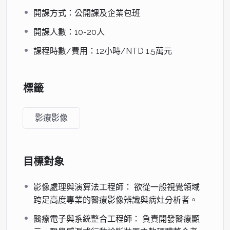
–
像標準與
理、去識別化與標準轉換實務。
開課方式：公開課及企業包班
11:00
格式
開課人數：10-20人
11:00
2. 數位圖
醫學影像增強、雜訊濾除、閾值
課程時數/費用：12小時/NTD 1.5萬元
–
像處理技
分割與區域增長法應用。
12:30
術
標籤
13:30
3. 深度學
ResNet 與 UNet 分割架構、預訓
–
習影像辨
練模型遷移學習 (Transfer
影療影像
15:00
識進階
Learning)。
15:00
4. 目標偵
腫瘤/肺炎病灶標記、使用
–
測與分割
PyTorch/TensorFlow 實作分類
目標對象
16:30
實作
Demo。
影像處理與演算法工程師： 欲從一般視覺領域
跨足高度專業的醫療影像辨識與病灶分析者。
第二日課程：數據整合分析與臨床決策支持
當日學習主軸：
多模態數據整合與可解釋性 AI 之臨床驗證
醫療電子與系統整合工程師： 負責開發醫療顯