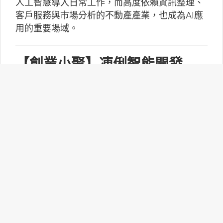
人工智慧導入日常工作，而高度依賴資訊整理、
客戶服務與市場分析的不動產產業，也成為AI應
用的重要場域。
【創業小聚】凍俐智能開發
「給手冊就會動」的工業級AI
Agent
凍俐智能提出了「賦能」的概念，不要求企業放
棄舊系統，而是透過「AI Agent」直接對既有系
統進行賦能。
台灣無人機產業如何跨越系統
整合、驗測與量產挑戰？
MakerPRO的線上社群交流會邀請到擁有21年無