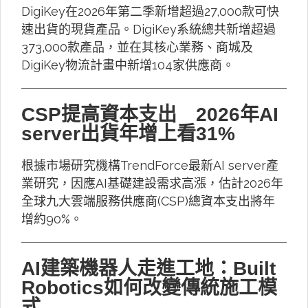
DigiKey在2026年第二季新增超過27,000款可快
速出貨的現貨產品。DigiKey系統總共新增超過
373,000款產品，並在其核心業務、商城及
DigiKey物流計畫中新增104家供應商。
CSP提高資本支出 2026年AI
server出貨年增上看31%
根據市場研究機構TrendForce最新AI server產
業研究，因應AI基礎建設需求高漲，估計2026年
全球九大雲端服務供應商(CSP)總資本支出將年
增約90%。
AI建築機器人走進工地：Built
Robotics如何改變傳統施工模
式