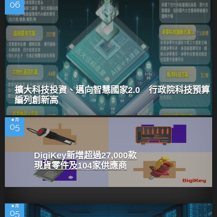
06
擴大科技投資、邁向智慧國家2.0 行政院科技預算
編列創新高
8 月
05
DigiKey新增超過27,000款
現貨零件及104家供應商
8 月
05