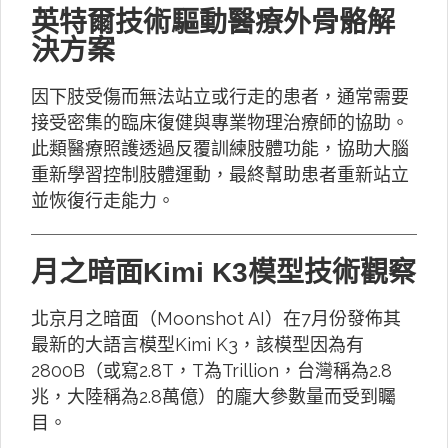
英特爾技術驅動醫療外骨骼解
決方案
因下肢受傷而無法站立或行走的患者，通常需要
接受密集的臨床復健與專業物理治療師的協助。
此類醫療照護透過反覆訓練肢體功能，協助大腦
重新學習控制肢體運動，最終幫助患者重新站立
並恢復行走能力。
月之暗面Kimi K3模型技術觀察
北京月之暗面（Moonshot AI）在7月份發佈其
最新的大語言模型Kimi K3，該模型因為有
2800B（或寫2.8T，T為Trillion，台灣稱為2.8
兆，大陸稱為2.8萬億）的龐大參數量而受到矚
目。