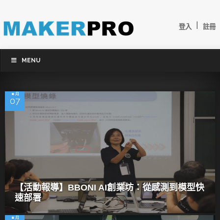
|
登入
註冊
MENU
8 月
07
【活動報導】BBONI AI創業坊：從感測到模型快
速部署
8 月