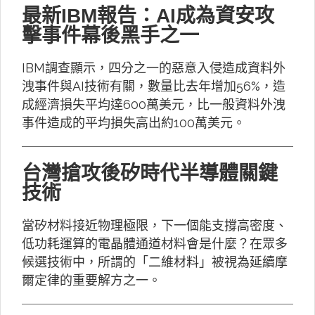
最新IBM報告：AI成為資安攻
擊事件幕後黑手之一
IBM調查顯示，四分之一的惡意入侵造成資料外
洩事件與AI技術有關，數量比去年增加56%，造
成經濟損失平均達600萬美元，比一般資料外洩
事件造成的平均損失高出約100萬美元。
台灣搶攻後矽時代半導體關鍵
技術
當矽材料接近物理極限，下一個能支撐高密度、
低功耗運算的電晶體通道材料會是什麼？在眾多
候選技術中，所謂的「二維材料」被視為延續摩
爾定律的重要解方之一。