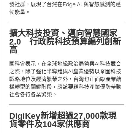
發社群，展現了台灣在Edge AI 與智慧感測的蓬
勃能量。
擴大科技投資、邁向智慧國家
2.0 行政院科技預算編列創新
高
國科會表示，在全球地緣政治局勢與AI科技競合
之際，除了強化半導體與AI產業優勢以鞏固科技
戰略地位及經濟繁榮之外，台灣也正面臨產業結
構轉型的關鍵階段，應該要藉科技產業優勢帶動
社會各行各業繁榮。
DigiKey新增超過27,000款現
貨零件及104家供應商