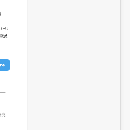
dge AI機器
OpenVINO×ExecuTorch：解鎖英特爾架構AI PC模型
推論效能新境界
的
GPU
透過
re
─
成為驅動智慧機
讓生成式AI應用在Intel架構系統本地端高效率運作
的訣竅
研究
,