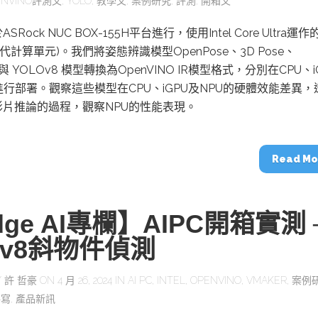
ENVINO評測文
,
YOLO
,
教學文
,
案例研究
,
評測
,
開箱文
動醫療外骨骼解決方案
【活動報導】Intel攜手生態系夥伴分享E
人應用部署實戰經驗
Rock NUC BOX-155H平台進行，使用Intel Core Ultra運作
一代計算單元)。我們將姿態辨識模型OpenPose、3D Pose、
t 與 YOLOv8 模型轉換為OpenVINO IR模型格式，分別在CPU、i
進行部署。觀察這些模型在CPU、iGPU及NPU的硬體效能差異，
影片推論的過程，觀察NPU的性能表現。
控
創客開發板AI加速晶片觀察
TensorFlow vs. PyTorch：AI框架
之戰，誰是最佳選擇？
Read Mo
啟智慧機器人新時代：從深度相機到
dge AI專欄】AIPC開箱實測 
O的邊緣智慧革命
AI Agent時代來臨：看邊緣AI如何
器人的關鍵
lov8斜物件偵測
Y
許 哲豪
ON 4 月 26, 2024 IN
AI PC
,
INTEL
,
OPENVINO
,
VMAKER
,
案例
特寫
,
產品新訊