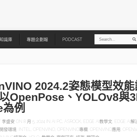
S
知識庫
專題企劃報
PODCAST
e
a
r
r
c
h
nVINO 2024.2姿態模型效
以OpenPose、YOLOv8與3
se為例
技
AI走向實體世界 安森美70億美
「公升級」Agentic AI方案比
Y
李盛安
ON 8 月 5, 2024 IN
AI PC
,
ASROCK
,
EDGE AI教學文
,
EDGE AI
元收購Synaptics布局邊緣智慧平
Apple、NVIDIA、AMD
AI開發環境
,
INTEL
,
OPENVINO
,
OPENVINO專欄
,
OPENVINO應用
,
OPENV
台