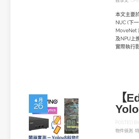
教學文
,
OP
英特爾技術驅
本文主要於AS
NUC (下
MoveNe
及NPU上
實際執行
推探OpenAI Codex Micro專屬
制器
以3D感知開
【E
OpenVIN
4 月
26
Yo
POSTED B
物件偵測
,