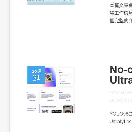
本篇文章會使
裝工作環
個完整的
No
10 月
31
Ult
POSTED B
ULTRALYTI
YOLOv8
Ultral