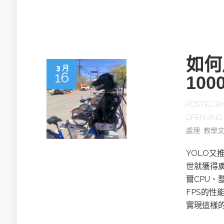
如何
3 月
16
10
POSTED B
OPENVINO
處理
,
教學
YOLO又
世就獲得廣
爾CPU、
FPS的性
實現這樣