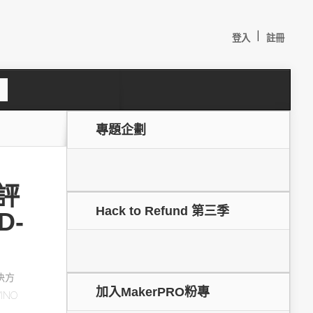
|
登入
註冊
S
e
a
c
專題企劃
h
能評
Hack to Refund 第三季
D-
較：
解決方
加入MakerPRO粉專
INO