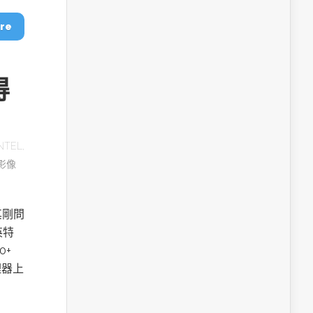
re
得
NTEL
,
影像
其剛問
英特
0+
理器上