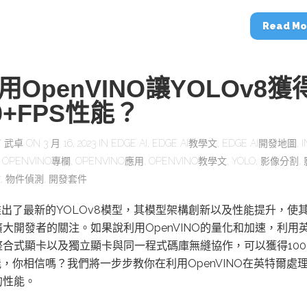
Read Mo
用OpenVINO讓YOLOv8獲
00+FPS性能？
Y
武卓
ON 3 月 16, 2023 IN
EDGE AI
,
EDGE AI教學文
,
EDGE AI開發地圖
,
I
,
OPENVINO專欄
,
OPENVINO應用
,
OPENVINO教學文
,
YOLO
,
影像分割
,
文
,
物件偵測
,
開發套件
推出了最新的YOLOv8模型，其模型架構創新以及性能提升，使
大開發者的關注。如果說利用OpenVINO的量化和加速，利用
整合式顯卡以及獨立顯卡與同一程式碼庫無縫協作，可以獲得100
能，你相信嗎？我們將一步步教你在利用OpenVINO在英特爾處
的性能。