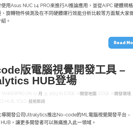
用Asus NUC 14 PRO來進行AI推論應用，並從AIPC 硬體規
境、旋轉物件偵測及在不同硬體運行效能分析比較等方面幫大家
介紹。
Read Mo
-code版電腦視覺開發工具 –
ralytics HUB登場
Y
MAKERPRO
ON 10 月 31, 2023 IN
EDGE AI開發地圖
,
EDGE AI開發環境
,
CS HUB
,
YOLO
,
技術新訊
主導開發公司Ultralytics推出No-code的ML電腦視覺開發平台 –
ytics HUB，讓更多開發者可以無痛進入此一領域。