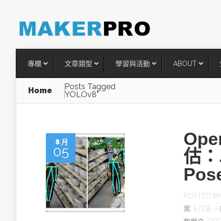
專欄
文章類型
學習與活動
ABOUT
Posts Tagged
Home
YOLOv8"
Ope
8 月
05
估：
Po
台灣搶攻後矽時代半導體關鍵
POSTED B
術
案
,
EDGE 