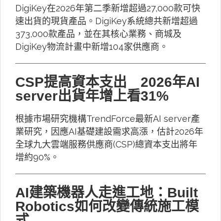
DigiKey在2026年第二季新增超過27,000款可快
速出貨的現貨產品。DigiKey系統總共新增超過
373,000款產品，並在其核心業務、商城及
DigiKey物流計畫中新增104家供應商。
CSP提高資本支出 2026年AI
server出貨年增上看31%
根據市場研究機構TrendForce最新AI server產
業研究，因應AI基礎建設需求高漲，估計2026年
全球九大雲端服務供應商(CSP)總資本支出將年
增約90%。
AI建築機器人走進工地：Built
Robotics如何改變傳統施工模
式