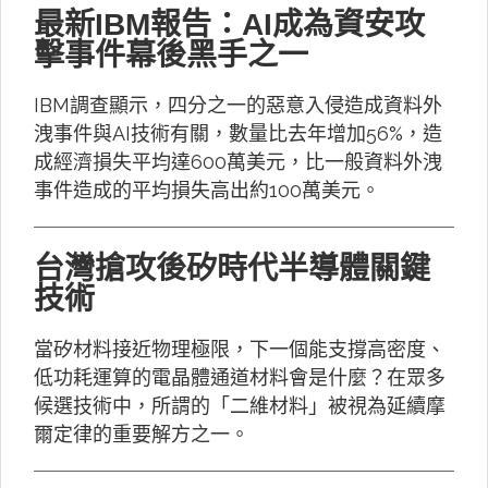
最新IBM報告：AI成為資安攻
擊事件幕後黑手之一
IBM調查顯示，四分之一的惡意入侵造成資料外
洩事件與AI技術有關，數量比去年增加56%，造
成經濟損失平均達600萬美元，比一般資料外洩
事件造成的平均損失高出約100萬美元。
台灣搶攻後矽時代半導體關鍵
技術
當矽材料接近物理極限，下一個能支撐高密度、
低功耗運算的電晶體通道材料會是什麼？在眾多
候選技術中，所謂的「二維材料」被視為延續摩
爾定律的重要解方之一。