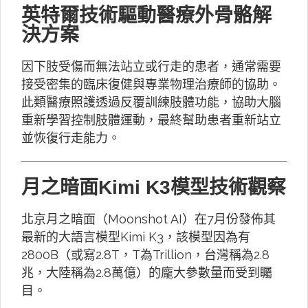
英特爾技術驅動醫療外骨骼解
決方案
因下肢受傷而無法站立或行走的患者，通常需要
接受密集的臨床復健與專業物理治療師的協助。
此類醫療照護透過反覆訓練肢體功能，協助大腦
重新學習控制肢體運動，最終幫助患者重新站立
並恢復行走能力。
月之暗面Kimi K3模型技術觀察
北京月之暗面（Moonshot AI）在7月份發佈其
最新的大語言模型Kimi K3，該模型因為有
2800B（或寫2.8T，T為Trillion，台灣稱為2.8
兆，大陸稱為2.8萬億）的龐大參數量而受到矚
目。