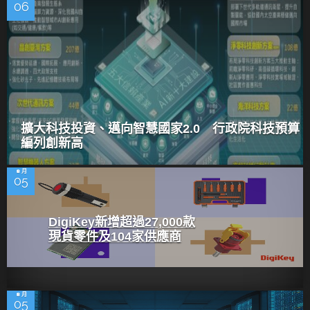
06
擴大科技投資、邁向智慧國家2.0 行政院科技預算
編列創新高
8 月
05
DigiKey新增超過27,000款
現貨零件及104家供應商
8 月
05