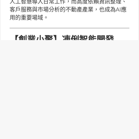
人工智慧導入日常工作，而高度依賴資訊整理、
客戶服務與市場分析的不動產產業，也成為AI應
用的重要場域。
【創業小聚】凍俐智能開發
「給手冊就會動」的工業級AI
Agent
凍俐智能提出了「賦能」的概念，不要求企業放
棄舊系統，而是透過「AI Agent」直接對既有系
統進行賦能。
台灣無人機產業如何跨越系統
整合、驗測與量產挑戰？
MakerPRO的線上社群交流會邀請到擁有21年無