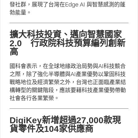
發社群，展現了台灣在Edge AI 與智慧感測的蓬
勃能量。
擴大科技投資、邁向智慧國家
2.0 行政院科技預算編列創新
高
國科會表示，在全球地緣政治局勢與AI科技競合
之際，除了強化半導體與AI產業優勢以鞏固科技
戰略地位及經濟繁榮之外，台灣也正面臨產業結
構轉型的關鍵階段，應該要藉科技產業優勢帶動
社會各行各業繁榮。
DigiKey新增超過27,000款現
貨零件及104家供應商