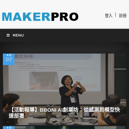
|
登入
註冊
MENU
8 月
07
【活動報導】BBONI AI創業坊：從感測到模型快
速部署
8 月