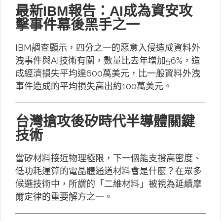
最新IBM報告：AI成為資安攻
擊事件幕後黑手之一
IBM調查顯示，四分之一的惡意入侵造成資料外
洩事件與AI技術有關，數量比去年增加56%，造
成經濟損失平均達600萬美元，比一般資料外洩
事件造成的平均損失高出約100萬美元。
台灣搶攻後矽時代半導體關鍵
技術
當矽材料接近物理極限，下一個能支撐高密度、
低功耗運算的電晶體通道材料會是什麼？在眾多
候選技術中，所謂的「二維材料」被視為延續摩
爾定律的重要解方之一。