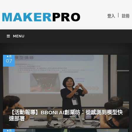
|
登入
註冊
MENU
8 月
07
【活動報導】BBONI AI創業坊：從感測到模型快
速部署
8 月