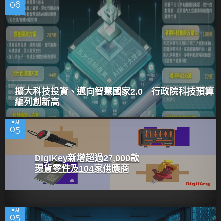
06
擴大科技投資、邁向智慧國家2.0 行政院科技預算
編列創新高
8 月
05
DigiKey新增超過27,000款
現貨零件及104家供應商
8 月
05