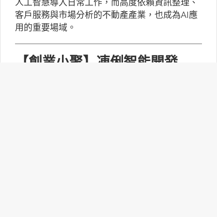
人工智慧導入日常工作，而高度依賴資訊整理、
客戶服務與市場分析的不動產產業，也成為AI應
用的重要場域。
【創業小聚】凍俐智能開發
「給手冊就會動」的工業級AI
Agent
凍俐智能提出了「賦能」的概念，不要求企業放
棄舊系統，而是透過「AI Agent」直接對既有系
統進行賦能。
台灣無人機產業如何跨越系統
整合、驗測與量產挑戰？
MakerPRO的線上社群交流會邀請到擁有21年無