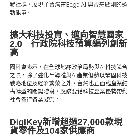
發社群，展現了台灣在Edge AI 與智慧感測的蓬
勃能量。
擴大科技投資、邁向智慧國家
2.0 行政院科技預算編列創新
高
國科會表示，在全球地緣政治局勢與AI科技競合
之際，除了強化半導體與AI產業優勢以鞏固科技
戰略地位及經濟繁榮之外，台灣也正面臨產業結
構轉型的關鍵階段，應該要藉科技產業優勢帶動
社會各行各業繁榮。
DigiKey新增超過27,000款現
貨零件及104家供應商