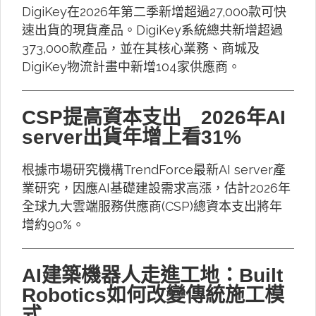
DigiKey在2026年第二季新增超過27,000款可快
速出貨的現貨產品。DigiKey系統總共新增超過
373,000款產品，並在其核心業務、商城及
DigiKey物流計畫中新增104家供應商。
CSP提高資本支出 2026年AI
server出貨年增上看31%
根據市場研究機構TrendForce最新AI server產
業研究，因應AI基礎建設需求高漲，估計2026年
全球九大雲端服務供應商(CSP)總資本支出將年
增約90%。
AI建築機器人走進工地：Built
Robotics如何改變傳統施工模
式