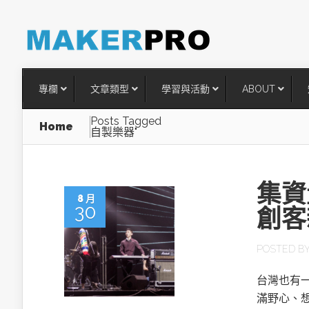
專欄
文章類型
學習與活動
ABOUT
Posts Tagged
Home
自製樂器"
集資
8 月
30
創客
POSTED B
台灣搶攻後矽時代半導體關鍵
台灣也有
術
滿野心、想像