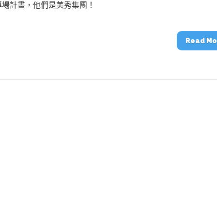
動醫療外骨骼解決方案
【活動報導】Intel攜手生態系夥伴分享E
專場計畫，他們是美秀集團！
人應用部署實戰經驗
Read Mo
控
創客開發板AI加速晶片觀察
TensorFlow vs. PyTorch：AI框架
之戰，誰是最佳選擇？
啟智慧機器人新時代：從深度相機到
O的邊緣智慧革命
AI Agent時代來臨：看邊緣AI如何
器人的關鍵