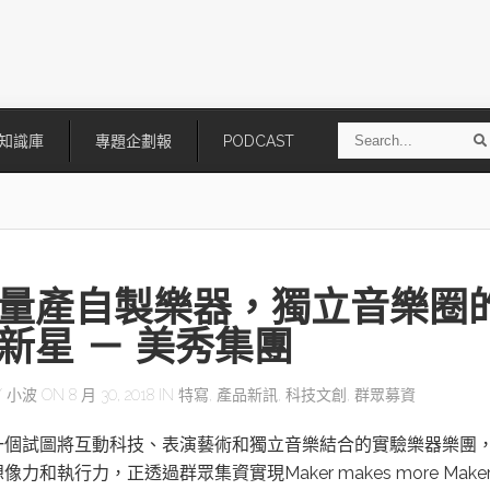
S
知識庫
專題企劃報
PODCAST
e
a
r
r
c
h
量產自製樂器，獨立音樂圈
新星 － 美秀集團
Y
小波
ON 8 月 30, 2018 IN
特寫
,
產品新訊
,
科技文創
,
群眾募資
技
AI走向實體世界 安森美70億美
「公升級」Agentic AI方案比
一個試圖將互動科技、表演藝術和獨立音樂結合的實驗樂器樂團
元收購Synaptics布局邊緣智慧平
Apple、NVIDIA、AMD
台
力和執行力，正透過群眾集資實現Maker makes more Make