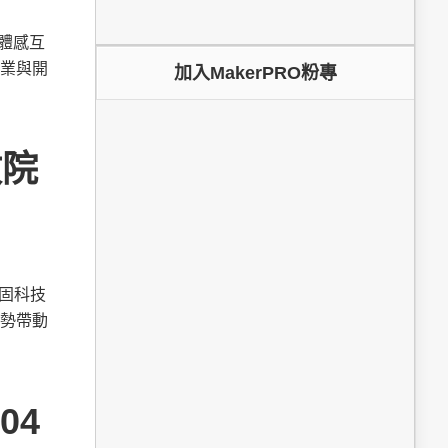
為體感互
業與開
加入MakerPRO粉專
政院
鞏固科技
勢帶動
04