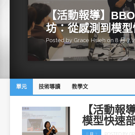
英特爾技術驅
【活動報導】BBON
坊：從感測到模型
Posted by
Grace Hsieh
on 8 月 7, 
推探OpenAI Codex Micro專屬
制器
單元
技術導讀
教學文
以3D感知開
OpenVIN
【活動報導
模型快速
8 月 7
POSTED BY
GR