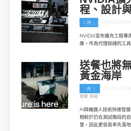
程、設計
8 月 3
POSTED BY
MA
NVIDIA宣布擴充工程專用的NV
庫，作為代理就緒的工具
送餐也將無
黃金海岸
7 月 31
POSTED BY
G
地圖
,
特寫
AI與機器人技術快速發
相較於仍在測試階段的自
里，因此更容易率先落地