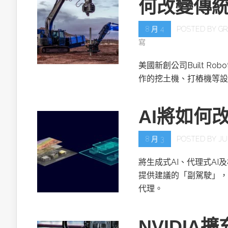
何改變傳
8 月 4
POSTED BY
GR
寫
美國新創公司Built R
作的挖土機、打樁機等設
AI將如何
8 月 3
POSTED BY
JU
將生成式AI、代理式AI
提供建議的「副駕駛」，
代理。
NVIDIA擴