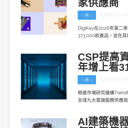
家供應商
8 月 5
POSTED BY
MA
DigiKey在2026年第
373,000款產品，並在
CSP提高資
年增上看3
8 月 5
POSTED BY
MA
根據市場研究機構TrendF
全球九大雲端服務供應商(
AI建築機器人