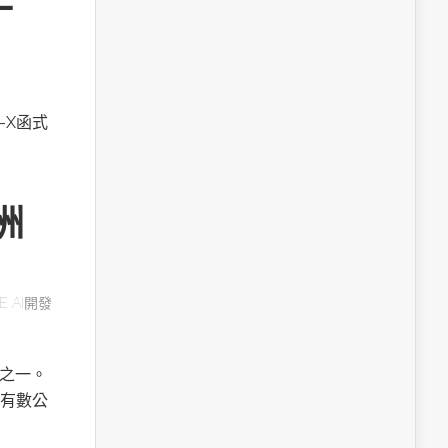
A-X函式
洲
E AI開發
用之一。
有數公