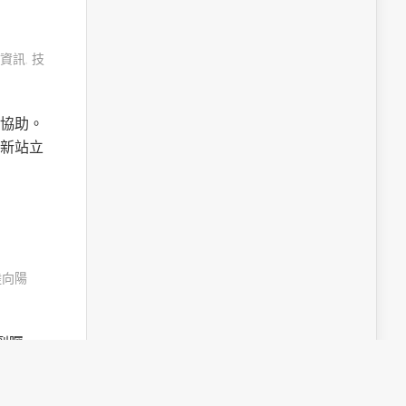
資訊
,
技
協助。
新站立
陸向陽
受到矚