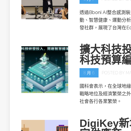
透過Bboni AI整合
動、智慧健康、運動分析
發社群，展現了台灣在Ed
擴大科技投
科技預算
8 月 6
POSTED BY
M
國科會表示，在全球地緣
戰略地位及經濟繁榮之外
社會各行各業繁榮。
DigiKe