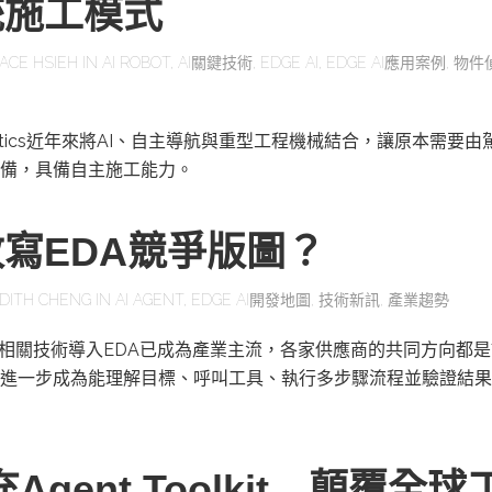
統施工模式
ACE HSIEH
IN
AI ROBOT
,
AI關鍵技術
,
EDGE AI
,
EDGE AI應用案例
,
物件
obotics近年來將AI、自主導航與重型工程機械結合，讓原本需要
備，具備自主施工能力。
改寫EDA競爭版圖？
DITH CHENG
IN
AI AGENT
,
EDGE AI開發地圖
,
技術新訊
,
產業趨勢
及相關技術導入EDA已成為產業主流，各家供應商的共同方向都是
進一步成為能理解目標、呼叫工具、執行多步驟流程並驗證結果
充Agent Toolkit 顛覆全球