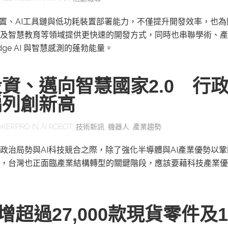
感測裝置、AI工具鏈與低功耗裝置部署能力，不僅提升開發效率，也
及智慧教育等領域提供更快速的開發方式，同時也串聯學術、產
ge AI 與智慧感測的蓬勃能量。
資、邁向智慧國家2.0 行
編列創新高
AKERPRO
IN
AI ROBOT
,
技術新訊
,
機器人
,
產業趨勢
政治局勢與AI科技競合之際，除了強化半導體與AI產業優勢以
，台灣也正面臨產業結構轉型的關鍵階段，應該要藉科技產業優
y新增超過27,000款現貨零件及1