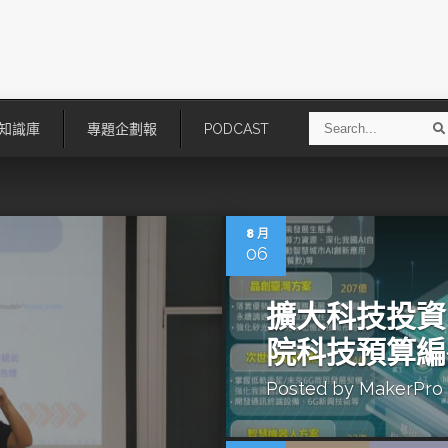
S
知識庫
專題企劃報
PODCAST
e
a
r
r
c
h
8 月
06
擴大科技投資
院科技預算編
Posted by
MakerPro
技
AI走向實體世界 安森美70億美
「公升級」Agentic AI方案比
元收購Synaptics布局邊緣智慧平
Apple、NVIDIA、AMD
台