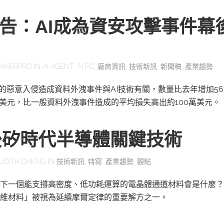
報告：AI成為資安攻擊事件幕
AKERPRO
IN
AI AGENT
,
AI PC
,
廠商資訊
,
技術新訊
,
新聞稿
,
產業趨勢
一的惡意入侵造成資料外洩事件與AI技術有關，數量比去年增加56
萬美元，比一般資料外洩事件造成的平均損失高出約100萬美元。
後矽時代半導體關鍵技術
UDITH CHENG
IN
技術新訊
,
特寫
,
產業趨勢
,
觀點
下一個能支撐高密度、低功耗運算的電晶體通道材料會是什麼？
維材料」被視為延續摩爾定律的重要解方之一。