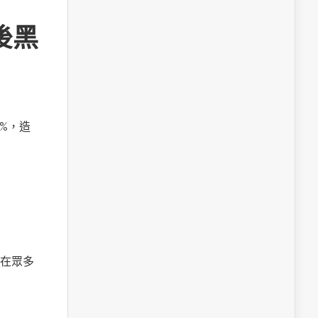
後黑
%，造
在眾多