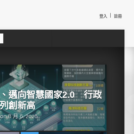
|
登入
註冊
S
e
a
c
h
、邁向智慧國家2.0 行政
列創新高
on 8 月 6, 2026
較：