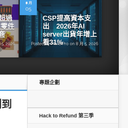
dge AI機器
OpenVINO×ExecuTorch：解鎖英特爾架構AI PC模型
8 月
推論效能新境界
05
增超過
CSP提高資本支
貨零件
出 2026年AI
商
server出貨年增上
看31%
 5, 2026
Posted by
MakerPro
on 8 月 5, 2026
專題企劃
成為驅動智慧機
讓生成式AI應用在Intel架構系統本地端高效率運作
的訣竅
測到
Hack to Refund 第三季