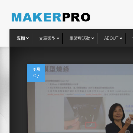
專欄
文章類型
學習與活動
ABOUT
8 月
07
台灣搶攻後矽時代半導體關鍵
術