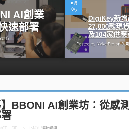
動醫療外骨骼解決方案
【活動報導】Intel攜手生態系夥伴分享E
8 月
人應用部署實戰經驗
05
I AI創業
DigiKey新
快速部署
27,000款現
及104家供應
2026
Posted by
MakerPro
on 8 月
控
創客開發板AI加速晶片觀察
TensorFlow vs. PyTorch：AI框架
之戰，誰是最佳選擇？
啟智慧機器人新時代：從深度相機到
O的邊緣智慧革命
AI Agent時代來臨：看邊緣AI如何
器人的關鍵
】BBONI AI創業坊：從感
部署
ACE HSIEH
IN
HIMAX
,
活動報導