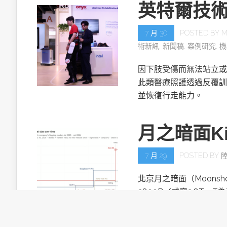
英特爾技
7 月 30
POSTED BY
M
術新訊
,
新聞稿
,
案例研究
,
機
因下肢受傷而無法站立或
此類醫療照護透過反覆訓
並恢復行走能力。
月之暗面Ki
7 月 29
POSTED BY
北京月之暗面（Moonsh
2800B（或寫2.8T，T
目。