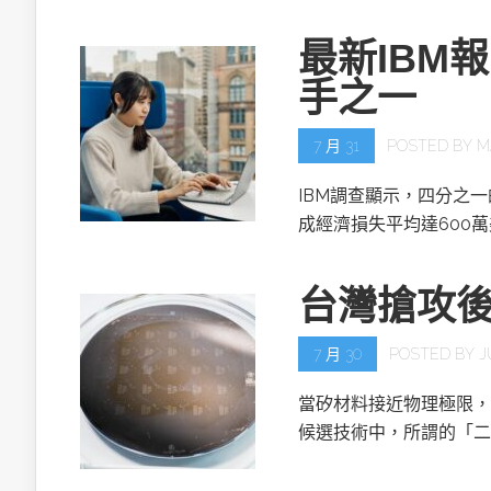
最新IBM
手之一
7 月 31
POSTED BY
M
IBM調查顯示，四分之
成經濟損失平均達600
台灣搶攻
7 月 30
POSTED BY
J
當矽材料接近物理極限，
候選技術中，所謂的「二