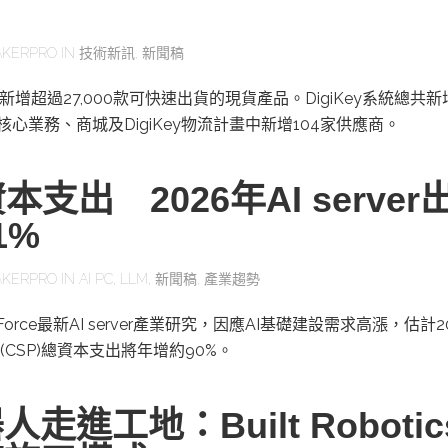
KERPRO
IN
技術新訊
,
新聞稿
二季新增超過27,000款可快速出貨的現貨產品。DigiKey系統總共
其核心業務、商城及DigiKey物流計畫中新增104家供應商。
本支出 2026年AI server
1%
KERPRO
IN
AI PC
,
LLM
,
新聞稿
,
產業趨勢
orce最新AI server產業研究，因應AI基礎建設需求高漲，估計2
CSP)總資本支出將年增約90%。
走進工地：Built Roboti