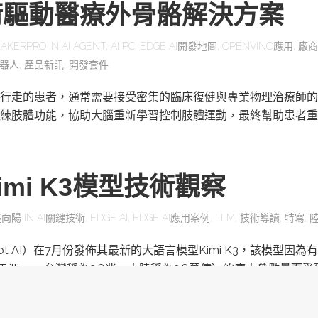
術驅動醫療外骨骼解決方案
AKERPRO
IN
AI AGENT
,
AI PC
,
EDGE AI開發地圖
,
OPENVINO應用
,
廠商
器人
,
產品新訊
,
開發套件
行走的患者，通常需要接受密集的臨床復健與專業物理治療師的
練肢體功能，協助大腦重新學習控制肢體運動，最終幫助患者重
mi K3模型技術觀察
陸向陽
IN
AI關鍵技術
,
EDGE AI
,
EDGE AI應用案例
,
LLM
,
技術導讀
,
特寫
,
ot AI）在7月份發佈其最新的大語言模型Kimi K3，該模型因為有
為Trillion，台灣稱為2.8兆，大陸稱為2.8萬億）的龐大參數量而