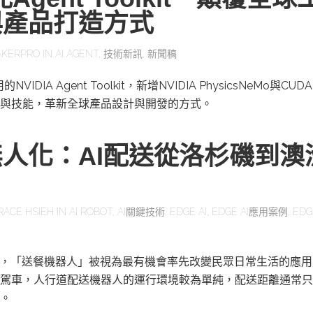
與產品打造方式
KERPRO
IN
AI AGENT
,
技術新訊
,
新聞稿
IDIA Agent Toolkit，新增NVIDIA PhysicsNeMo與CUD
與技能，革新全球產品設計與開發的方式。
人化：AI配送從洛杉磯到澳
RACE HSIEH
IN
AI ROBOT
,
AI關鍵技術
,
EDGE AI
,
EDGE AI應用案例
,
EDG
展，「送餐機器人」被視為最有機會率先改變民眾日常生活的應
駕車，人行道配送機器人的運行環境較為單純，配送距離通常只
。