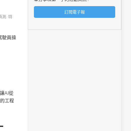
偵測
,
特
由駕駛員操
讓AI從
的工程
工