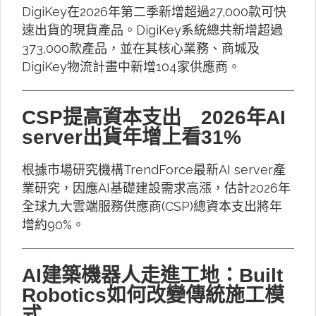
DigiKey在2026年第二季新增超過27,000款可快
速出貨的現貨產品。DigiKey系統總共新增超過
373,000款產品，並在其核心業務、商城及
DigiKey物流計畫中新增104家供應商。
CSP提高資本支出 2026年AI
server出貨年增上看31%
根據市場研究機構TrendForce最新AI server產
業研究，因應AI基礎建設需求高漲，估計2026年
全球九大雲端服務供應商(CSP)總資本支出將年
增約90%。
AI建築機器人走進工地：Built
Robotics如何改變傳統施工模
式