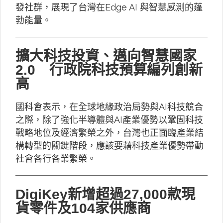
發社群，展現了台灣在Edge AI 與智慧感測的蓬
勃能量。
擴大科技投資、邁向智慧國家
2.0 行政院科技預算編列創新
高
國科會表示，在全球地緣政治局勢與AI科技競合
之際，除了強化半導體與AI產業優勢以鞏固科技
戰略地位及經濟繁榮之外，台灣也正面臨產業結
構轉型的關鍵階段，應該要藉科技產業優勢帶動
社會各行各業繁榮。
DigiKey新增超過27,000款現
貨零件及104家供應商