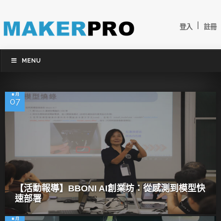
|
登入
註冊
MENU
8 月
07
【活動報導】BBONI AI創業坊：從感測到模型快
速部署
8 月