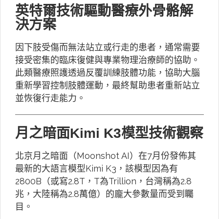
英特爾技術驅動醫療外骨骼解
決方案
因下肢受傷而無法站立或行走的患者，通常需要
接受密集的臨床復健與專業物理治療師的協助。
此類醫療照護透過反覆訓練肢體功能，協助大腦
重新學習控制肢體運動，最終幫助患者重新站立
並恢復行走能力。
月之暗面Kimi K3模型技術觀察
北京月之暗面（Moonshot AI）在7月份發佈其
最新的大語言模型Kimi K3，該模型因為有
2800B（或寫2.8T，T為Trillion，台灣稱為2.8
兆，大陸稱為2.8萬億）的龐大參數量而受到矚
目。