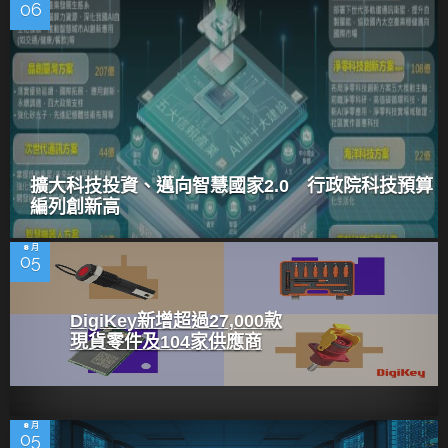
06
擴大科技投資、邁向智慧國家2.0 行政院科技預算
編列創新高
8 月
05
DigiKey新增超過27,000款
現貨零件及104家供應商
8 月
05