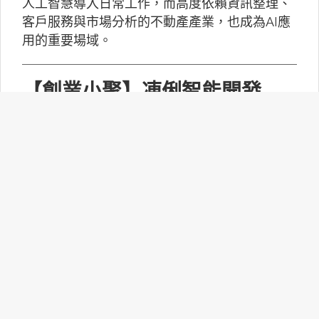
人工智慧導入日常工作，而高度依賴資訊整理、
客戶服務與市場分析的不動產產業，也成為AI應
用的重要場域。
【創業小聚】凍俐智能開發
「給手冊就會動」的工業級AI
Agent
凍俐智能提出了「賦能」的概念，不要求企業放
棄舊系統，而是透過「AI Agent」直接對既有系
統進行賦能。
台灣無人機產業如何跨越系統
整合、驗測與量產挑戰？
MakerPRO的線上社群交流會邀請到擁有21年無