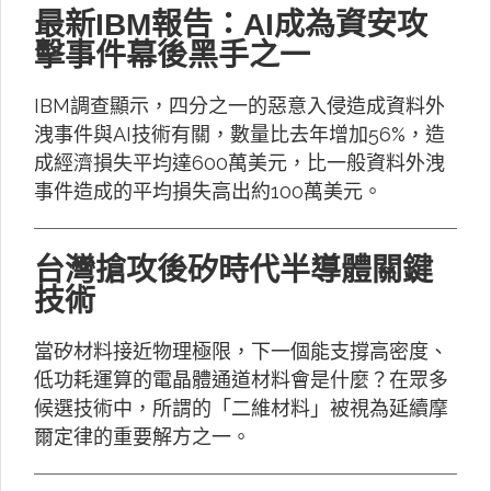
最新IBM報告：AI成為資安攻
擊事件幕後黑手之一
IBM調查顯示，四分之一的惡意入侵造成資料外
洩事件與AI技術有關，數量比去年增加56%，造
成經濟損失平均達600萬美元，比一般資料外洩
事件造成的平均損失高出約100萬美元。
台灣搶攻後矽時代半導體關鍵
技術
當矽材料接近物理極限，下一個能支撐高密度、
低功耗運算的電晶體通道材料會是什麼？在眾多
候選技術中，所謂的「二維材料」被視為延續摩
爾定律的重要解方之一。