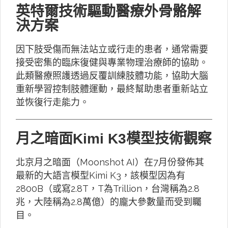
英特爾技術驅動醫療外骨骼解
決方案
因下肢受傷而無法站立或行走的患者，通常需要
接受密集的臨床復健與專業物理治療師的協助。
此類醫療照護透過反覆訓練肢體功能，協助大腦
重新學習控制肢體運動，最終幫助患者重新站立
並恢復行走能力。
月之暗面Kimi K3模型技術觀察
北京月之暗面（Moonshot AI）在7月份發佈其
最新的大語言模型Kimi K3，該模型因為有
2800B（或寫2.8T，T為Trillion，台灣稱為2.8
兆，大陸稱為2.8萬億）的龐大參數量而受到矚
目。