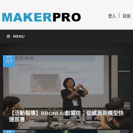
|
登入
註冊
MENU
8 月
07
【活動報導】BBONI AI創業坊：從感測到模型快
速部署
8 月