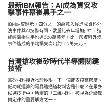
最新IBM報告：AI成為資安攻
擊事件幕後黑手之一
IBM調查顯示，四分之一的惡意入侵造成資料外
洩事件與AI技術有關，數量比去年增加56%，造
成經濟損失平均達600萬美元，比一般資料外洩
事件造成的平均損失高出約100萬美元。
台灣搶攻後矽時代半導體關鍵
技術
當矽材料接近物理極限，下一個能支撐高密度、
低功耗運算的電晶體通道材料會是什麼？在眾多
候選技術中，所謂的「二維材料」被視為延續摩
爾定律的重要解方之一。