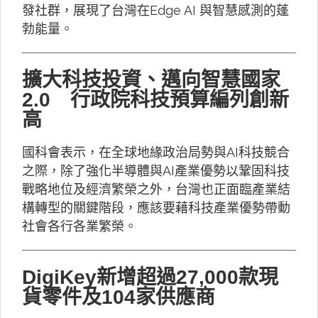
發社群，展現了台灣在Edge AI 與智慧感測的蓬
勃能量。
擴大科技投資、邁向智慧國家
2.0 行政院科技預算編列創新
高
國科會表示，在全球地緣政治局勢與AI科技競合
之際，除了強化半導體與AI產業優勢以鞏固科技
戰略地位及經濟繁榮之外，台灣也正面臨產業結
構轉型的關鍵階段，應該要藉科技產業優勢帶動
社會各行各業繁榮。
DigiKey新增超過27,000款現
貨零件及104家供應商