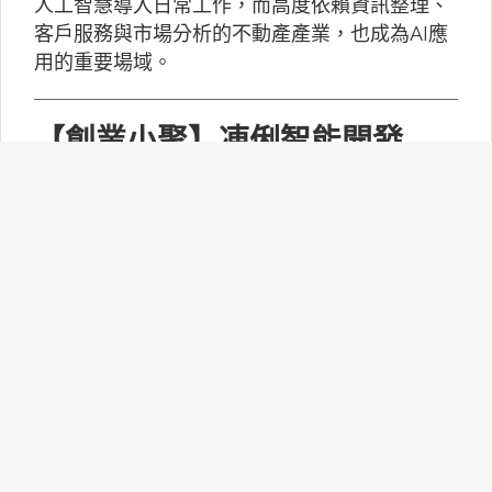
人工智慧導入日常工作，而高度依賴資訊整理、
客戶服務與市場分析的不動產產業，也成為AI應
用的重要場域。
【創業小聚】凍俐智能開發
「給手冊就會動」的工業級AI
Agent
凍俐智能提出了「賦能」的概念，不要求企業放
棄舊系統，而是透過「AI Agent」直接對既有系
統進行賦能。
台灣無人機產業如何跨越系統
整合、驗測與量產挑戰？
MakerPRO的線上社群交流會邀請到擁有21年無