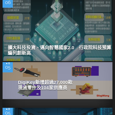
06
擴大科技投資、邁向智慧國家2.0 行政院科技預算
編列創新高
8 月
05
DigiKey新增超過27,000款
現貨零件及104家供應商
8 月
05