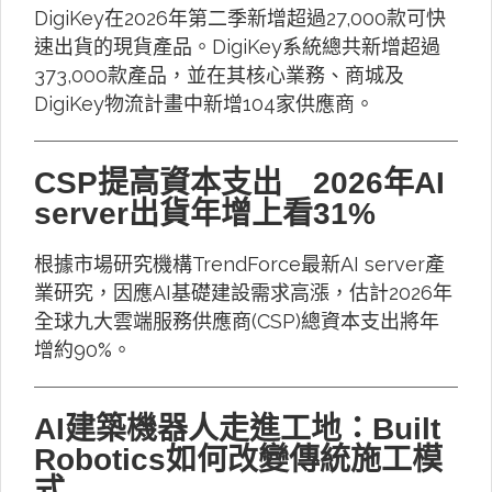
DigiKey在2026年第二季新增超過27,000款可快
速出貨的現貨產品。DigiKey系統總共新增超過
373,000款產品，並在其核心業務、商城及
DigiKey物流計畫中新增104家供應商。
CSP提高資本支出 2026年AI
server出貨年增上看31%
根據市場研究機構TrendForce最新AI server產
業研究，因應AI基礎建設需求高漲，估計2026年
全球九大雲端服務供應商(CSP)總資本支出將年
增約90%。
AI建築機器人走進工地：Built
Robotics如何改變傳統施工模
式