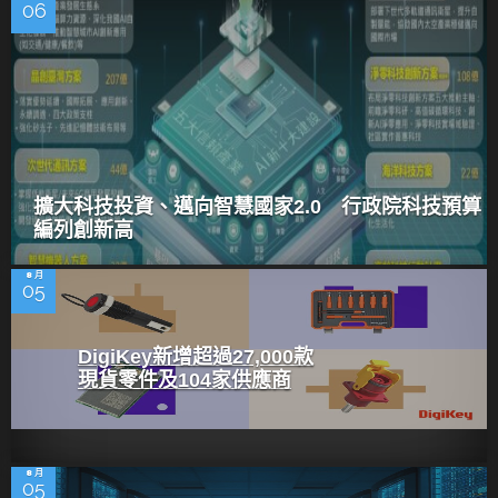
06
擴大科技投資、邁向智慧國家2.0 行政院科技預算
編列創新高
8 月
05
DigiKey新增超過27,000款
現貨零件及104家供應商
8 月
05