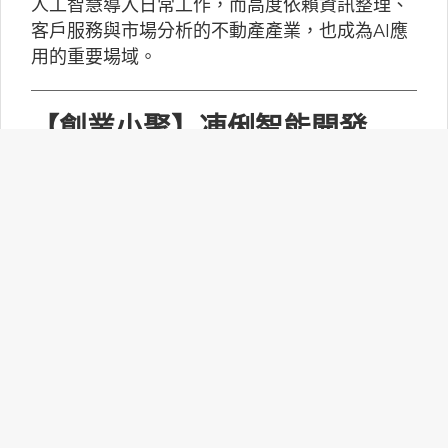
人工智慧導入日常工作，而高度依賴資訊整理、
客戶服務與市場分析的不動產產業，也成為AI應
用的重要場域。
【創業小聚】凍俐智能開發
「給手冊就會動」的工業級AI
Agent
凍俐智能提出了「賦能」的概念，不要求企業放
棄舊系統，而是透過「AI Agent」直接對既有系
統進行賦能。
台灣無人機產業如何跨越系統
整合、驗測與量產挑戰？
MakerPRO的線上社群交流會邀請到擁有21年無