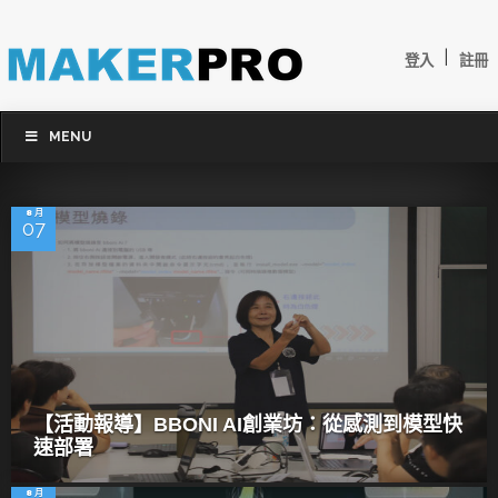
|
登入
註冊
MENU
8 月
07
【活動報導】BBONI AI創業坊：從感測到模型快
速部署
8 月