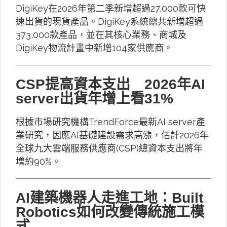
DigiKey在2026年第二季新增超過27,000款可快
速出貨的現貨產品。DigiKey系統總共新增超過
373,000款產品，並在其核心業務、商城及
DigiKey物流計畫中新增104家供應商。
CSP提高資本支出 2026年AI
server出貨年增上看31%
根據市場研究機構TrendForce最新AI server產
業研究，因應AI基礎建設需求高漲，估計2026年
全球九大雲端服務供應商(CSP)總資本支出將年
增約90%。
AI建築機器人走進工地：Built
Robotics如何改變傳統施工模
式