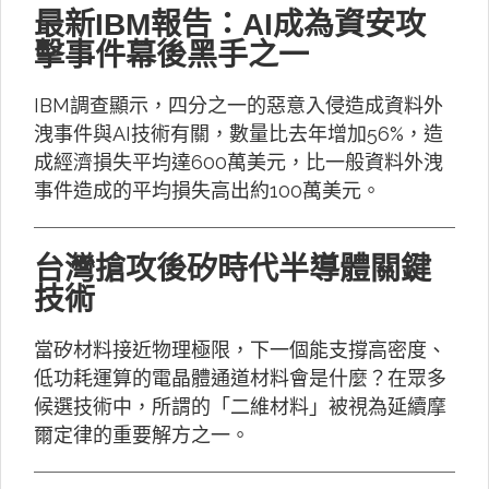
最新IBM報告：AI成為資安攻
擊事件幕後黑手之一
IBM調查顯示，四分之一的惡意入侵造成資料外
洩事件與AI技術有關，數量比去年增加56%，造
成經濟損失平均達600萬美元，比一般資料外洩
事件造成的平均損失高出約100萬美元。
台灣搶攻後矽時代半導體關鍵
技術
當矽材料接近物理極限，下一個能支撐高密度、
低功耗運算的電晶體通道材料會是什麼？在眾多
候選技術中，所謂的「二維材料」被視為延續摩
爾定律的重要解方之一。