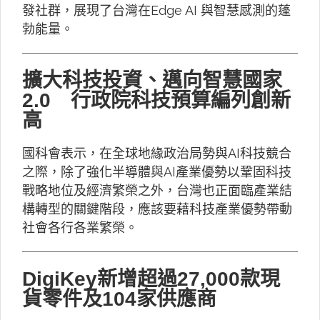
發社群，展現了台灣在Edge AI 與智慧感測的蓬
勃能量。
擴大科技投資、邁向智慧國家
2.0 行政院科技預算編列創新
高
國科會表示，在全球地緣政治局勢與AI科技競合
之際，除了強化半導體與AI產業優勢以鞏固科技
戰略地位及經濟繁榮之外，台灣也正面臨產業結
構轉型的關鍵階段，應該要藉科技產業優勢帶動
社會各行各業繁榮。
DigiKey新增超過27,000款現
貨零件及104家供應商