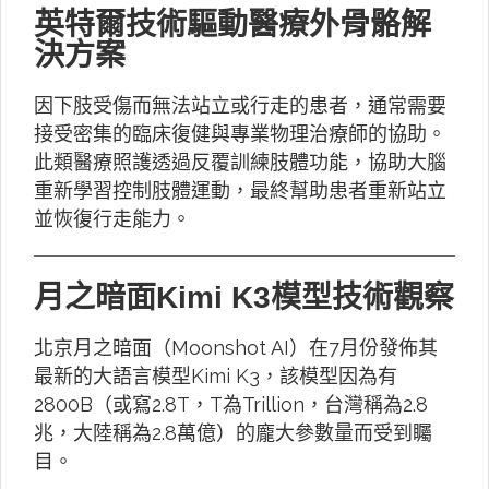
英特爾技術驅動醫療外骨骼解
決方案
因下肢受傷而無法站立或行走的患者，通常需要
接受密集的臨床復健與專業物理治療師的協助。
此類醫療照護透過反覆訓練肢體功能，協助大腦
重新學習控制肢體運動，最終幫助患者重新站立
並恢復行走能力。
月之暗面Kimi K3模型技術觀察
北京月之暗面（Moonshot AI）在7月份發佈其
最新的大語言模型Kimi K3，該模型因為有
2800B（或寫2.8T，T為Trillion，台灣稱為2.8
兆，大陸稱為2.8萬億）的龐大參數量而受到矚
目。