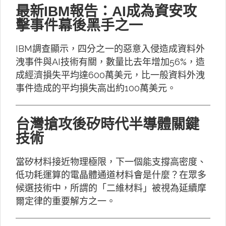
最新IBM報告：AI成為資安攻
擊事件幕後黑手之一
IBM調查顯示，四分之一的惡意入侵造成資料外
洩事件與AI技術有關，數量比去年增加56%，造
成經濟損失平均達600萬美元，比一般資料外洩
事件造成的平均損失高出約100萬美元。
台灣搶攻後矽時代半導體關鍵
技術
當矽材料接近物理極限，下一個能支撐高密度、
低功耗運算的電晶體通道材料會是什麼？在眾多
候選技術中，所謂的「二維材料」被視為延續摩
爾定律的重要解方之一。