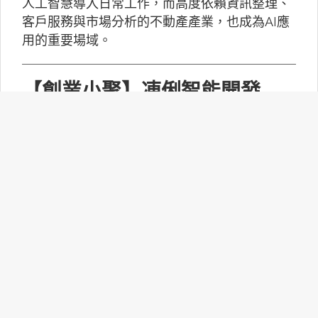
人工智慧導入日常工作，而高度依賴資訊整理、
客戶服務與市場分析的不動產產業，也成為AI應
用的重要場域。
【創業小聚】凍俐智能開發
「給手冊就會動」的工業級AI
Agent
凍俐智能提出了「賦能」的概念，不要求企業放
棄舊系統，而是透過「AI Agent」直接對既有系
統進行賦能。
台灣無人機產業如何跨越系統
整合、驗測與量產挑戰？
MakerPRO的線上社群交流會邀請到擁有21年無