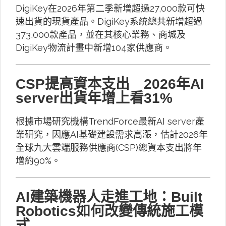
DigiKey在2026年第二季新增超過27,000款可快
速出貨的現貨產品。DigiKey系統總共新增超過
373,000款產品，並在其核心業務、商城及
DigiKey物流計畫中新增104家供應商。
CSP提高資本支出 2026年AI
server出貨年增上看31%
根據市場研究機構TrendForce最新AI server產
業研究，因應AI基礎建設需求高漲，估計2026年
全球九大雲端服務供應商(CSP)總資本支出將年
增約90%。
AI建築機器人走進工地：Built
Robotics如何改變傳統施工模
式