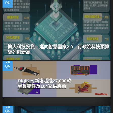
06
擴大科技投資、邁向智慧國家2.0 行政院科技預算
編列創新高
8 月
05
DigiKey新增超過27,000款
現貨零件及104家供應商
8 月
05