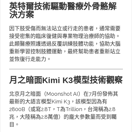
英特爾技術驅動醫療外骨骼解
決方案
因下肢受傷而無法站立或行走的患者，通常需要
接受密集的臨床復健與專業物理治療師的協助。
此類醫療照護透過反覆訓練肢體功能，協助大腦
重新學習控制肢體運動，最終幫助患者重新站立
並恢復行走能力。
月之暗面Kimi K3模型技術觀察
北京月之暗面（Moonshot AI）在7月份發佈其
最新的大語言模型Kimi K3，該模型因為有
2800B（或寫2.8T，T為Trillion，台灣稱為2.8
兆，大陸稱為2.8萬億）的龐大參數量而受到矚
目。