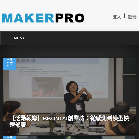
|
登入
註冊
MENU
8 月
07
【活動報導】BBONI AI創業坊：從感測到模型快
速部署
8 月