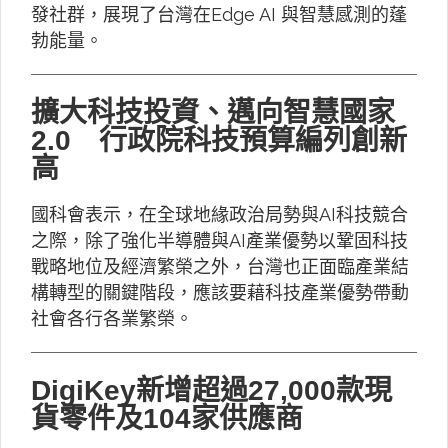
發社群，展現了台灣在Edge AI 與智慧感測的蓬
勃能量。
擴大科技投資、邁向智慧國家
2.0 行政院科技預算編列創新
高
國科會表示，在全球地緣政治局勢與AI科技競合
之際，除了強化半導體與AI產業優勢以鞏固科技
戰略地位及經濟繁榮之外，台灣也正面臨產業結
構轉型的關鍵階段，應該要藉科技產業優勢帶動
社會各行各業繁榮。
DigiKey新增超過27,000款現
貨零件及104家供應商