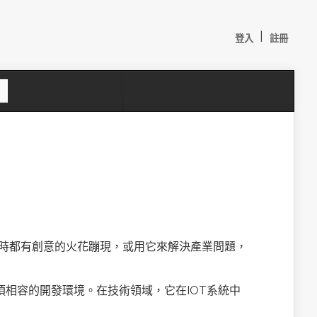
|
登入
註冊
S
e
a
c
h
o，隨時都有創意的火花蹦現，或用它來解決產業問題，
較：
須相容的開發環境。在技術領域，它在IOT系統中