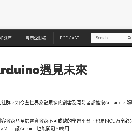
S
知識庫
專題企劃報
PODCAST
e
a
r
r
c
h
rduino遇見未來
了廣大社群，如今全世界為數眾多的創客及開發者都擁抱Arduin
技
AI走向實體世界 安森美70億美
「公升級」Agentic AI方案比
它是創客教育乃至於電資教育不可或缺的學習平台，也是MCU廠商必
元收購Synaptics布局邊緣智慧平
Apple、NVIDIA、AMD
台
L，讓Arduino也能開發AI應用。