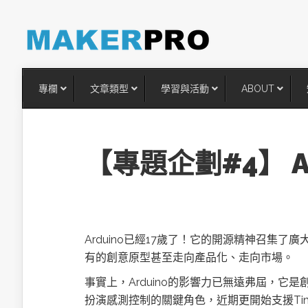
專欄
文章類型
學習與活動
ABOUT
【專題企劃#4】 A
Arduino已經17歲了！它的開源精神召集
有的創意原型甚至走向產品化、走向市場。
台灣搶攻後矽時代半導體關鍵
事實上，Arduino的影響力已無遠弗屆，
術
扮演感測控制的關鍵角色，近期更開始支援TinyM