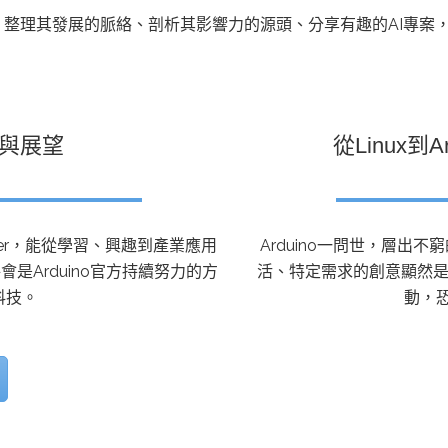
動醫療外骨骼解決方案
【活動報導】Intel攜手生態系夥伴分享E
人應用部署實戰經驗
，整理其發展的脈絡、剖析其影響力的源頭、分享有趣的AI專案，並報
碑與展望
從Linux到
控
創客開發板AI加速晶片觀察
TensorFlow vs. PyTorch：AI框架
之戰，誰是最佳選擇？
ker，能從學習、興趣到產業應用
Arduino一問世，層
是Arduino官方持續努力的方
活、特定需求的創意顯然
啟智慧機器人新時代：從深度相機到
科技。
動，恐
O的邊緣智慧革命
AI Agent時代來臨：看邊緣AI如何
器人的關鍵