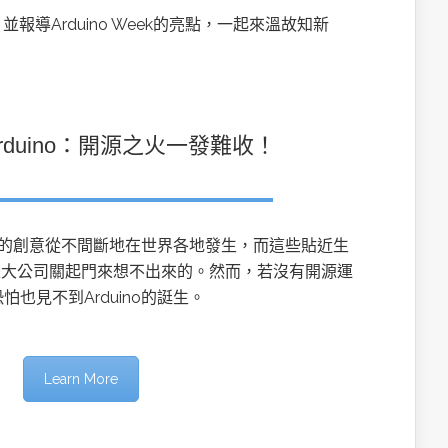
dge AI機器
OpenVINO×ExecuTorch：解鎖英特爾架構AI PC模型
推論效能新境界
導Arduino Week的亮點，一起來溫故知新
Arduino：開源之火一發難收！
出不窮的創意從不間斷地在世界各地發生，而這些貼近生
是大公司關起門來想不出來的。然而，若沒有開源運
怕也見不到Arduino的誔生。
成為驅動智慧機
讓生成式AI應用在Intel架構系統本地端高效率運作
的訣竅
Learn More