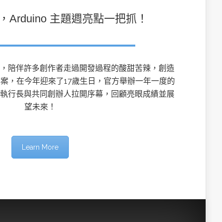
，Arduino 主題週亮點一把抓！
誕生至今，陪伴許多創作者走過開發過程的酸甜苦辣，創造
案，在今年迎來了17歲生日，官方舉辦一年一度的
rduino執行長與共同創辦人拉開序幕，回顧亮眼成績並展
望未來！
Learn More