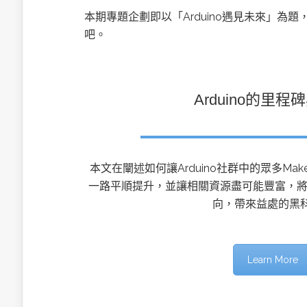
英特爾技術驅
本期專題企劃即以「Arduino遇見未來」為題
吧。
Arduino的里程
推探OpenAI Codex Micro專屬
制器
本文在闡述如何讓Arduino社群中的眾多Ma
一路平順提升，並讓相關資源盡可能豐富，將會
以3D感知開
向，帶來益處的黑
OpenVIN
Learn More