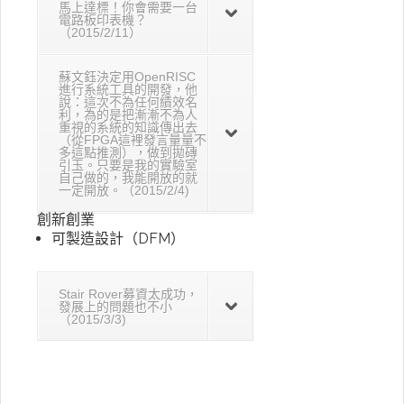
馬上達標！你會需要一台
電路板印表機？
（2015/2/11）
蘇文鈺決定用OpenRISC
進行系統工具的開發，他
說：這次不為任何績效名
利，為的是把漸漸不為人
重視的系統的知識傳出去
（從FPGA這裡發言量量不
多這點推測），做到拋磚
引玉。只要是我的實驗室
自己做的，我能開放的就
一定開放。（2015/2/4)
創新創業
可製造設計（DFM）
Stair Rover募資太成功，
發展上的問題也不小
（2015/3/3)