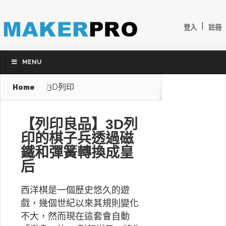
|
登入
註冊
MENU
3D列印
Home
【列印良品】3D列
印的棋子兵透過磁
鐵和彈簧轉換成皇
后
西洋棋是一個歷史悠久的遊
戲，幾個世紀以來其規則變化
不大，然而現在這套會自動