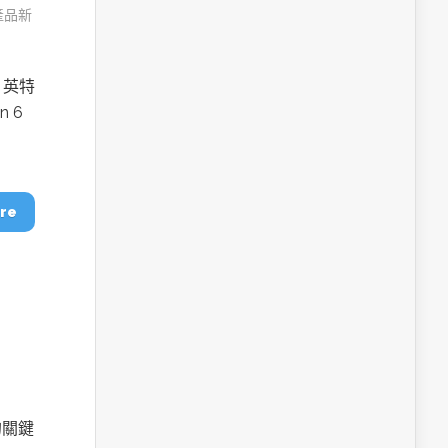
產品新
，英特
n 6
re
的關鍵