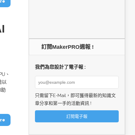
re
I
訂閱MakerPRO週報 !
我們為您設計了電子報 :
PU、
驗以
I助
只需留下E-Mail，即可獲得最新的知識文
章分享和第一手的活動資訊 !
re