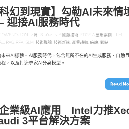
科幻到現實】勾勒AI未來情
 – 迎接AI服務時代
Y
OWENOU
ON 12 月 18, 2024 IN
AI關鍵技術
,
EDGE AI應用案例
,
LLM
,
AL
,
RAG
,
RPA
,
SLM
,
技術導讀
,
技術新訊
,
產業趨勢
,
綜論
,
觀點
未來AI樣貌 – AI服務時代，包含無所不在的AI生成服務、自動
程，以及打造專家AI分身模型。
Read Mo
企業級AI應用 Intel力推Xe
Gaudi 3平台解決方案