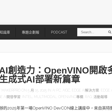
S
知識庫
專題企劃報
PODCAST
e
a
r
r
c
h
AI創造力：OpenVINO開啟
生成式AI部署新篇章
Y
MAKERPRO
ON 5 月 15, 2025 IN
AI PC
,
AIGC
,
EDGE AI解決方案
,
EDGE 
GE AI開發學習
,
INTEL
,
MULTIMODAL
,
OPENVINO專欄
,
RAG
,
活動報導
技
AI走向實體世界 安森美70億美
「公升級」Agentic AI方案比
元收購Synaptics布局邊緣智慧平
Apple、NVIDIA、AMD
台
辦的2025年第一場OpenVINO DevCON線上講座中，來自英特