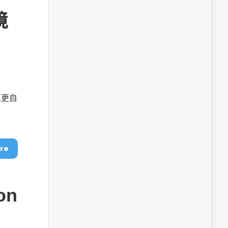
境
且更自
re
on