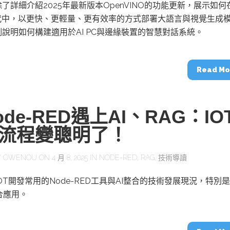
動醫療外骨骼解決方案
【活動報導】Intel攜手生態系夥伴分享E
了詳細介紹2025年最新版本OpenVINO的功能更新，展示如何
人應用部署實戰經驗
時代中，以更快、更輕量、更有效率的方式部署大語言與視覺生成
說明如何構建適用於AI PC與邊緣裝置的智慧對話系統。
Read Mo
控
創客開發板AI加速晶片觀察
TensorFlow vs. PyTorch：AI框架
ode-RED遇上AI、RAG：IO
之戰，誰是最佳選擇？
流程變聰明了！
啟智慧機器人新時代：從深度相機到
Y
OWENOU
ON 4 月 8, 2025 IN
NODE-RED
,
RAG
,
技術導讀
O的邊緣智慧革命
AI Agent時代來臨：看邊緣AI如何
器人的關鍵
OT開發常用的Node-RED工具與AI整合的技術發展現況，特別
合應用。