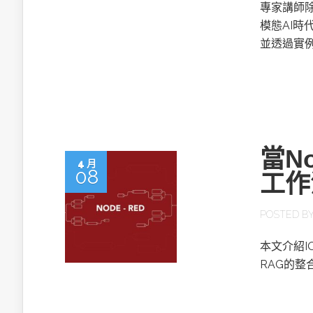
英特爾技術驅
專家講師除
模態AI
並透過實例
推探OpenAI Codex Micro專屬
制器
當N
4 月
08
工作
以3D感知開
POSTED B
OpenVIN
本文介紹I
RAG的整