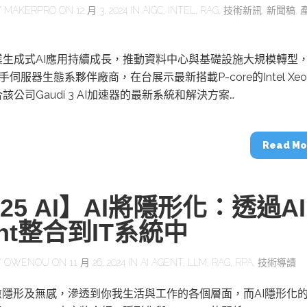
Y
MAKERPRO
ON 12 月 3, 2024 IN
AIGC
,
INTEL
,
RAG
,
技術新訊
,
新聞稿
,
業生成式AI應用持續成長，推動資料中心與基礎設施大規模轉型
l)攜手伺服器生態系夥伴廠商，在台展示最新搭載P-core的Intel Xeo
該公司Gaudi 3 AI加速器的最新系統和解決方案…
Read Mo
025 AI】AI將隱形化：透過AI
ent整合到IT系統中
Y
OWENOU
ON 11 月 26, 2024 IN
AI AGENT
,
LLM
,
RAG
,
RPA
,
技術導讀
愈隱形及無感，滲透到你我生活與工作的各個層面，而AI隱形化