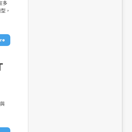
dge AI機器
OpenVINO×ExecuTorch：解鎖英特爾架構AI PC模型
在多
推論效能新境界
模型，
re
T
成為驅動智慧機
讓生成式AI應用在Intel架構系統本地端高效率運作
的訣竅
是與