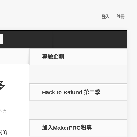
|
登入
註冊
S
e
a
c
專題企劃
h
多
Hack to Refund 第三季
AI開
較：
加入MakerPRO粉專
爾的