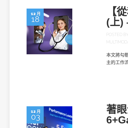
【從
12 月
18
(上)
POSTED B
MULTIMOD
本文將勾勒
主的工作流
著眼
12 月
03
6+