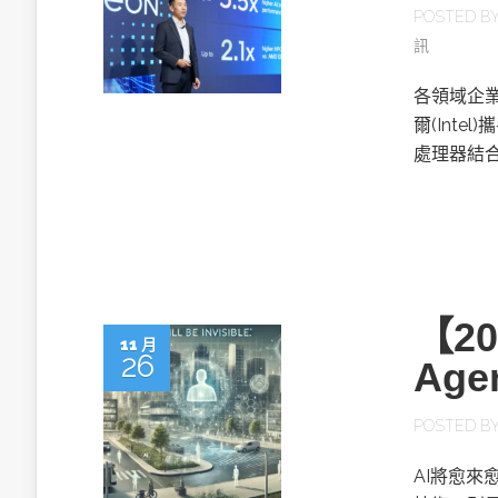
POSTED B
訊
各領域企
爾(Inte
處理器結合
【2
11 月
26
Ag
POSTED B
AI將愈來