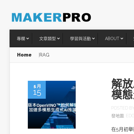
專欄
文章類型
學習與活動
ABOUT
Home
RAG
解放
5 月
15
模態
POSTED B
發地圖
,
ED
台灣搶攻後矽時代半導體關鍵
術
在5月初舉