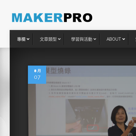
專欄
文章類型
學習與活動
ABOUT
8 月
07
台灣搶攻後矽時代半導體關鍵
術