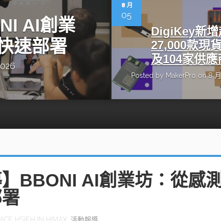
動醫療外骨骼解決方案
【活動報導】Intel攜手生態系夥伴分享E
8 月
人應用部署實戰經驗
05
I AI創業
DigiKey新
快速部署
27,000款現
及104家供應
2026
Posted by
MakerPro
on 8 月
控
創客開發板AI加速晶片觀察
TensorFlow vs. PyTorch：AI框架
之戰，誰是最佳選擇？
啟智慧機器人新時代：從深度相機到
O的邊緣智慧革命
AI Agent時代來臨：看邊緣AI如何
器人的關鍵
】BBONI AI創業坊：從感
部署
ACE HSIEH
IN
HIMAX
,
活動報導