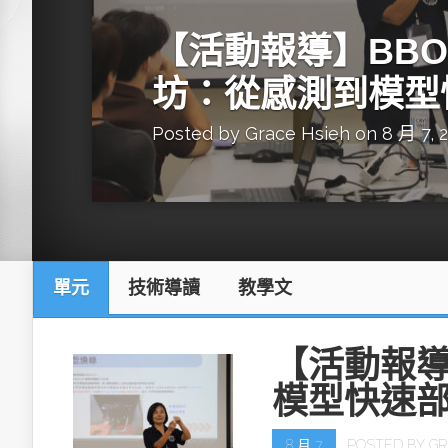
英特爾技術驅
【活動報導】BBON
坊：從感測到模型
Posted by
Grace Hsieh
on 8 月 7, 
推探OpenAI Codex Micro專屬
制器
單元
技術導讀
教學文
以3D感知開
OpenVIN
【活動報導
模型快速
8 月 7
POSTED BY
GR