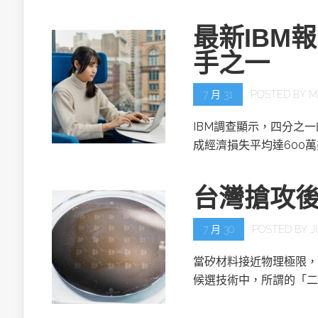
最新IBM
手之一
7 月 31
POSTED BY
M
IBM調查顯示，四分之
成經濟損失平均達600
台灣搶攻
7 月 30
POSTED BY
J
當矽材料接近物理極限，
候選技術中，所謂的「二