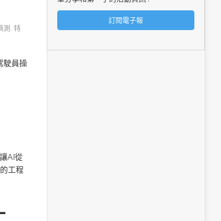
偵測
,
特
由駕駛員操
讓AI從
的工程
工