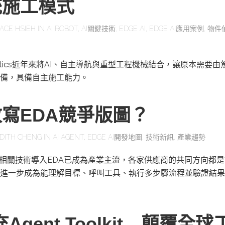
統施工模式
ACE HSIEH
IN
AI ROBOT
,
AI關鍵技術
,
EDGE AI
,
EDGE AI應用案例
,
物件
obotics近年來將AI、自主導航與重型工程機械結合，讓原本需要
備，具備自主施工能力。
改寫EDA競爭版圖？
DITH CHENG
IN
AI AGENT
,
EDGE AI開發地圖
,
技術新訊
,
產業趨勢
及相關技術導入EDA已成為產業主流，各家供應商的共同方向都是
進一步成為能理解目標、呼叫工具、執行多步驟流程並驗證結果
充Agent Toolkit 顛覆全球