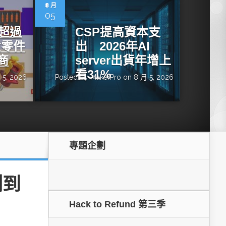
dge AI機器
OpenVINO×ExecuTorch：解鎖英特爾架構AI PC模型
8 月
推論效能新境界
05
增超過
CSP提高資本支
貨零件
出 2026年AI
商
server出貨年增上
看31%
 5, 2026
Posted by
MakerPro
on 8 月 5, 2026
專題企劃
成為驅動智慧機
讓生成式AI應用在Intel架構系統本地端高效率運作
的訣竅
測到
Hack to Refund 第三季