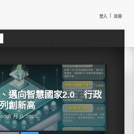
|
登入
註冊
S
e
a
c
h
、邁向智慧國家2.0 行政
列創新高
on 8 月 6, 2026
較：