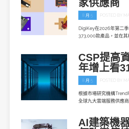
家供應商
8 月 5
POSTED BY
MA
DigiKey在2026年第
373,000款產品，並在
CSP提高資
年增上看3
8 月 5
POSTED BY
MA
根據市場研究機構TrendF
全球九大雲端服務供應商(
AI建築機器人