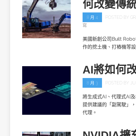
何改變傳
8 月 4
POSTED BY
GR
寫
美國新創公司Built R
作的挖土機、打樁機等設
AI將如何
8 月 3
POSTED BY
JU
將生成式AI、代理式AI
提供建議的「副駕駛」，
代理。
NVIDIA擴