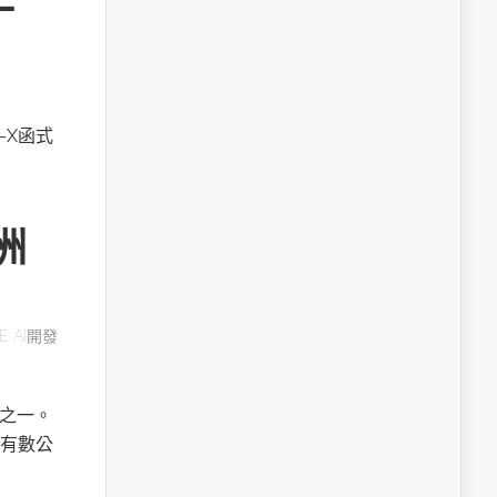
A-X函式
洲
E AI開發
用之一。
有數公