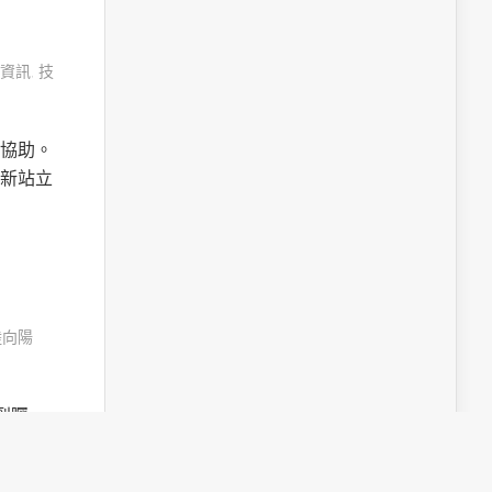
資訊
,
技
協助。
新站立
陸向陽
受到矚