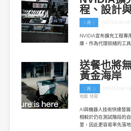
程、設計
8 月 3
POSTED BY
MA
NVIDIA宣布擴充工程專用的NV
庫，作為代理就緒的工具
送餐也將無
黃金海岸
7 月 31
POSTED BY
G
地圖
,
特寫
AI與機器人技術快速發
相較於仍在測試階段的自
里，因此更容易率先落地