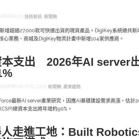
KERPRO
IN
技術新訊
,
新聞稿
二季新增超過27,000款可快速出貨的現貨產品。DigiKey系統總共
其核心業務、商城及DigiKey物流計畫中新增104家供應商。
本支出 2026年AI server
1%
KERPRO
IN
AI PC
,
LLM
,
新聞稿
,
產業趨勢
orce最新AI server產業研究，因應AI基礎建設需求高漲，估計2
CSP)總資本支出將年增約90%。
走進工地：Built Roboti