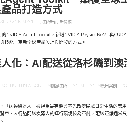
與產品打造方式
KERPRO
IN
AI AGENT
,
技術新訊
,
新聞稿
IDIA Agent Toolkit，新增NVIDIA PhysicsNeMo與CUD
與技能，革新全球產品設計與開發的方式。
人化：AI配送從洛杉磯到澳
RACE HSIEH
IN
AI ROBOT
,
AI關鍵技術
,
EDGE AI
,
EDGE AI應用案例
,
EDG
展，「送餐機器人」被視為最有機會率先改變民眾日常生活的應
駕車，人行道配送機器人的運行環境較為單純，配送距離通常只
。