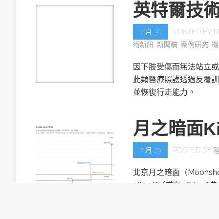
英特爾技
7 月 30
POSTED BY
M
術新訊
,
新聞稿
,
案例研究
,
機
因下肢受傷而無法站立或
此類醫療照護透過反覆訓
並恢復行走能力。
月之暗面Ki
7 月 29
POSTED BY
北京月之暗面（Moonsh
2800B（或寫2.8T，T
目。