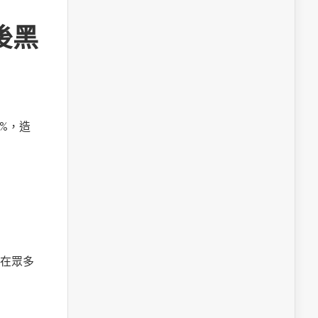
後黑
%，造
在眾多