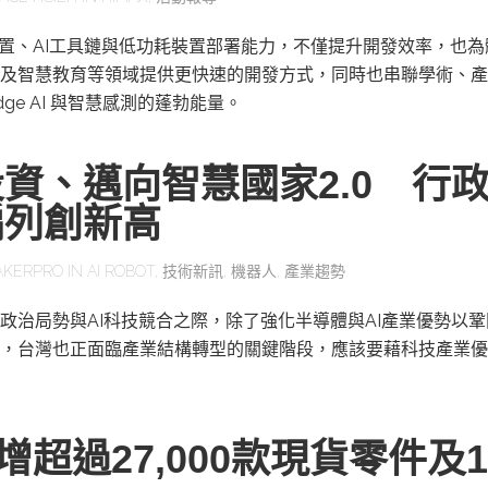
感測裝置、AI工具鏈與低功耗裝置部署能力，不僅提升開發效率，也
及智慧教育等領域提供更快速的開發方式，同時也串聯學術、產
ge AI 與智慧感測的蓬勃能量。
資、邁向智慧國家2.0 行
編列創新高
AKERPRO
IN
AI ROBOT
,
技術新訊
,
機器人
,
產業趨勢
政治局勢與AI科技競合之際，除了強化半導體與AI產業優勢以
，台灣也正面臨產業結構轉型的關鍵階段，應該要藉科技產業優
y新增超過27,000款現貨零件及1