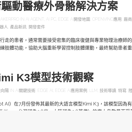
術驅動醫療外骨骼解決方案
AKERPRO
IN
AI AGENT
,
AI PC
,
EDGE AI開發地圖
,
OPENVINO應用
,
廠商
器人
,
產品新訊
,
開發套件
行走的患者，通常需要接受密集的臨床復健與專業物理治療師的
練肢體功能，協助大腦重新學習控制肢體運動，最終幫助患者重
mi K3模型技術觀察
陸向陽
IN
AI關鍵技術
,
EDGE AI
,
EDGE AI應用案例
,
LLM
,
技術導讀
,
特寫
,
ot AI）在7月份發佈其最新的大語言模型Kimi K3，該模型因為有
為Trillion，台灣稱為2.8兆，大陸稱為2.8萬億）的龐大參數量而