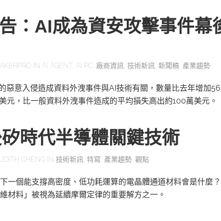
報告：AI成為資安攻擊事件幕
AKERPRO
IN
AI AGENT
,
AI PC
,
廠商資訊
,
技術新訊
,
新聞稿
,
產業趨勢
一的惡意入侵造成資料外洩事件與AI技術有關，數量比去年增加56
萬美元，比一般資料外洩事件造成的平均損失高出約100萬美元。
後矽時代半導體關鍵技術
UDITH CHENG
IN
技術新訊
,
特寫
,
產業趨勢
,
觀點
下一個能支撐高密度、低功耗運算的電晶體通道材料會是什麼？
維材料」被視為延續摩爾定律的重要解方之一。