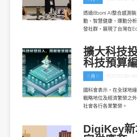
透過Bboni AI整合
動、智慧健康、運動分析
發社群，展現了台灣在Ed
擴大科技投
科技預算
8 月 6
POSTED BY
M
國科會表示，在全球地緣
戰略地位及經濟繁榮之外
社會各行各業繁榮。
DigiKe