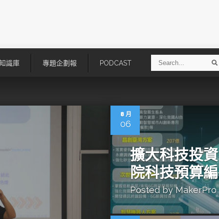
S
知識庫
專題企劃報
PODCAST
e
a
r
r
c
h
8 月
06
擴大科技投資
院科技預算編
Posted by
MakerPro
技
AI走向實體世界 安森美70億美
「公升級」Agentic AI方案比
元收購Synaptics布局邊緣智慧平
Apple、NVIDIA、AMD
台