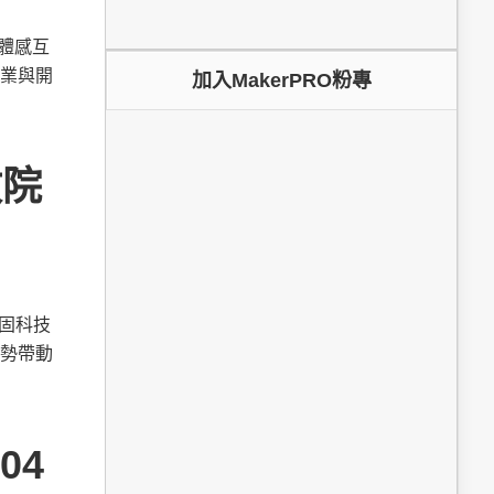
為體感互
業與開
加入MakerPRO粉專
政院
鞏固科技
勢帶動
04