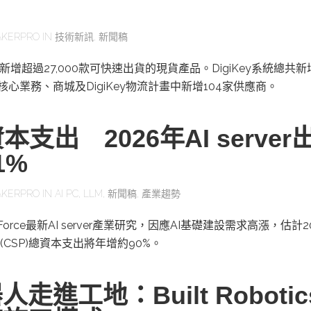
KERPRO
IN
技術新訊
,
新聞稿
二季新增超過27,000款可快速出貨的現貨產品。DigiKey系統總共
其核心業務、商城及DigiKey物流計畫中新增104家供應商。
本支出 2026年AI server
1%
KERPRO
IN
AI PC
,
LLM
,
新聞稿
,
產業趨勢
orce最新AI server產業研究，因應AI基礎建設需求高漲，估計2
CSP)總資本支出將年增約90%。
走進工地：Built Roboti