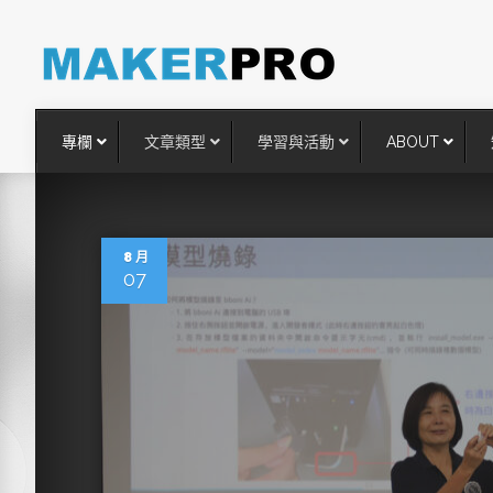
專欄
文章類型
學習與活動
ABOUT
8 月
07
台灣搶攻後矽時代半導體關鍵
術