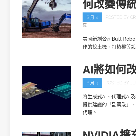
何改變傳
8 月 4
POSTED BY
GR
寫
美國新創公司Built R
作的挖土機、打樁機等設
AI將如何
8 月 3
POSTED BY
JU
將生成式AI、代理式AI
提供建議的「副駕駛」，
代理。
NVIDIA擴