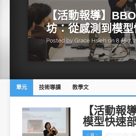
英特爾技術驅
【活動報導】BBON
坊：從感測到模型
Posted by
Grace Hsieh
on 8 月 7, 
推探OpenAI Codex Micro專屬
制器
單元
技術導讀
教學文
以3D感知開
OpenVIN
【活動報導
模型快速
8 月 7
POSTED BY
GR