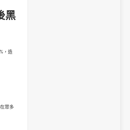
後黑
%，造
在眾多