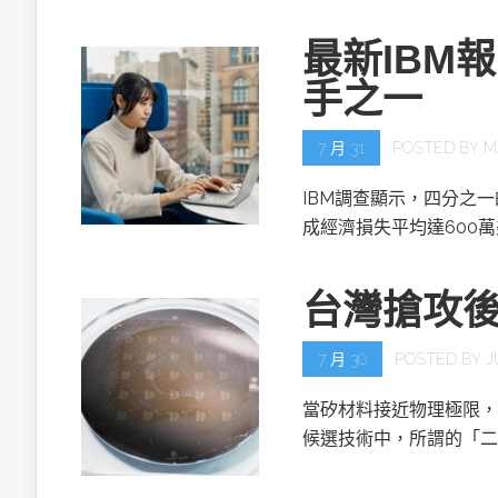
最新IBM
手之一
7 月 31
POSTED BY
M
IBM調查顯示，四分之
成經濟損失平均達600
台灣搶攻
7 月 30
POSTED BY
J
當矽材料接近物理極限，
候選技術中，所謂的「二