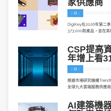
家供應商
8 月 5
POSTED BY
MA
DigiKey在2026年第
373,000款產品，並在
CSP提高資
年增上看3
8 月 5
POSTED BY
MA
根據市場研究機構TrendF
全球九大雲端服務供應商(
AI建築機器人