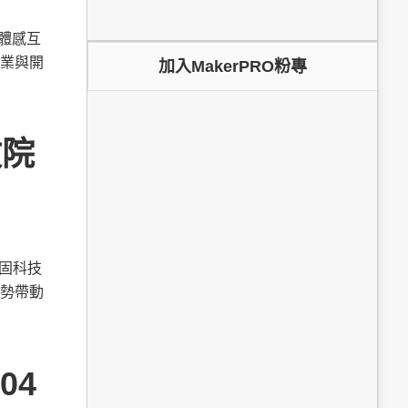
為體感互
業與開
加入MakerPRO粉專
政院
鞏固科技
勢帶動
04