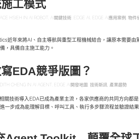
統施工模式
ACE HSIEH
IN
AI ROBOT
,
AI關鍵技術
,
EDGE AI
,
EDGE AI應用案例
,
物件
obotics近年來將AI、自主導航與重型工程機械結合，讓原本需要
備，具備自主施工能力。
改寫EDA競爭版圖？
DITH CHENG
IN
AI AGENT
,
EDGE AI開發地圖
,
技術新訊
,
產業趨勢
及相關技術導入EDA已成為產業主流，各家供應商的共同方向都是
進一步成為能理解目標、呼叫工具、執行多步驟流程並驗證結果
充Agent Toolkit 顛覆全球