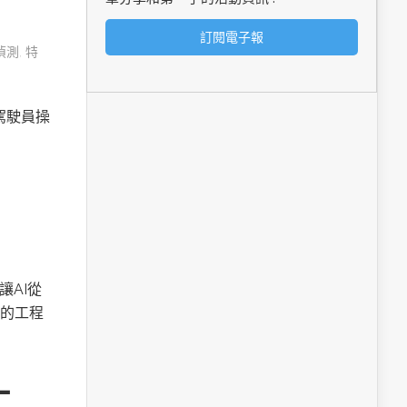
偵測
,
特
由駕駛員操
讓AI從
的工程
工