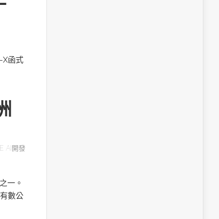
A-X函式
洲
E AI開發
用之一。
有數公