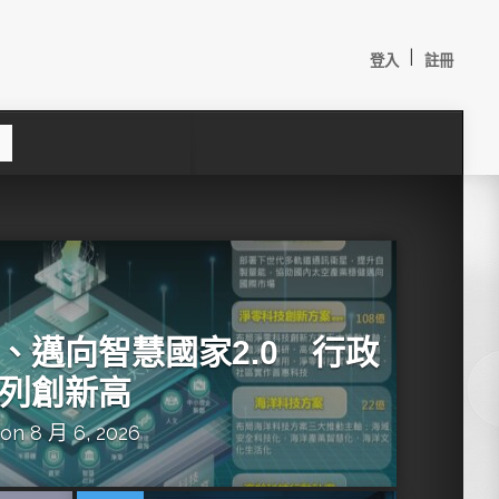
|
登入
註冊
S
e
a
c
h
、邁向智慧國家2.0 行政
列創新高
on 8 月 6, 2026
較：