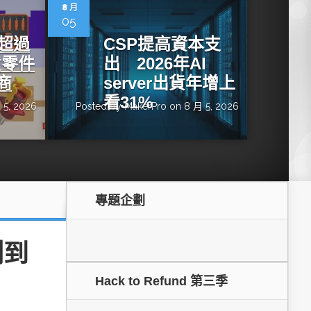
dge AI機器
OpenVINO×ExecuTorch：解鎖英特爾架構AI PC模型
8 月
推論效能新境界
05
增超過
CSP提高資本支
貨零件
出 2026年AI
商
server出貨年增上
看31%
 5, 2026
Posted by
MakerPro
on 8 月 5, 2026
專題企劃
成為驅動智慧機
讓生成式AI應用在Intel架構系統本地端高效率運作
的訣竅
測到
Hack to Refund 第三季