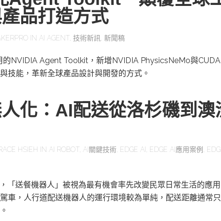
與產品打造方式
KERPRO
IN
AI AGENT
,
技術新訊
,
新聞稿
IDIA Agent Toolkit，新增NVIDIA PhysicsNeMo與CUD
與技能，革新全球產品設計與開發的方式。
人化：AI配送從洛杉磯到澳
RACE HSIEH
IN
AI ROBOT
,
AI關鍵技術
,
EDGE AI
,
EDGE AI應用案例
,
EDG
展，「送餐機器人」被視為最有機會率先改變民眾日常生活的應
駕車，人行道配送機器人的運行環境較為單純，配送距離通常只
。