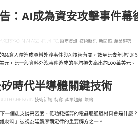
報告：AI成為資安攻擊事件幕
AKERPRO
IN
AI AGENT
,
AI PC
,
廠商資訊
,
技術新訊
,
新聞稿
,
產業趨勢
一的惡意入侵造成資料外洩事件與AI技術有關，數量比去年增加56
萬美元，比一般資料外洩事件造成的平均損失高出約100萬美元。
後矽時代半導體關鍵技術
UDITH CHENG
IN
技術新訊
,
特寫
,
產業趨勢
,
觀點
下一個能支撐高密度、低功耗運算的電晶體通道材料會是什麼？
維材料」被視為延續摩爾定律的重要解方之一。