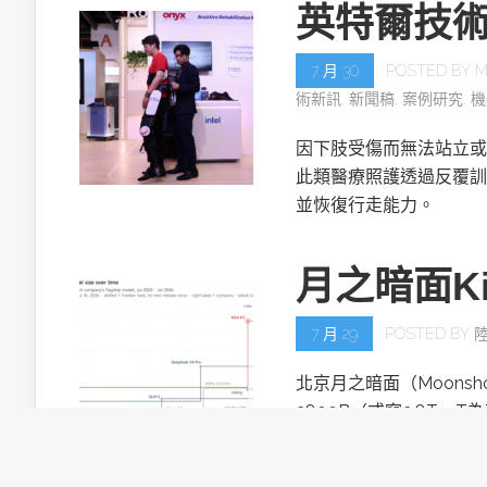
英特爾技
7 月 30
POSTED BY
M
術新訊
,
新聞稿
,
案例研究
,
機
因下肢受傷而無法站立或
此類醫療照護透過反覆訓
並恢復行走能力。
月之暗面Ki
7 月 29
POSTED BY
北京月之暗面（Moonsh
2800B（或寫2.8T，T
目。