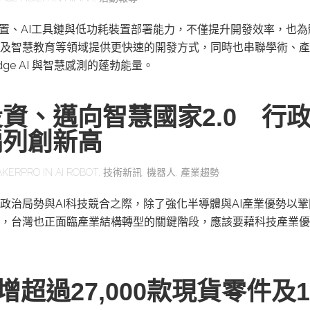
感測裝置、AI工具鏈與低功耗裝置部署能力，不僅提升開發效率，也
及智慧教育等領域提供更快速的開發方式，同時也串聯學術、產
ge AI 與智慧感測的蓬勃能量。
資、邁向智慧國家2.0 行
編列創新高
AKERPRO
IN
AI ROBOT
,
技術新訊
,
機器人
,
產業趨勢
政治局勢與AI科技競合之際，除了強化半導體與AI產業優勢以
，台灣也正面臨產業結構轉型的關鍵階段，應該要藉科技產業優
y新增超過27,000款現貨零件及1