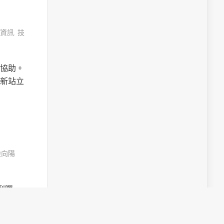
資訊
,
技
協助。
新站立
陸向陽
受到矚