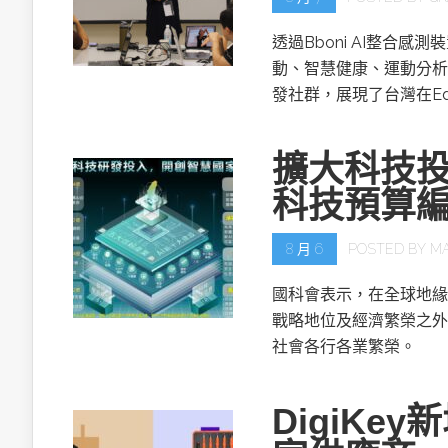
透過Bboni AI整合
動、智慧健康、運動分析
發社群，展現了台灣在Ed
擴大科技投
科技預算
8 月 6
POSTED BY
M
國科會表示，在全球地緣
戰略地位及經濟繁榮之外
社會各行各業繁榮。
DigiKe