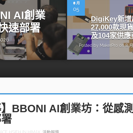
動醫療外骨骼解決方案
【活動報導】Intel攜手生態系夥伴分享E
8 月
人應用部署實戰經驗
05
I AI創業
DigiKey新
快速部署
27,000款現
及104家供應
2026
Posted by
MakerPro
on 8 月
控
創客開發板AI加速晶片觀察
TensorFlow vs. PyTorch：AI框架
之戰，誰是最佳選擇？
啟智慧機器人新時代：從深度相機到
O的邊緣智慧革命
AI Agent時代來臨：看邊緣AI如何
器人的關鍵
】BBONI AI創業坊：從感
部署
ACE HSIEH
IN
HIMAX
,
活動報導