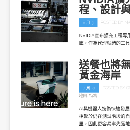
程、設計
8 月 3
POSTED BY
MA
NVIDIA宣布擴充工程專用的NV
庫，作為代理就緒的工具
送餐也將無
黃金海岸
7 月 31
POSTED BY
G
地圖
,
特寫
AI與機器人技術快速發
相較於仍在測試階段的自
里，因此更容易率先落地