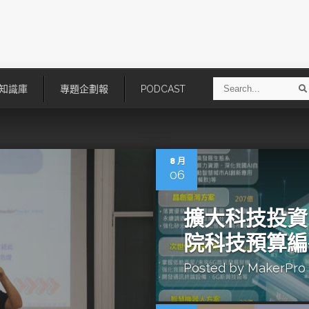
S
知識庫
專題企劃報
PODCAST
e
a
r
r
c
h
8 月
06
擴大科技投資
院科技預算編
Posted by
MakerPro
技
AI走向實體世界 安森美70億美
「公升級」Agentic AI方案比
元收購Synaptics布局邊緣智慧平
Apple、NVIDIA、AMD
台