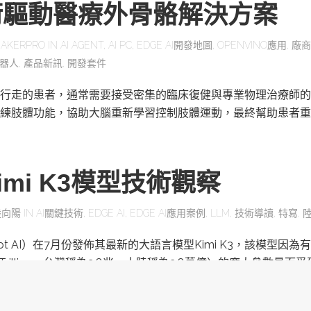
術驅動醫療外骨骼解決方案
AKERPRO
IN
AI AGENT
,
AI PC
,
EDGE AI開發地圖
,
OPENVINO應用
,
廠商
器人
,
產品新訊
,
開發套件
行走的患者，通常需要接受密集的臨床復健與專業物理治療師的
練肢體功能，協助大腦重新學習控制肢體運動，最終幫助患者重
mi K3模型技術觀察
陸向陽
IN
AI關鍵技術
,
EDGE AI
,
EDGE AI應用案例
,
LLM
,
技術導讀
,
特寫
,
ot AI）在7月份發佈其最新的大語言模型Kimi K3，該模型因為有
為Trillion，台灣稱為2.8兆，大陸稱為2.8萬億）的龐大參數量而