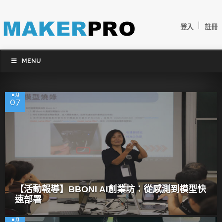
|
登入
註冊
MENU
8 月
07
【活動報導】BBONI AI創業坊：從感測到模型快
速部署
8 月