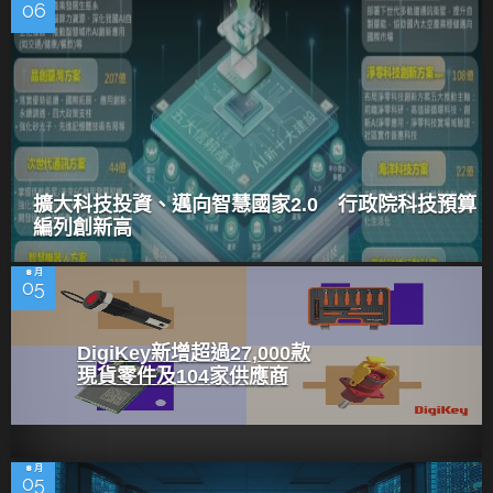
06
擴大科技投資、邁向智慧國家2.0 行政院科技預算
編列創新高
8 月
05
DigiKey新增超過27,000款
現貨零件及104家供應商
8 月
05