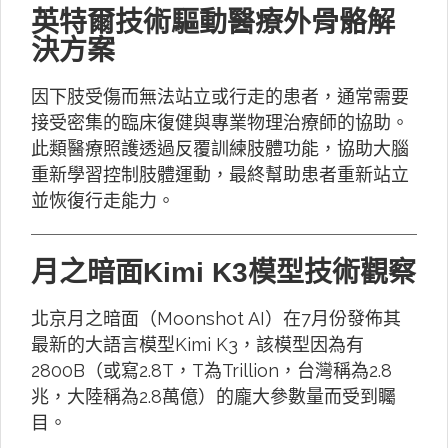
英特爾技術驅動醫療外骨骼解
決方案
因下肢受傷而無法站立或行走的患者，通常需要
接受密集的臨床復健與專業物理治療師的協助。
此類醫療照護透過反覆訓練肢體功能，協助大腦
重新學習控制肢體運動，最終幫助患者重新站立
並恢復行走能力。
月之暗面Kimi K3模型技術觀察
北京月之暗面（Moonshot AI）在7月份發佈其
最新的大語言模型Kimi K3，該模型因為有
2800B（或寫2.8T，T為Trillion，台灣稱為2.8
兆，大陸稱為2.8萬億）的龐大參數量而受到矚
目。