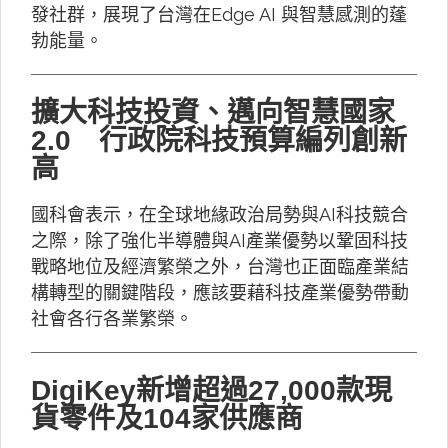
發社群，展現了台灣在Edge AI 與智慧感測的蓬
勃能量。
擴大科技投資、邁向智慧國家
2.0 行政院科技預算編列創新
高
國科會表示，在全球地緣政治局勢與AI科技競合
之際，除了強化半導體與AI產業優勢以鞏固科技
戰略地位及經濟繁榮之外，台灣也正面臨產業結
構轉型的關鍵階段，應該要藉科技產業優勢帶動
社會各行各業繁榮。
DigiKey新增超過27,000款現
貨零件及104家供應商