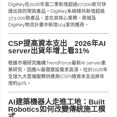
DigiKey在2026年第二季新增超過27,000款可快
速出貨的現貨產品。DigiKey系統總共新增超過
373,000款產品，並在其核心業務、商城及
DigiKey物流計畫中新增104家供應商。
CSP提高資本支出 2026年AI
server出貨年增上看31%
根據市場研究機構TrendForce最新AI server產
業研究，因應AI基礎建設需求高漲，估計2026年
全球九大雲端服務供應商(CSP)總資本支出將年
增約90%。
AI建築機器人走進工地：Built
Robotics如何改變傳統施工模
式