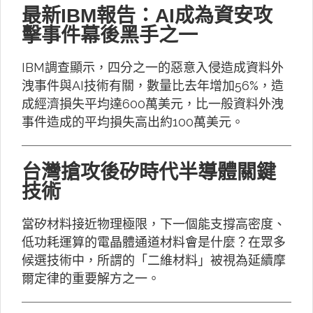
最新IBM報告：AI成為資安攻
擊事件幕後黑手之一
IBM調查顯示，四分之一的惡意入侵造成資料外
洩事件與AI技術有關，數量比去年增加56%，造
成經濟損失平均達600萬美元，比一般資料外洩
事件造成的平均損失高出約100萬美元。
台灣搶攻後矽時代半導體關鍵
技術
當矽材料接近物理極限，下一個能支撐高密度、
低功耗運算的電晶體通道材料會是什麼？在眾多
候選技術中，所謂的「二維材料」被視為延續摩
爾定律的重要解方之一。