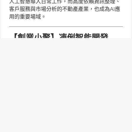
人工智慧導入日常工作，而高度依賴資訊整理、
客戶服務與市場分析的不動產產業，也成為AI應
用的重要場域。
【創業小聚】凍俐智能開發
「給手冊就會動」的工業級AI
Agent
凍俐智能提出了「賦能」的概念，不要求企業放
棄舊系統，而是透過「AI Agent」直接對既有系
統進行賦能。
台灣無人機產業如何跨越系統
整合、驗測與量產挑戰？
MakerPRO的線上社群交流會邀請到擁有21年無