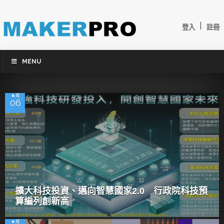
|
登入
註冊
MENU
8 月
06
擴大科技投資、邁向智慧國家2.0 行政院科技預
算編列創新高
8 月