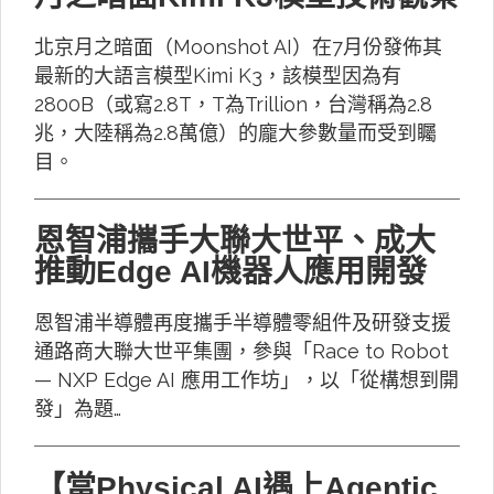
北京月之暗面（Moonshot AI）在7月份發佈其
最新的大語言模型Kimi K3，該模型因為有
2800B（或寫2.8T，T為Trillion，台灣稱為2.8
兆，大陸稱為2.8萬億）的龐大參數量而受到矚
目。
恩智浦攜手大聯大世平、成大
推動Edge AI機器人應用開發
恩智浦半導體再度攜手半導體零組件及研發支援
通路商大聯大世平集團，參與「Race to Robot
— NXP Edge AI 應用工作坊」，以「從構想到開
發」為題…
【當Physical AI遇上Agentic