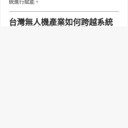
統進行賦能。
台灣無人機產業如何跨越系統
整合、驗測與量產挑戰？
MakerPRO的線上社群交流會邀請到擁有21年無
人機系統開發經驗、曾參與超過240次政府委託
任務的UAV無人機任務規劃與安全討論群站長林
永仁深入探討「台灣無人機供應鏈基礎與產業布
局：從關鍵技術、任務安全到國防自主」。
打造更靈活的智慧家庭體驗：
Matter 1.6功能升級！
連接標準聯盟(CSA)正式推出Matter 1.6技術規
範，此次並沒有新增裝置類型，而是聚焦功能升