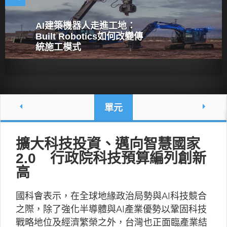
AI建築機器人走進工地：
Built Robotics如何改變傳
統施工模式
單元
擴大科技投資、邁向智慧國家
2.0 行政院科技預算編列創新
高
國科會表示，在全球地緣政治局勢與AI科技競合
之際，除了強化半導體與AI產業優勢以鞏固科技
戰略地位及經濟繁榮之外，台灣也正面臨產業結