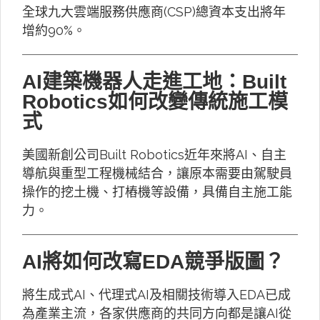
全球九大雲端服務供應商(CSP)總資本支出將年
增約90%。
AI建築機器人走進工地：Built
Robotics如何改變傳統施工模
式
美國新創公司Built Robotics近年來將AI、自主
導航與重型工程機械結合，讓原本需要由駕駛員
操作的挖土機、打樁機等設備，具備自主施工能
力。
AI將如何改寫EDA競爭版圖？
將生成式AI、代理式AI及相關技術導入EDA已成
為產業主流，各家供應商的共同方向都是讓AI從